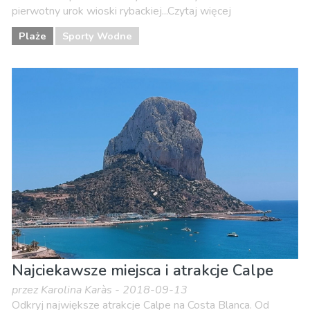
pierwotny urok wioski rybackiej...Czytaj więcej
Plaże
Sporty Wodne
Najciekawsze miejsca i atrakcje Calpe
przez Karolina Karàs - 2018-09-13
Odkryj największe atrakcje Calpe na Costa Blanca. Od