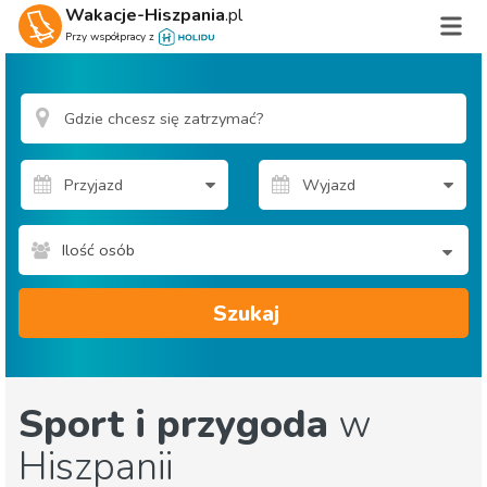
Wakacje-Hiszpania
.pl
Przy współpracy z
Ilość osób
Szukaj
Sport i przygoda
w
Hiszpanii