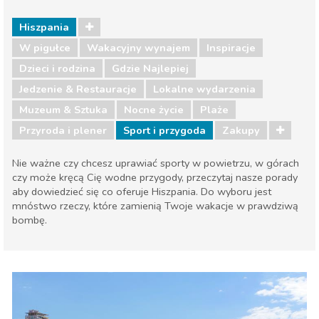
Hiszpania
W pigułce
Wakacyjny wynajem
Inspiracje
Dzieci i rodzina
Gdzie Najlepiej
Jedzenie & Restauracje
Lokalne wydarzenia
Muzeum & Sztuka
Nocne życie
Plaże
Przyroda i plener
Sport i przygoda
Zakupy
Nie ważne czy chcesz uprawiać sporty w powietrzu, w górach
czy może kręcą Cię wodne przygody, przeczytaj nasze porady
aby dowiedzieć się co oferuje Hiszpania. Do wyboru jest
mnóstwo rzeczy, które zamienią Twoje wakacje w prawdziwą
bombę.
Hiszpania
Dzieci i rodzina
Gdzie Najlepiej
Jedzenie & Restauracje
Lokalne wydarzenia