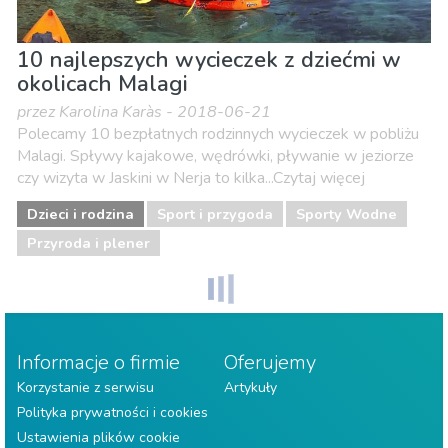
10 najlepszych wycieczek z dziećmi w
okolicach Malagi
przez Karolina Karàs - 2018-06-21
Polecamy 10 bezpłatnych rodzinnych wycieczek w pobliżu
Malagi. Spływy kajakowe, wędrówki, pływanie w jeziorze
czy wizyta w Jaskini w Nerja to kilka...Czytaj więcej
Dzieci i rodzina
Sport i przygoda
Sporty Wodne
Przyroda i plener
Informacje o firmie
Oferujemy
Korzystanie z serwisu
Artykuły
Polityka prywatności i cookies
Ustawienia plików cookie