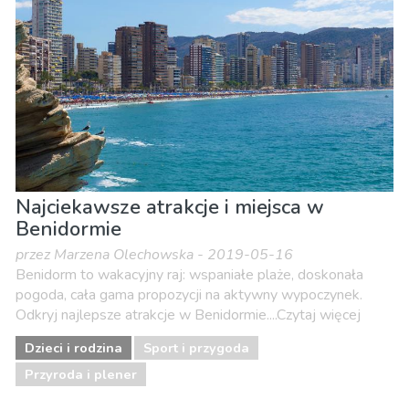
Muzeum & Sztuka
Nocne życie
Plaże
Przyroda i plener
Sport i przygoda
Zakupy
Najciekawsze atrakcje i miejsca w
Benidormie
przez Marzena Olechowska - 2019-05-16
Benidorm to wakacyjny raj: wspaniałe plaże, doskonała
pogoda, cała gama propozycji na aktywny wypoczynek.
Odkryj najlepsze atrakcje w Benidormie....Czytaj więcej
Dzieci i rodzina
Sport i przygoda
Przyroda i plener