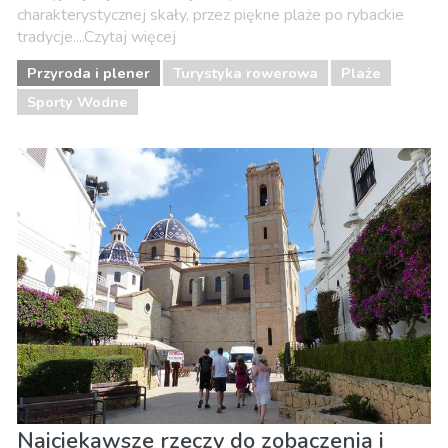
charakterystycznej skały, przez piękne plaże po rybackie
tradycje....Czytaj więcej
Przyroda i plener
Turystyka rowerowa
Plaże
Sporty Wodne
Najciekawsze rzeczy do zobaczenia i