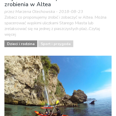
zrobienia w Altea
przez Marzena Olechowska - 2018-08-23
Zobacz co proponujemy zrobić i zobaczyć w Altea. Można
spacerować wąskimi uliczkami Starego Miasta lub
zrelaksować się na jednej z piaszczystych plaż...Czytaj
więcej
Dzieci i rodzina
Sport i przygoda