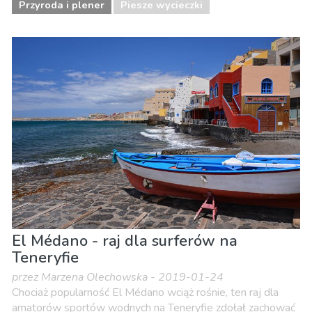
Przyroda i plener
Piesze wycieczki
El Médano - raj dla surferów na
Teneryfie
przez Marzena Olechowska - 2019-01-24
Chociaż popularność El Médano wciąż rośnie, ten raj dla
amatorów sportów wodnych na Teneryfie zdołał zachować