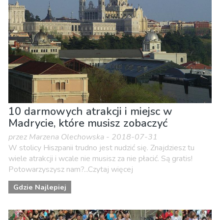
10 darmowych atrakcji i miejsc w
Madrycie, które musisz zobaczyć
przez Marzena Olechowska - 2018-07-31
W stolicy Hiszpanii trudno jest nudzić się. Znajdziesz tu
wiele atrakcji i wcale nie musisz za nie płacić. Są gratis!
Potowarzyszysz nam?...Czytaj więcej
Gdzie Najlepiej