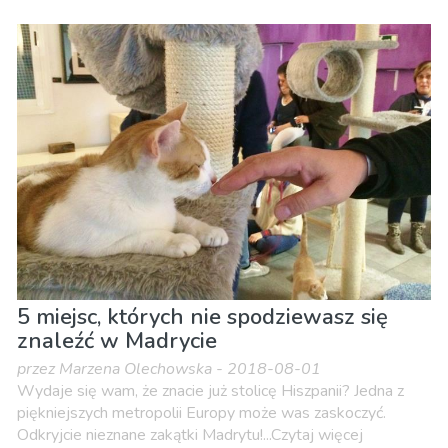
5 miejsc, których nie spodziewasz się
znaleźć w Madrycie
przez Marzena Olechowska - 2018-08-01
Wydaje się wam, że znacie już stolicę Hiszpanii? Jedna z
piękniejszych metropolii Europy może was zaskoczyć.
Odkryjcie nieznane zakątki Madrytu!...Czytaj więcej