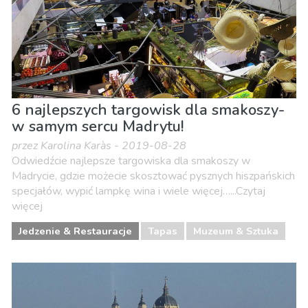
6 najlepszych targowisk dla smakoszy-
w samym sercu Madrytu!
przez Karolina Karàs - 2019-08-28
Odwiedźcie najlepsze targowiska dla smakoszy w
Madrycie, gdzie możecie skosztować pysznych hiszpańskich
specjałów, wypić lampkę wina i wiele więcej…...Czytaj
więcej
Jedzenie & Restauracje
Tapas
Muzeum & Sztuka