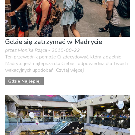
Gdzie się zatrzymać w Madrycie
przez Monika Rząca - 2019-08-22
Ten przewodnik pomoże Ci zdecydować, która z dzielnic
Madrytu jest najlepsza dla Ciebie i odpowiednia dla Twoich
wakacyjnych upodobań...Czytaj więcej
Gdzie Najlepiej