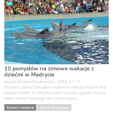
10 pomysłów na zimowe wakacje z
dziećmi w Madrycie
przez Marzena Olechowska - 2018-07-31
Będziesz zaskoczony jakie możliwości oferuje Madryt zimą
twojej rodzinie. To nie tylko parki rozrywki, ogrody i muzea.
Narty, łyżwy? Dlaczego nie!...Czytaj więcej
Dzieci i rodzina
Sport i przygoda