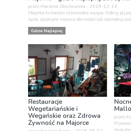
przez Marzena Olechowska - 2018-12-14
Majorka to bardzo różnorodna wyspa. Odkryj jej pię
życie, spokojne miejsca dla rodzin lub zasmakuj uciec
Gdzie Najlepiej
Restauracje
Nocne
Wegetariańskie i
Mallo
Wegańskie oraz Zdrowa
przez K
Żywność na Majorce
Przewod
dyskotek