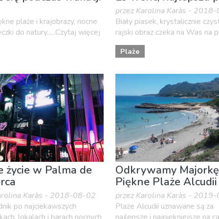
przez Karolina Karàs - 2018
kne plaże i krajobrazy, nocne
Biały piasek, krystalicznie czy
zki do natury......Czytaj więcej
rajski obraz czeka na Was na pl
Plaże
 życie w Palma de
Odkrywamy Majorkę
rca
Piękne Plaże Alcudii
arolina Karàs - 2018-08-02
przez Karolina Karàs - 2019
nik po najciekawszych
Plaże Alcudii uznawane są za
ach, lokalach i barach nocnych
najlepsze i najpiękniejsze na ca