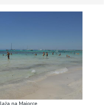
ne życie
Plaże
Przyroda i plener
plaża na Majorce