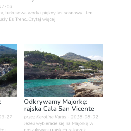
-07-18
sta, turkusowa wody i piękny las sosnowy... ten
aży Es Trenc...Czytaj więcej
:
Odkrywamy Majorkę:
rajska Cala San Vicente
-06-27
przez Karolina Karàs - 2018-08-02
Jeżeli wybieracie się na Majorkę w
łej
poszukiwaniu rajskich zatoczek,