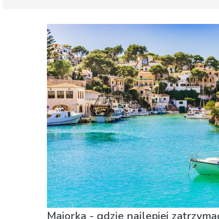
Baleary
Majorka
Dzieci i rodzina
Gdzie Najlepiej
Jedzenie &
Sport i przygoda
Zakupy
Majorka - gdzie najlepiej zatrzyma