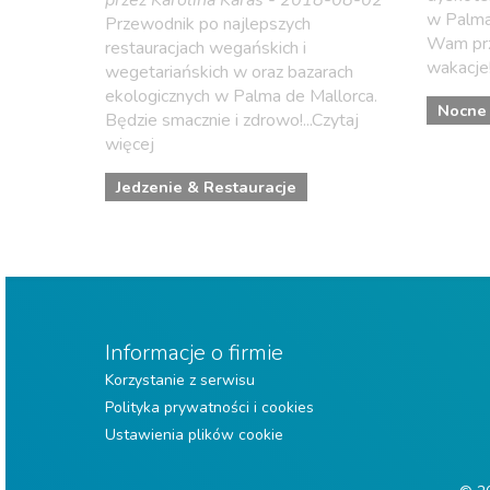
przez Karolina Karàs - 2018-08-02
w Palma
Przewodnik po najlepszych
Wam prz
restauracjach wegańskich i
wakacje!
wegetariańskich w oraz bazarach
ekologicznych w Palma de Mallorca.
Nocne 
Będzie smacznie i zdrowo!...Czytaj
więcej
Jedzenie & Restauracje
Informacje o firmie
Korzystanie z serwisu
Polityka prywatności i cookies
Ustawienia plików cookie