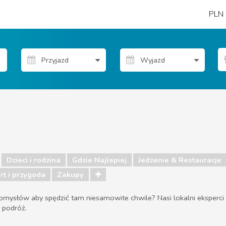
PLN
Dzieci i rodzina
Gdzie Najlepiej
Jedzenie & Restauracje
rt i przygoda
Zakupy
 pomysłów aby spędzić tam niesamowite chwile? Nasi lokalni eksperci 
 podróż.