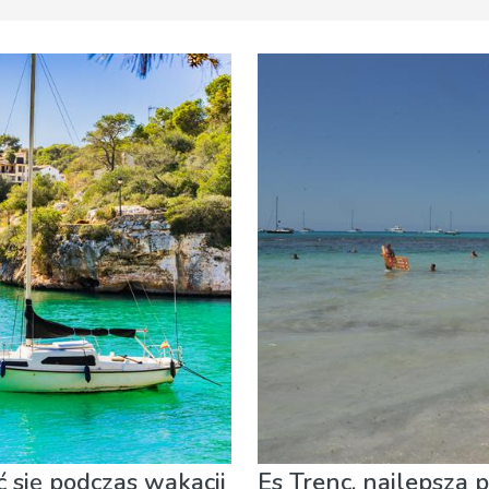
 Restauracje
Lokalne wydarzenia
Muzeum & Sztuka
Noc
ć się podczas wakacji
Es Trenc, najlepsza 