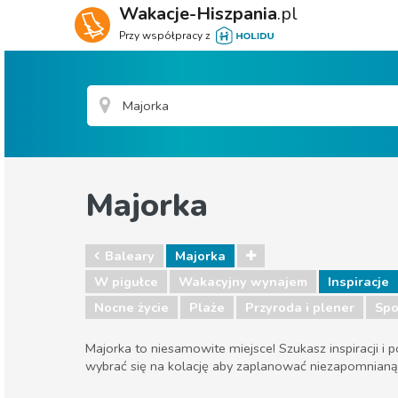
Wakacje-Hiszpania
.pl
Przy współpracy z
Majorka
Baleary
Majorka
W pigułce
Wakacyjny wynajem
Inspiracje
Nocne życie
Plaże
Przyroda i plener
Spo
Majorka to niesamowite miejsce! Szukasz inspiracji i
wybrać się na kolację aby zaplanować niezapomnianą