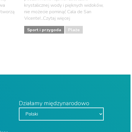
owa
krystalicznej wody i pięknych widoków,
 tworzą
nie możecie pominąć Cala de San
Vicente!...Czytaj więcej
Sport i przygoda
Plaże
Działamy międzynarodowo