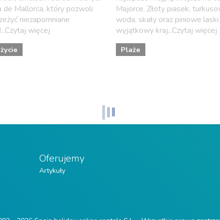
 de Mallorca, który pozwoli
Majorce. Złoty piasek, turkus
eżyć niezapomniane
woda, skały oraz piniowe laski
...Czytaj więcej
wyjątkowy kraj...Czytaj więcej
życie
Plaże
Oferujemy
Artykuły