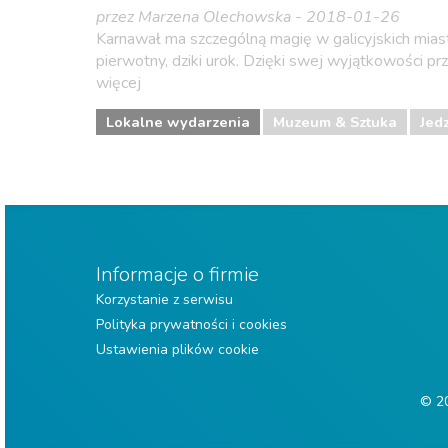
przez Marzena Olechowska - 2018-01-26
Karnawał ma szczególną magię w galicyjskich mia
pierwotny, dziki urok. Dzięki swej wyjątkowości prz
więcej
Lokalne wydarzenia
Muzeum & Sztuka
Jed
Informacje o firmie
Korzystanie z serwisu
Polityka prywatności i cookies
Ustawienia plików cookie
© 20