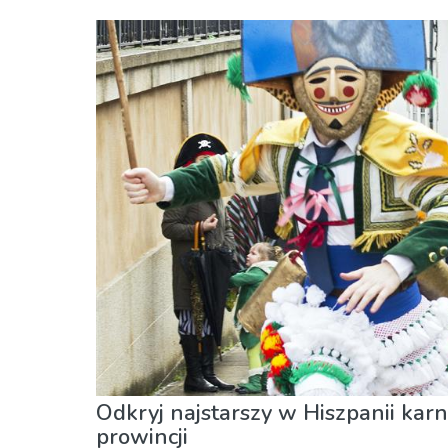
Hiszpania
Galicja
Jedzenie & Restauracje
Lokalne wydarzenia
Odkryj najstarszy w Hiszpanii karn
prowincji