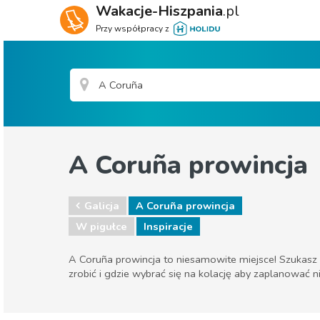
Wakacje-Hiszpania
.pl
Przy współpracy z
A Coruña prowincja
Galicja
A Coruña prowincja
W pigułce
Inspiracje
A Coruña prowincja to niesamowite miejsce! Szukasz i
zrobić i gdzie wybrać się na kolację aby zaplanować 