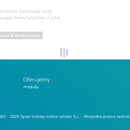
steczkach. Zachowuje swój
yciąga tłumy turystów....Czytaj
zenie & Restauracje
Oferujemy
Artykuły
02 - 2026 Spain holiday online rentals S.L. - Wszystkie prawa zastrz