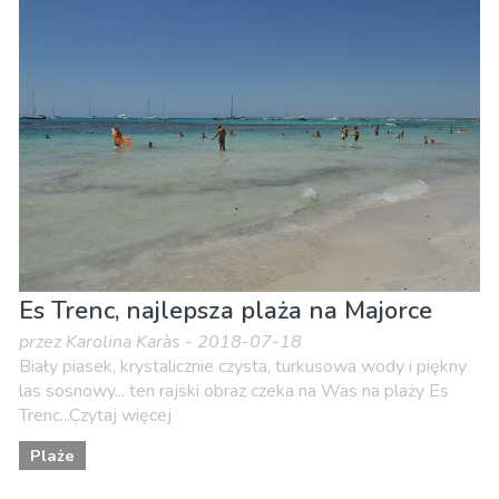
Es Trenc, najlepsza plaża na Majorce
przez Karolina Karàs - 2018-07-18
Biały piasek, krystalicznie czysta, turkusowa wody i piękny
las sosnowy... ten rajski obraz czeka na Was na plaży Es
Trenc...Czytaj więcej
Plaże