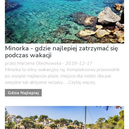
Minorka - gdzie najlepiej zatrzymać się
podczas wakacji
przez Marzena Olechowska - 2018-12-17
Minorka to istny wakacyjny raj. Kompleksowy przewodnik
po wyspie: najlepsze plaże, miejsca dla rodzin, dla par,
wiejskie lub aktywne wczasy... ...Czytaj więcej
Gdzie Najlepiej