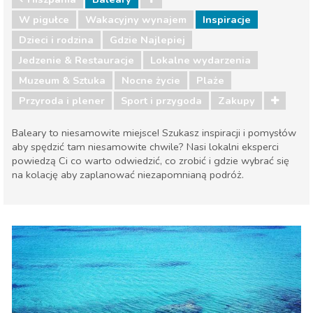
W pigułce
Wakacyjny wynajem
Inspiracje
Dzieci i rodzina
Gdzie Najlepiej
Jedzenie & Restauracje
Lokalne wydarzenia
Muzeum & Sztuka
Nocne życie
Plaże
Przyroda i plener
Sport i przygoda
Zakupy
Baleary to niesamowite miejsce! Szukasz inspiracji i pomysłów
aby spędzić tam niesamowite chwile? Nasi lokalni eksperci
powiedzą Ci co warto odwiedzić, co zrobić i gdzie wybrać się
na kolację aby zaplanować niezapomnianą podróż.
Hiszpania
Baleary
Dzieci i rodzina
Gdzie Najlepiej
Jedzenie & Restauracje
Lokalne wydarzenia
Muzeum & Sztuka
Nocne życie
Plaże
Przyroda i plener
Sport i przygoda
Zakupy