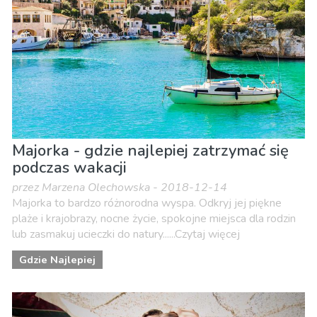
Majorka - gdzie najlepiej zatrzymać się
podczas wakacji
przez Marzena Olechowska - 2018-12-14
Majorka to bardzo różnorodna wyspa. Odkryj jej piękne
plaże i krajobrazy, nocne życie, spokojne miejsca dla rodzin
lub zasmakuj ucieczki do natury......Czytaj więcej
Gdzie Najlepiej