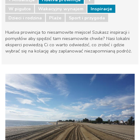
W pigułce
Wakacyjny wynajem
Inspiracje
Dzieci i rodzina
Plaże
Sport i przygoda
Huelva prowincja to niesamowite miejsce! Szukasz inspiracji i
pomysłów aby spędzić tam niesamowite chwile? Nasi lokalni
eksperci powiedzą Ci co warto odwiedzić, co zrobić i gdzie
wybrać się na kolację aby zaplanować niezapomnianą podróż.
Andaluzja
Huelva prowincja
Dzieci i rodzina
Plaże
Sport i przygoda