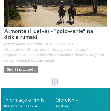
Almonte (Huelva) - "polowanie" na
dzikie rumaki
przez Marzena Olechowska - 2015-08-17
Od setek lat 26 czerwca andaluzyjskie miasteczko
organizuje wielkie widowisko odławiania dzikich koni (Saca
de las Yeguas)...Czytaj więcej
Sport i przygoda
Informacje o firmie
Oferujemy
Korzystanie z serwisu
Artykuły