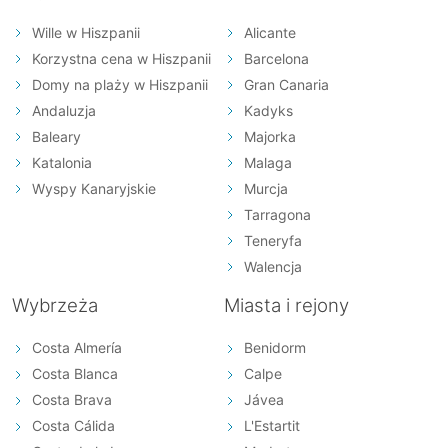
Wille w Hiszpanii
Alicante
Korzystna cena w Hiszpanii
Barcelona
Domy na plaży w Hiszpanii
Gran Canaria
Andaluzja
Kadyks
Baleary
Majorka
Katalonia
Malaga
Wyspy Kanaryjskie
Murcja
Tarragona
Teneryfa
Walencja
Wybrzeża
Miasta i rejony
Costa Almería
Benidorm
Costa Blanca
Calpe
Costa Brava
Jávea
Costa Cálida
L'Estartit