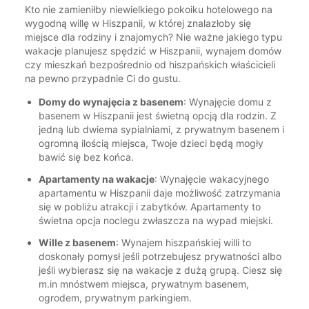
Kto nie zamieniłby niewielkiego pokoiku hotelowego na
wygodną willę w Hiszpanii, w której znalazłoby się
miejsce dla rodziny i znajomych? Nie ważne jakiego typu
wakacje planujesz spędzić w Hiszpanii, wynajem domów
czy mieszkań bezpośrednio od hiszpańskich właścicieli
na pewno przypadnie Ci do gustu.
Domy do wynajęcia z basenem
: Wynajęcie domu z
basenem w Hiszpanii jest świetną opcją dla rodzin. Z
jedną lub dwiema sypialniami, z prywatnym basenem i
ogromną ilością miejsca, Twoje dzieci będą mogły
bawić się bez końca.
Apartamenty na wakacje
: Wynajęcie wakacyjnego
apartamentu w Hiszpanii daje możliwość zatrzymania
się w pobliżu atrakcji i zabytków. Apartamenty to
świetna opcja noclegu zwłaszcza na wypad miejski.
Wille z basenem
: Wynajem hiszpańskiej willi to
doskonały pomysł jeśli potrzebujesz prywatności albo
jeśli wybierasz się na wakacje z dużą grupą. Ciesz się
m.in mnóstwem miejsca, prywatnym basenem,
ogrodem, prywatnym parkingiem.