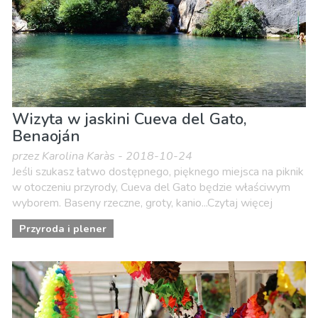
Wizyta w jaskini Cueva del Gato,
Benaoján
przez Karolina Karàs - 2018-10-24
Jeśli szukasz łatwo dostępnego, pięknego miejsca na piknik
w otoczeniu przyrody, Cueva del Gato będzie właściwym
wyborem. Baseny rzeczne, groty, kanio...Czytaj więcej
Przyroda i plener