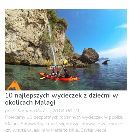
10 najlepszych wycieczek z dziećmi w
okolicach Malagi
przez Karolina Karàs - 2018-06-21
Polecamy 10 bezpłatnych rodzinnych wycieczek w pobliżu
Malagi. Spływy kajakowe, wędrówki, pływanie w jeziorze
czy wizyta w Jaskini w Nerja to kilka...Czytaj więcej