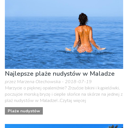
Najlepsze plaże nudystów w Maladze
przez Marzena Olechowska - 2018-07-19
Marzycie o pięknej opaleniźnie? Zrzućcie bikini i kąpielówki,
poczujcie morską bryzę i ciepłe słońce na skórze na jednej z
plaż nudystów w Maladze!...Czytaj więcej
Plaże nudystów