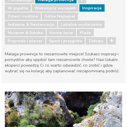
W pigułce
Wakacyjny wynajem
Inspiracje
Dzieci i rodzina
Gdzie Najlepiej
Jedzenie & Restauracje
Lokalne wydarzenia
Muzeum & Sztuka
Nocne życie
Plaże
Przyroda i plener
Sport i przygoda
Zakupy
Malaga prowincja to niesamowite miejsce! Szukasz inspiracji i
pomysłów aby spędzić tam niesamowite chwile? Nasi lokalni
eksperci powiedzą Ci co warto odwiedzić, co zrobić i gdzie
wybrać się na kolację aby zaplanować niezapomnianą podróż.
Andaluzja
Malaga prowincja
Dzieci i rodzina
Gdzie Najlepiej
Jedzenie & Restauracje
Lokalne wydarzenia
Muzeum & Sztuka
Nocne życie
Plaże
Przyroda i plener
Sport i przygoda
Zakupy