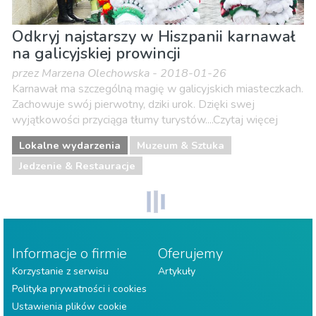
Odkryj najstarszy w Hiszpanii karnawał
na galicyjskiej prowincji
przez Marzena Olechowska - 2018-01-26
Karnawał ma szczególną magię w galicyjskich miasteczkach.
Zachowuje swój pierwotny, dziki urok. Dzięki swej
wyjątkowości przyciąga tłumy turystów....Czytaj więcej
Lokalne wydarzenia
Muzeum & Sztuka
Jedzenie & Restauracje
Informacje o firmie
Oferujemy
Korzystanie z serwisu
Artykuły
Polityka prywatności i cookies
Ustawienia plików cookie