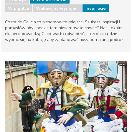
W pigułce
Wakacyjny wynajem
Inspiracje
Costa de Galicia to niesamowite miejsce! Szukasz inspiracji i
pomysłów aby spędzić tam niesamowite chwile? Nasi lokalni
eksperci powiedzą Ci co warto odwiedzić, co zrobić i gdzie
wybrać się na kolację aby zaplanować niezapomnianą podróż.
Hiszpania
Galicja
Jedzenie & Restauracje
Lokalne wydarzenia
Muzeum & Sztuka