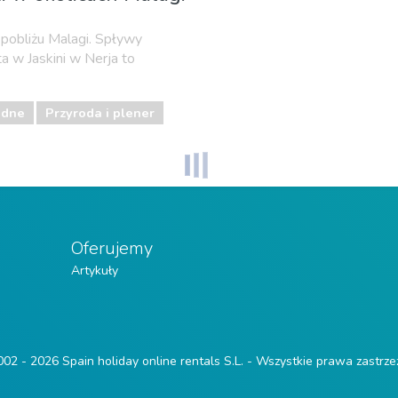
pobliżu Malagi. Spływy
a w Jaskini w Nerja to
odne
Przyroda i plener
Oferujemy
Artykuły
02 - 2026 Spain holiday online rentals S.L. - Wszystkie prawa zastrz