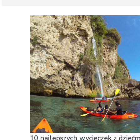
Malaga prowincja
Malaga miasto
Dzieci i rodzina
Gdzie Najlepiej
Jedzenie &
Zakupy
10 najlepszych wycieczek z dziećm