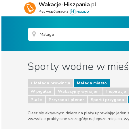
Wakacje-Hiszpania
.pl
Przy współpracy z
Sporty wodne w mieś
Malaga prowincja
Malaga miasto
W pigułce
Wakacyjny wynajem
Inspiracje
Plaże
Przyroda i plener
Sport i przygoda
Ciesz się aktywnym dniem na plaży uprawiając jeden ze
wszystkie praktyczne szczegóły: najlepsze miejsca, wy