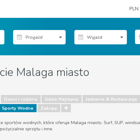
PLN
cie Malaga miasto
Dzieci i rodzina
Gdzie Najlepiej
Jedzenie & Restauracje
Sporty Wodne
Zakupy
 sportów wodnych, które oferuje Malaga miasto. Surf, SUP, windsurf c
pożyczalnie sprzętu i inne.