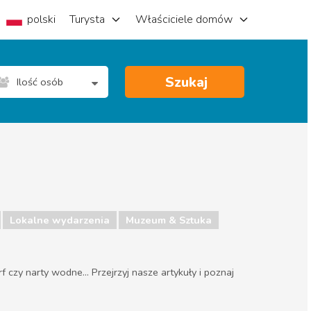
polski
Turysta
Właściciele domów
Szukaj
Ilość osób
Lokalne wydarzenia
Muzeum & Sztuka
zy narty wodne... Przejrzyj nasze artykuły i poznaj