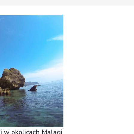
 Restauracje
Lokalne wydarzenia
Muzeum & Sztuka
Pla
i w okolicach Malagi