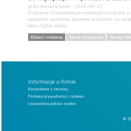
przez Karolina Karàs - 2018-06-21
Polecamy 10 bezpłatnych rodzinnych wycieczek w 
kajakowe, wędrówki, pływanie w jeziorze czy wizyt
kilka...Czytaj więcej
Dzieci i rodzina
Sport i przygoda
Sporty W
Informacje o firmie
Korzystanie z serwisu
Polityka prywatności i cookies
Ustawienia plików cookie
© 20