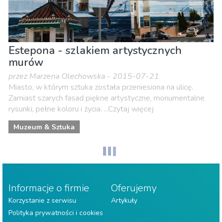
Estepona - szlakiem artystycznych
murów
przez Marzena Olechowska - 2015-07-21
Miasto, w którym sztuka została przeniesiona na ulicę.
Zamiast szarych fasad piękne artystyczne, monumentalne
rysunki, pełne koloru i życia. ...Czytaj więcej
Muzeum & Sztuka
Informacje o firmie
Oferujemy
Korzystanie z serwisu
Artykuły
Polityka prywatności i cookies