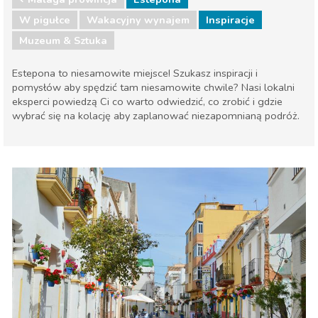
W pigułce
Wakacyjny wynajem
Inspiracje
Muzeum & Sztuka
Estepona to niesamowite miejsce! Szukasz inspiracji i
pomysłów aby spędzić tam niesamowite chwile? Nasi lokalni
eksperci powiedzą Ci co warto odwiedzić, co zrobić i gdzie
wybrać się na kolację aby zaplanować niezapomnianą podróż.
Malaga prowincja
Estepona
Muzeum & Sztuka