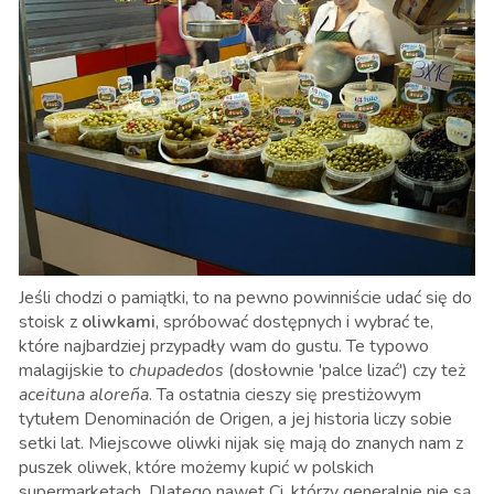
Jeśli chodzi o pamiątki, to na pewno powinniście udać się do
stoisk z
oliwkami
, spróbować dostępnych i wybrać te,
które najbardziej przypadły wam do gustu. Te typowo
malagijskie to
chupadedos
(dosłownie 'palce lizać') czy też
aceituna aloreña
. Ta ostatnia cieszy się prestiżowym
tytułem Denominación de Origen, a jej historia liczy sobie
setki lat. Miejscowe oliwki nijak się mają do znanych nam z
puszek oliwek, które możemy kupić w polskich
supermarketach. Dlatego nawet Ci, którzy generalnie nie są