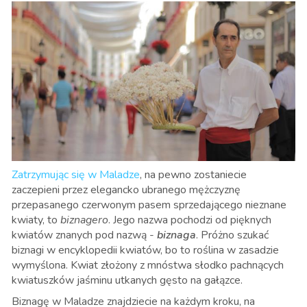
Zatrzymując się w Maladze
, na pewno zostaniecie
zaczepieni przez elegancko ubranego mężczyznę
przepasanego czerwonym pasem sprzedającego nieznane
kwiaty, to
biznagero
. Jego nazwa pochodzi od pięknych
kwiatów znanych pod nazwą -
biznaga
. Próżno szukać
biznagi w encyklopedii kwiatów, bo to roślina w zasadzie
wymyślona. Kwiat złożony z mnóstwa słodko pachnących
kwiatuszków jaśminu utkanych gęsto na gałązce.
Biznagę w Maladze znajdziecie na każdym kroku, na