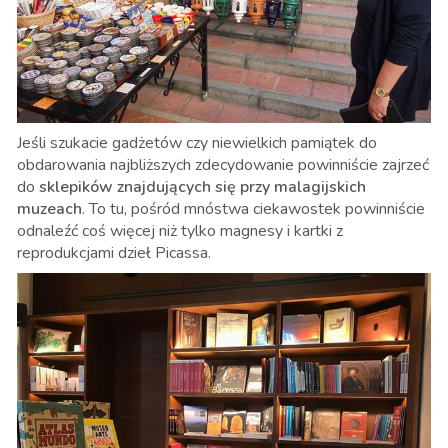
Jeśli szukacie gadżetów czy niewielkich pamiątek do
obdarowania najbliższych zdecydowanie powinniście zajrzeć
do
sklepików znajdujących się przy malagijskich
muzeach
. To tu, pośród mnóstwa ciekawostek powinniście
odnaleźć coś więcej niż tylko magnesy i kartki z
reprodukcjami dzieł Picassa.