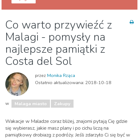
Malaga prowincja
Malaga miasto
Co warto przywieźć z
Dzieci i rodzina
Gdzie Najlepiej
Malagi - pomysły na
Jedzenie & Restauracje
Lokalne wydarzenia
Muzeum & Sztuka
Plaże
Przyroda i plener
najlepsze pamiątki z
Sport i przygoda
Zakupy
Costa del Sol
przez
Monika Rząca
Ostatnio aktualizowana:
2018-10-18
w
Malaga miasto
Zakupy
Wakacje w Maladze coraz bliżej, znajomi pytają Cię gdzie
się wybierasz, jakie masz plany i po cichu liczą na
pamiątkowy drobiazg z podróży. Jeśli zdarzyło Ci się być w