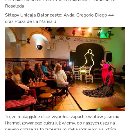
Rosaleda
Sklepy Unicaja Baloncesto:
Avda. Gregorio Diego 44
oraz Plaza de La Marina 3
To, że malagijskie ulice wypełnia zapach kwiatów jaśminu
i karmelizowanego cukru już wiemy, do naszych uszu na
pewno dotrze za to tutejsza muzyka rozrywkowa, którą