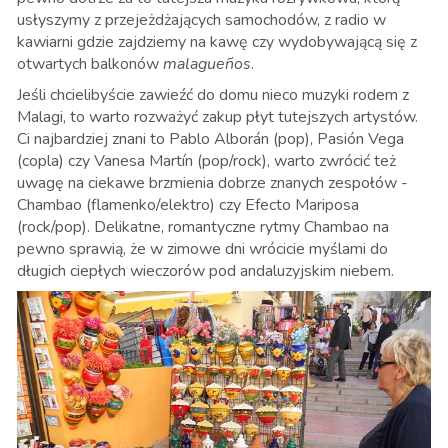
usłyszymy z przejeżdżających samochodów, z radio w
kawiarni gdzie zajdziemy na kawę czy wydobywającą się z
otwartych balkonów
malagueños
.
Jeśli chcielibyście zawieźć do domu nieco muzyki rodem z
Malagi, to warto rozważyć zakup płyt tutejszych artystów.
Ci najbardziej znani to Pablo Alborán (pop), Pasión Vega
(copla) czy Vanesa Martín (pop/rock), warto zwrócić też
uwagę na ciekawe brzmienia dobrze znanych zespołów -
Chambao (flamenko/elektro) czy Efecto Mariposa
(rock/pop). Delikatne, romantyczne rytmy Chambao na
pewno sprawią, że w zimowe dni wrócicie myślami do
długich ciepłych wieczorów pod andaluzyjskim niebem.