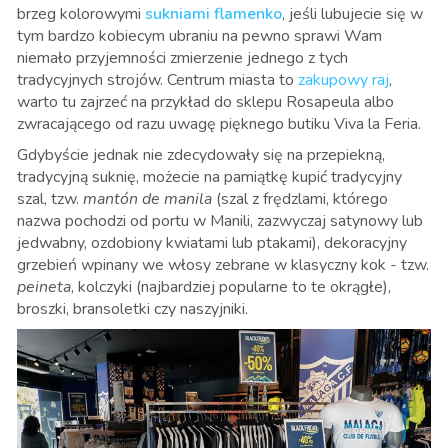
brzeg kolorowymi
sukniami flamenko
, jeśli lubujecie się w
tym bardzo kobiecym ubraniu na pewno sprawi Wam
niemało przyjemności zmierzenie jednego z tych
tradycyjnych strojów. Centrum miasta to
zakupowy raj
,
warto tu zajrzeć na przykład do sklepu Rosapeula albo
zwracającego od razu uwagę pięknego butiku Viva la Feria.
Gdybyście jednak nie zdecydowały się na przepiekną,
tradycyjną suknię, możecie na pamiątkę kupić tradycyjny
szal, tzw.
mantón de manila
(szal z frędzlami, którego
nazwa pochodzi od portu w Manili, zazwyczaj satynowy lub
jedwabny, ozdobiony kwiatami lub ptakami), dekoracyjny
grzebień wpinany we włosy zebrane w klasyczny kok - tzw.
peineta
, kolczyki (najbardziej popularne to te okrągłe),
broszki, bransoletki czy naszyjniki.