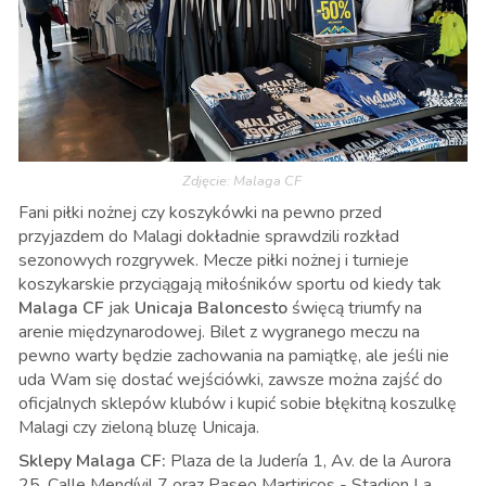
Zdjęcie: Malaga CF
Fani piłki nożnej czy koszykówki na pewno przed
przyjazdem do Malagi dokładnie sprawdzili rozkład
sezonowych rozgrywek. Mecze piłki nożnej i turnieje
koszykarskie przyciągają miłośników sportu od kiedy tak
Malaga CF
jak
Unicaja Baloncesto
święcą triumfy na
arenie międzynarodowej. Bilet z wygranego meczu na
pewno warty będzie zachowania na pamiątkę, ale jeśli nie
uda Wam się dostać wejściówki, zawsze można zajść do
oficjalnych sklepów klubów i kupić sobie błękitną koszulkę
Malagi czy zieloną bluzę Unicaja.
Sklepy Malaga CF:
Plaza de la Judería 1, Av. de la Aurora
25, Calle Mendívil 7 oraz Paseo Martiricos - Stadion La