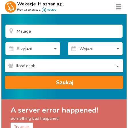
Wakacje-Hiszpania
.pl
Przy współpracy z
Ilość osób
Szukaj
A server error happened!
Something bad happened!
Try again