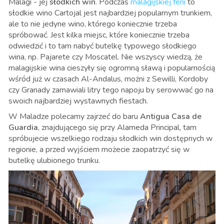
Malagi - jej
słodkich win
. Podczas
malagijskiej ferii
to
słodkie wino Cartojal jest najbardziej popularnym trunkiem,
ale to nie jedyne wino, którego koniecznie trzeba
spróbować. Jest kilka miejsc, które koniecznie trzeba
odwiedzić i to tam nabyć butelkę typowego słodkiego
wina, np. Pajarete czy Moscatel. Nie wszyscy wiedzą, że
malagijskie wina cieszyły się ogromną sławą i popularnością
wśród już w czasach Al-Andalus, możni z Sewilli, Kordoby
czy Granady zamawiali litry tego napoju by serowwać go na
swoich najbardziej wystawnych fiestach.
W Maladze polecamy zajrzeć do baru
Antigua Casa de
Guardia
, znajdującego się przy Alameda Principal, tam
spróbujecie wszelkiego rodzaju słodkich win dostępnych w
regionie, a przed wyjściem możecie zaopatrzyć się w
butelkę ulubionego trunku.