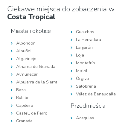
Ciekawe miejsca do zobaczenia w
Costa Tropical
Miasta i okolice
Gualchos
La Herradura
Albondón
Lanjarón
Albuñol
Loja
Algarinejo
Montefrío
Alhama de Granada
Motril
Almunecar
Órgiva
Alpujarra de la Sierra
Salobreña
Baza
Vélez de Benaudalla
Bubión
Przedmieścia
Capileira
Castell de Ferro
Acequias
Granada