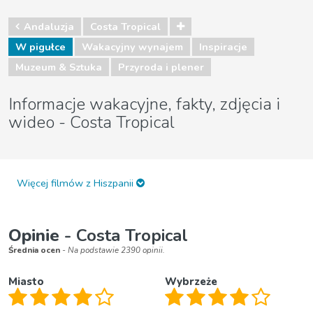
Andaluzja
Costa Tropical
W pigułce
Wakacyjny wynajem
Inspiracje
Muzeum & Sztuka
Przyroda i plener
Informacje wakacyjne, fakty, zdjęcia i
wideo - Costa Tropical
Więcej filmów z Hiszpanii
Opinie
- Costa Tropical
Średnia ocen
- Na podstawie 2390 opinii.
Miasto
Wybrzeże