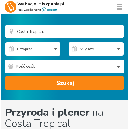
Wakacje-Hiszpania
.pl
Przy współpracy z
Ilość osób
Szukaj
Przyroda i plener
na
Costa Tropical