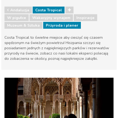
Andaluzja
Costa Tropical
W pigułce
Wakacyjny wynajem
Inspiracje
Muzeum & Sztuka
Przyroda i plener
Costa Tropical to świetne miejsce aby cieszyć się czasem
spędzonym na świeżym powietrzu! Hiszpania szczyci się
posiadaniem jednych z najpiękniejszych parków i rezerwatów
przyrody na świecie, zobacz co nasi lokalni eksperci polecają
do zobaczenia w okolicy, poznaj najpiękniejsze zakątki.
Andaluzja
Costa Tropical
Muzeum & Sztuka
Przyroda i plener