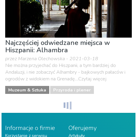
Najczęściej odwiedzane miejsca w
Hiszpanii: Alhambra
przez Marzena Olechowska - 2021-03-18
Nie można przyjechać do Hiszpanii, a tym bardziej do
Andaluzji, i nie zobaczyć Alhambry - bajkowych pałaców i
ogrodów z widokiem na Grenadę....Czytaj więcej
Muzeum & Sztuka
Przyroda i plener
Informacje o firmie
Oferujemy
Korzystanie z serwisu
Artykuły