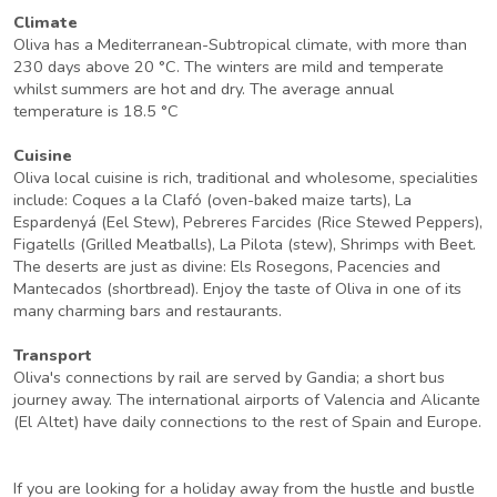
Climate
Oliva has a Mediterranean-Subtropical climate, with more than
230 days above 20 °C. The winters are mild and temperate
whilst summers are hot and dry. The average annual
temperature is 18.5 °C
Cuisine
Oliva local cuisine is rich, traditional and wholesome, specialities
include: Coques a la Clafó (oven-baked maize tarts), La
Espardenyá (Eel Stew), Pebreres Farcides (Rice Stewed Peppers),
Figatells (Grilled Meatballs), La Pilota (stew), Shrimps with Beet.
The deserts are just as divine: Els Rosegons, Pacencies and
Mantecados (shortbread). Enjoy the taste of Oliva in one of its
many charming bars and restaurants.
Transport
Oliva's connections by rail are served by Gandia; a short bus
journey away. The international airports of Valencia and Alicante
(El Altet) have daily connections to the rest of Spain and Europe.
If you are looking for a holiday away from the hustle and bustle