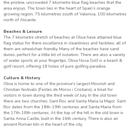
the pristine, uncrowded 7 kilometre blue flag beaches that the
area enjoys. The town lies in the heart of Spain’s orange
growing region, 75 kilometres south of Valencia, 100 kilometres
north of Alicante.
Beaches & Leisure
The 7 kilometre stretch of beaches at Oliva have attained blue
flag status for there excellence in cleanliness and facilities; all of
them are wheelchair friendly. Many of the beaches have sand
dunes, perfect for a little bit of isolation. There are also a variety
of water sports at your fingertips. Oliva Nova Golf is a beach &
golf resort, offering 18 holes of pure golfing paradise.
Culture & History
Oliva is home to one of the province's largest Moorish and
Christian festivals (Festes de Moros i Cristians), a treat for
visitors in town during the third week of July. In the old town
there are two churches: Sant Roc and Santa Maria la Major. Sant
Roc dates from the 18th-19th centuries and Santa Maria from
the 17th-18th centuries. At the top of the hill in the old town is
Santa Anna Castle, built in the 16th century. There is also an
ancient Roman kiln in the heart of the city.