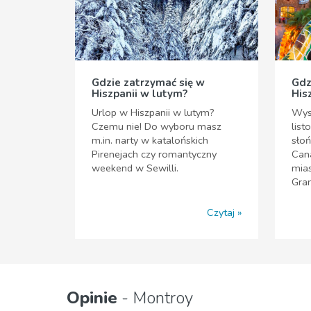
Gdzie zatrzymać się w
Gdz
Hiszpanii w lutym?
His
Urlop w Hiszpanii w lutym?
Wys
Czemu nie! Do wyboru masz
list
m.in. narty w katalońskich
słoń
Pirenejach czy romantyczny
Cana
weekend w Sewilli.
mias
Gra
Czytaj
Opinie
- Montroy