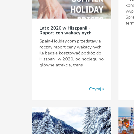
konc
wypo
Spra
ter
Lato 2020 w Hiszpanii -
Raport cen wakacyjnych
Spain-Holiday.com przedstawia
roczny raport ceny wakacyjnych.
Ile będzie kosztować podróż do
Hiszpanii w 2020, od noclegu po
główne atrakcje, trans
Czytaj