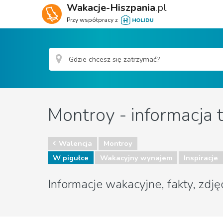
Wakacje-Hiszpania
.pl
Przy współpracy z
Montroy - informacja 
Walencja
Montroy
W pigułce
Wakacyjny wynajem
Inspiracje
Informacje wakacyjne, fakty, zdję