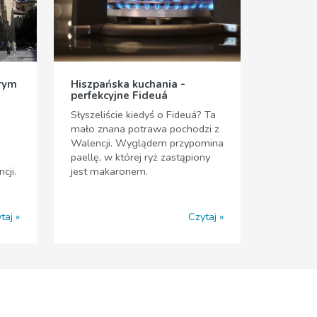
arym
Hiszpańska kuchania -
perfekcyjne Fideuá
Słyszeliście kiedyś o Fideuá? Ta
mało znana potrawa pochodzi z
Walencji. Wyglądem przypomina
paellę, w której ryż zastąpiony
cji.
jest makaronem.
taj
Czytaj