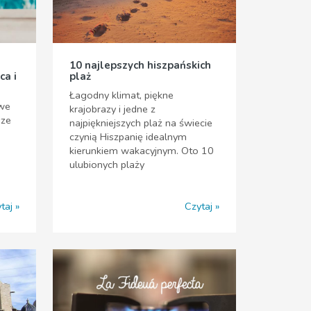
10 najlepszych hiszpańskich
ca i
plaż
Łagodny klimat, piękne
owe
krajobrazy i jedne z
sze
najpiękniejszych plaż na świecie
czynią Hiszpanię idealnym
kierunkiem wakacyjnym. Oto 10
ulubionych plaży
taj
Czytaj