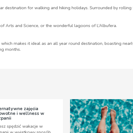
r destination for walking and hiking holidays. Surrounded by rolling fi
y of Arts and Science, or the wonderful lagoons of L’Albufera.
, which makes it ideal as an all year round destination, boasting ne
ing months.
ernatywne zajęcia
owotne i wellness w
zpanii
esz spędzić wakacje w
panii w wyjątkowy sposób,