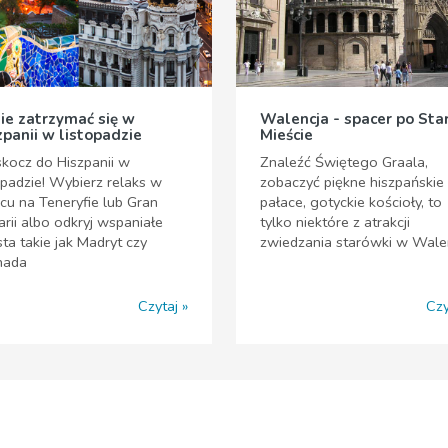
ie zatrzymać się w
Walencja - spacer po St
zpanii w listopadzie
Mieście
kocz do Hiszpanii w
Znaleźć Świętego Graala,
opadzie! Wybierz relaks w
zobaczyć piękne hiszpańskie
cu na Teneryfie lub Gran
pałace, gotyckie kościoły, to
rii albo odkryj wspaniałe
tylko niektóre z atrakcji
ta takie jak Madryt czy
zwiedzania starówki w Walen
nada
Czytaj
Czy