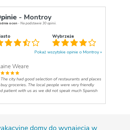
pinie
- Montroy
ednia ocen
- Na podstawie 30 opinii.
iasto
Wybrzeże
Pokaż wszytskie opinie o Montroy
laine Weare
The city had good selection of restaurants and places
 buy groceries. The local people were very friendly
d patient with us as we did not speak much Spanish
wakacyjne domy do wynajęcia w