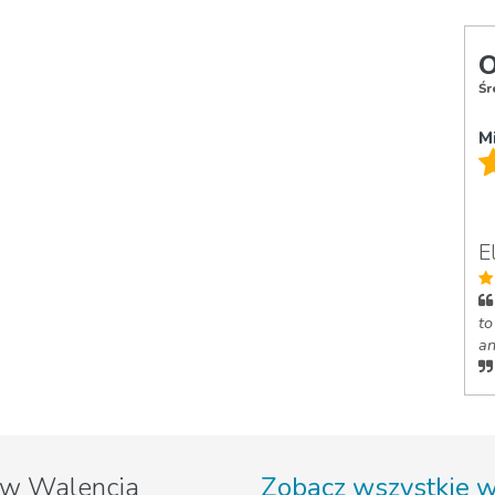
O
Śr
M
E
to
an
w Walencja
Zobacz wszystkie 