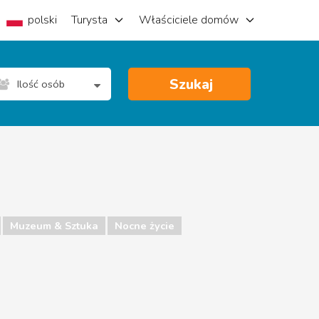
polski
Turysta
Właściciele domów
Szukaj
Ilość osób
Muzeum & Sztuka
Nocne życie