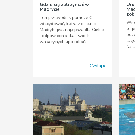
Gdzie się zatrzymać w
Uro
Madrycie
Mad
zob
Ten przewodnik pomoże Ci
Wios
zdecydować, która z dzielnic
to p
Madrytu jest najlepsza dla Ciebie
pozo
i odpowiednia dla Twoich
częs
wakacyjnych upodobań
fasc
Czytaj