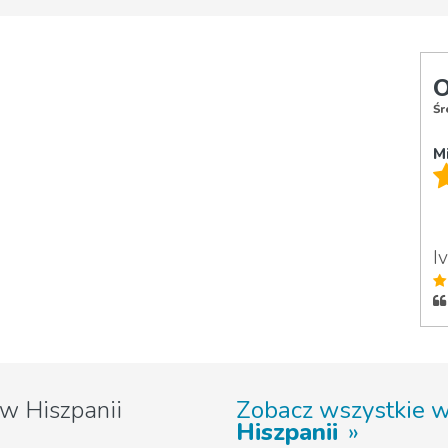
O
Śr
M
I
w Hiszpanii
Zobacz wszystkie 
Hiszpanii