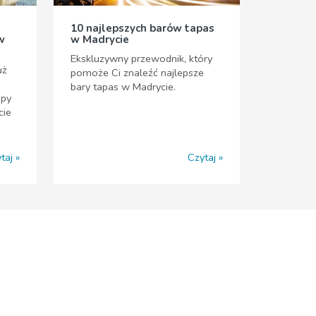
10 najlepszych barów tapas
w
w Madrycie
Ekskluzywny przewodnik, który
uż
pomoże Ci znaleźć najlepsze
bary tapas w Madrycie.
opy
cie
taj
Czytaj