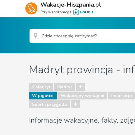
Wakacje-Hiszpania
.pl
Przy współpracy z
Madryt prowincja - in
Madryt
Madryt
W pigułce
Wakacyjny wynajem
Inspiracje
Sport i przygoda
Informacje wakacyjne, fakty, zdję