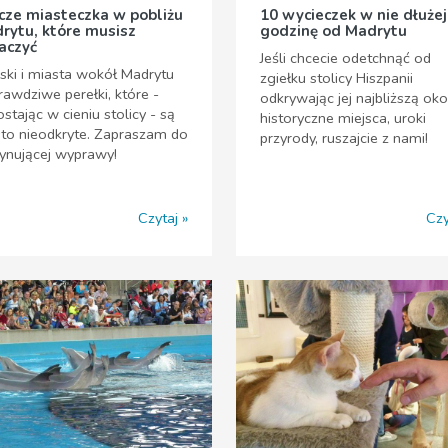
cze miasteczka w pobliżu
10 wycieczek w nie dłużej
rytu, które musisz
godzinę od Madrytu
aczyć
Jeśli chcecie odetchnąć od
ki i miasta wokół Madrytu
zgiełku stolicy Hiszpanii
rawdziwe perełki, które -
odkrywając jej najbliższą okol
stając w cieniu stolicy - są
historyczne miejsca, uroki
to nieodkryte. Zapraszam do
przyrody, ruszajcie z nami!
ynującej wyprawy!
Czytaj
Czy