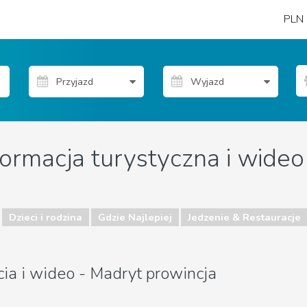
PLN
formacja turystyczna i wideo
Dzieci i rodzina
Gdzie Najlepiej
Jedzenie & Restauracje
cia i wideo - Madryt prowincja