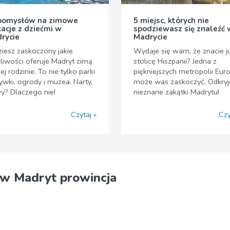
pomysłów na zimowe
5 miejsc, których nie
acje z dziećmi w
spodziewasz się znaleźć 
rycie
Madrycie
iesz zaskoczony jakie
Wydaje się wam, że znacie j
iwości oferuje Madryt zimą
stolicę Hiszpanii? Jedna z
ej rodzinie. To nie tylko parki
piękniejszych metropolii Eur
ywki, ogrody i muzea. Narty,
może was zaskoczyć. Odkryj
y? Dlaczego nie!
nieznane zakątki Madrytu!
Czytaj
Czy
w Madryt prowincja