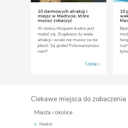
10 darmowych atrakcji i
10 
miejsc w Madrycie, które
wak
musisz zobaczyć
Mad
W stolicy Hiszpanii trudno jest
Będz
nudzić się. Znajdziesz tu wiele
możl
atrakcji i wcale nie musisz za nie
twoj
płacić. Są gratis! Potowarzyszysz
rozr
nam?
łyżw
Czytaj
Ciekawe miejsca do zobaczenia
Miasta i okolice
Madryt