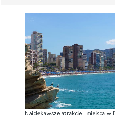
Walencja region
Costa Blanca
Dzieci i rodzina
Gdzie Najlepiej
Muzeum & 
Najciekawsze atrakcje i miejsca w