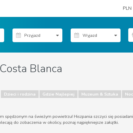
PLN
Costa Blanca
Dzieci i rodzina
Gdzie Najlepiej
Muzeum & Sztuka
Noc
sem spędzonym na świeżym powietrzu! Hiszpania szczyci się posiadan
olecają do zobaczenia w okolicy, poznaj najpiękniejsze zakątki.