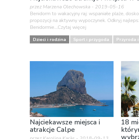
przez Marzena Olechowska - 2019-05-16
Benidorm to wakacyjny raj: wspaniałe plaże, dosk
propozycji na aktywny wypoczynek. Odkryj najleps
Benidormie....Czytaj więcej
Dzieci i rodzina
Sport i przygoda
Przyroda i
Najciekawsze miejsca i
18 mie
atrakcje Calpe
który
wybrz
przez Karolina Karàs - 2018-09-13