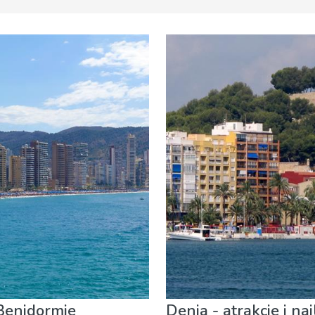
Sztuka
Nocne życie
Plaże
Przyroda i plener
Sport i p
 Benidormie
Denia - atrakcje i n