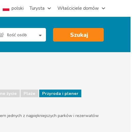
polski
Turysta
Właściciele domów
Szukaj
Ilość osób
ne życie
Plaże
Przyroda i plener
iem jednych z najpiękniejszych parków i rezerwatów