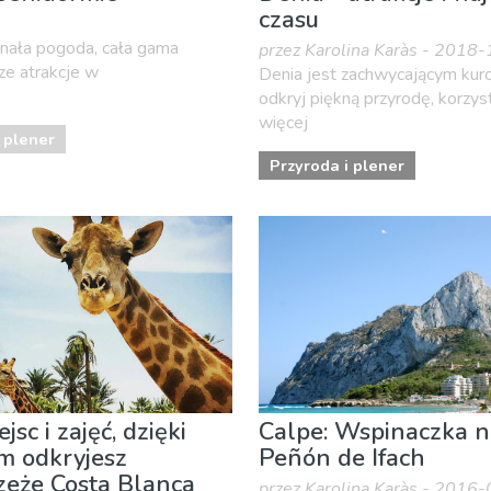
czasu
onała pogoda, cała gama
przez Karolina Karàs - 2018
ze atrakcje w
Denia jest zachwycającym kur
odkryj piękną przyrodę, korzyst
więcej
 plener
Przyroda i plener
jsc i zajęć, dzięki
Calpe: Wspinaczka n
m odkryjesz
Peñón de Ifach
eże Costa Blanca
przez Karolina Karàs - 2016