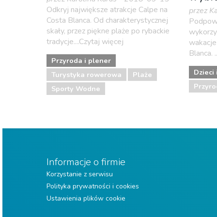
Odkryj największe atrakcje Calpe na
przez K
Costa Blanca. Od charakterystycznej
Podpowi
skały, przez piękne plaże po rybackie
wykorzy
tradycje....Czytaj więcej
wakacje 
Blanca. .
Przyroda i plener
Dzieci 
Turystyka rowerowa
Plaże
Przyro
Sporty Wodne
Informacje o firmie
Korzystanie z serwisu
Polityka prywatności i cookies
Ustawienia plików cookie