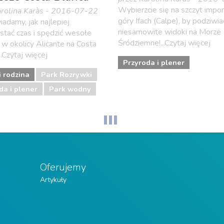
Wybierzcie się na szczyt impo
arolina Karàs - 2016-07-22
góry Ifach (Calpe), by podziwia
adamy, jak najlepiej
niesamowite widoki na Morze
stać czas i spędzić wesołe
Śródziemne!...Czytaj więcej
w okolicy Alicante na Costa
..Czytaj więcej
Przyroda i plener
i rodzina
Park Rozrywki
da i plener
Park wodny
Oferujemy
Artykuły