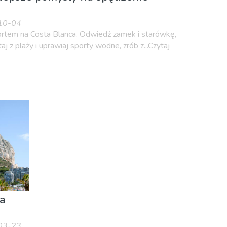
-10-04
ortem na Costa Blanca. Odwiedź zamek i starówkę,
aj z plaży i uprawiaj sporty wodne, zrób z...Czytaj
a
-03-23