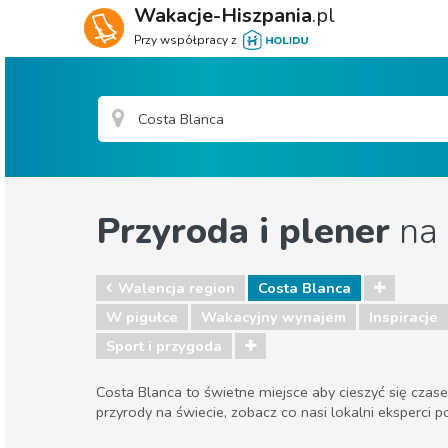
Wakacje-Hiszpania
.pl
Przy współpracy z
Przyroda i plener
na 
Walencja region
Costa Blanca
W pigułce
Wakacyjny wynajem
Inspiracje
Sport i przygoda
Costa Blanca to świetne miejsce aby cieszyć się cza
przyrody na świecie, zobacz co nasi lokalni eksperci p