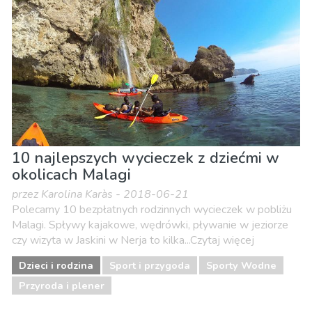
Muzeum & Sztuka
Nocne życie
Plaże
Przyroda i plener
Sport i przygoda
Zakupy
10 najlepszych wycieczek z dziećmi w
okolicach Malagi
przez Karolina Karàs - 2018-06-21
Polecamy 10 bezpłatnych rodzinnych wycieczek w pobliżu
Malagi. Spływy kajakowe, wędrówki, pływanie w jeziorze
czy wizyta w Jaskini w Nerja to kilka...Czytaj więcej
Dzieci i rodzina
Sport i przygoda
Sporty Wodne
Przyroda i plener