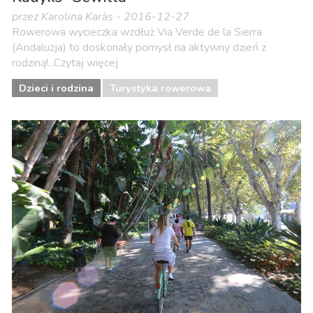
przez Karolina Karàs - 2016-12-27
Rowerowa wycieczka wzdłuż Via Verde de la Sierra
(Andaluzja) to doskonały pomysł na aktywny dzień z
rodziną!...Czytaj więcej
Dzieci i rodzina
Turystyka rowerowa