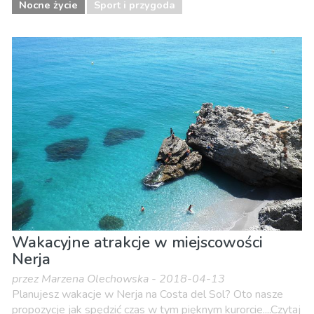
Nocne życie
Sport i przygoda
Wakacyjne atrakcje w miejscowości
Nerja
przez Marzena Olechowska - 2018-04-13
Planujesz wakacje w Nerja na Costa del Sol? Oto nasze
propozycje jak spędzić czas w tym pięknym kurorcie....Czytaj