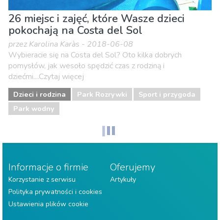
26 miejsc i zajęć, które Wasze dzieci
pokochają na Costa del Sol
przez Karolina Karàs - 2018-06-08
Wybieracie się na Costa del Sol? Oto kilka dobrych
pomysłów, jak wesoło spędzić czas z rodziną i
dziećmi....Czytaj więcej
Dzieci i rodzina
Park Rozrywki
Sport i przygoda
Park wodny
Informacje o firmie
Oferujemy
Korzystanie z serwisu
Artykuły
Polityka prywatności i cookies
Ustawienia plików cookie