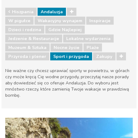
Hiszpania
Andaluzja
W pigułce
Wakacyjny wynajem
Inspiracje
Dzieci i rodzina
Gdzie Najlepiej
Jedzenie & Restauracje
Lokalne wydarzenia
Muzeum & Sztuka
Nocne życie
Plaże
Przyroda i plener
Sport i przygoda
Zakupy
Nie ważne czy chcesz uprawiać sporty w powietrzu, w górach
czy może kręcą Cię wodne przygody, przeczytaj nasze porady
aby dowiedzieć się co oferuje Andaluzja. Do wyboru jest
mnóstwo rzeczy, które zamienią Twoje wakacje w prawdziwą
bombę.
Hiszpania
Andaluzja
Dzieci i rodzina
Gdzie Najlepiej
Jedzenie & Restauracje
Lokalne wydarzenia