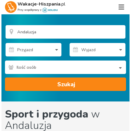
Wakacje-Hiszpania
.pl
Przy współpracy z
Ilość osób
Szukaj
Sport i przygoda
w
Andaluzja