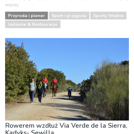
więcej
Przyroda i plener
Sport i przygoda
Sporty Wodne
Jedzenie & Restauracje
Rowerem wzdłuż Via Verde de la Sierra,
Kadyks- Sewilla