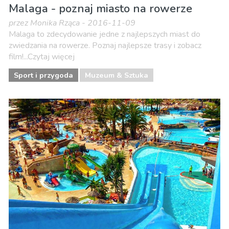
Malaga - poznaj miasto na rowerze
przez Monika Rząca - 2016-11-09
Malaga to zdecydowanie jedne z najlepszych miast do
zwiedzania na rowerze. Poznaj najlepsze trasy i zobacz
film!...Czytaj więcej
Sport i przygoda
Muzeum & Sztuka