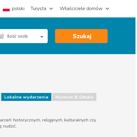
polski
Turysta
Właściciele domów
Szukaj
Ilość osób
Lokalne wydarzenia
Muzeum & Sztuka
eń: historycznych, religijnych, kulturalnych czy
ę nudzić.