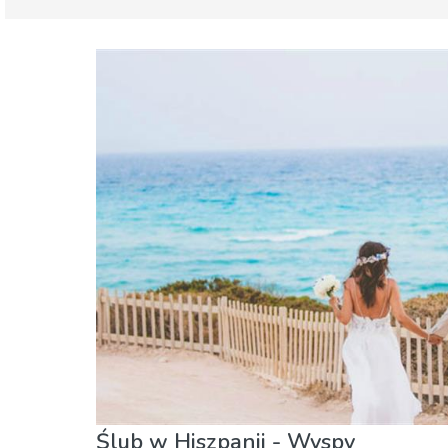
Baleary
Majorka
Dzieci i rodzina
Gdzie Najlepiej
Jedzenie &
Sport i przygoda
Zakupy
Ślub w Hiszpanii - Wyspy