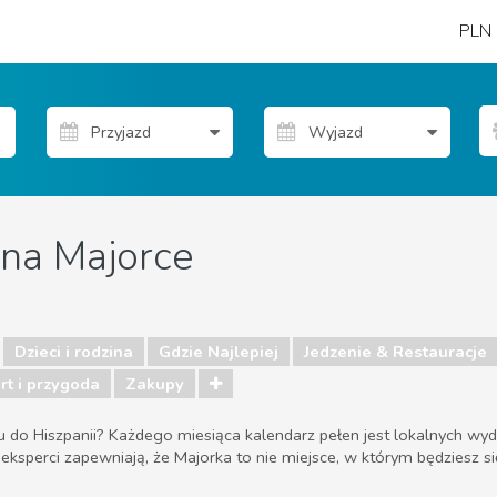
PLN
na Majorce
Dzieci i rodzina
Gdzie Najlepiej
Jedzenie & Restauracje
rt i przygoda
Zakupy
o Hiszpanii? Każdego miesiąca kalendarz pełen jest lokalnych wydarz
i eksperci zapewniają, że Majorka to nie miejsce, w którym będziesz si