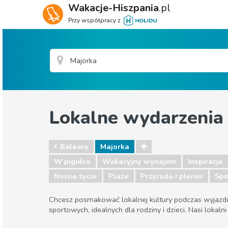
Wakacje-Hiszpania
.pl
Przy współpracy z
Lokalne wydarzenia
Baleary
Majorka
W pigułce
Wakacyjny wynajem
Inspiracje
Nocne życie
Plaże
Przyroda i plener
Spo
Chcesz posmakować lokalnej kultury podczas wyjazdu d
sportowych, idealnych dla rodziny i dzieci. Nasi lokaln