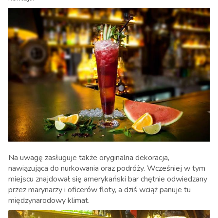
Na uwagę zasługuje także oryginalna dekoracja,
nawiązująca do nurkowania oraz podróży. Wcześniej w tym
miejscu znajdował się amerykański bar chętnie odwiedzany
przez marynarzy i oficerów floty, a dziś wciąż panuje tu
międzynarodowy klimat.