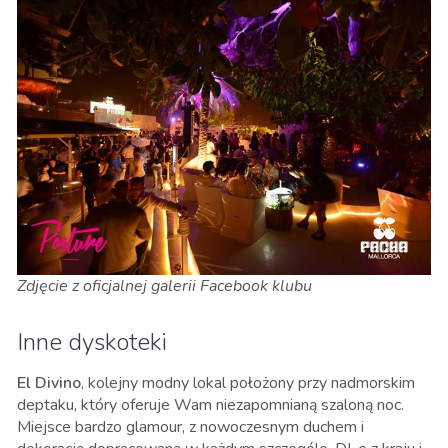
Zdjęcie z oficjalnej galerii Facebook klubu
Inne dyskoteki
El Divino
, kolejny modny lokal położony przy nadmorskim
deptaku, który oferuje Wam niezapomnianą szaloną noc.
Miejsce bardzo glamour, z nowoczesnym duchem i