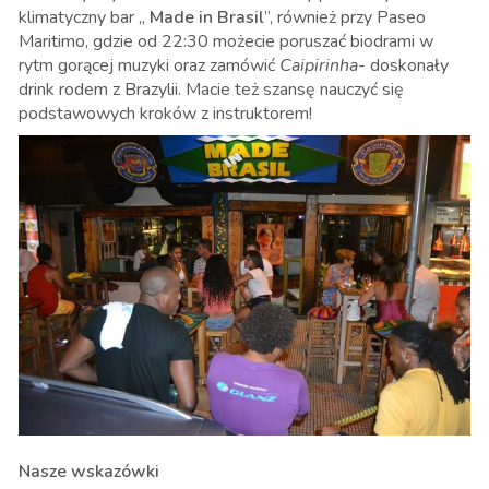
klimatyczny bar „
Made in Brasil
”, również przy Paseo
Maritimo, gdzie od 22:30 możecie poruszać biodrami w
rytm gorącej muzyki oraz zamówić
Caipirinha
- doskonały
drink rodem z Brazylii. Macie też szansę nauczyć się
podstawowych kroków z instruktorem!
Nasze wskazówki