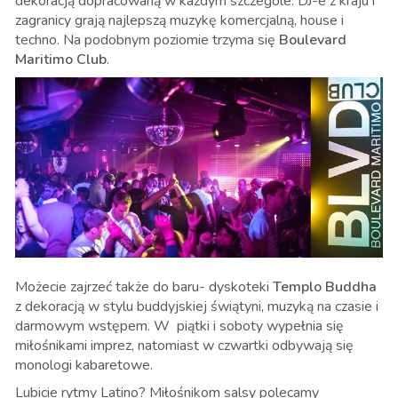
dekoracją dopracowaną w każdym szczególe. DJ-e z kraju i
zagranicy grają najlepszą muzykę komercjalną, house i
techno. Na podobnym poziomie trzyma się
Boulevard
Maritimo Club
.
Możecie zajrzeć także do
baru- dyskoteki
Templo Buddha
z dekoracją w stylu buddyjskiej świątyni, muzyką na czasie i
darmowym wstępem. W piątki i soboty wypełnia się
miłośnikami imprez, natomiast w czwartki odbywają się
monologi kabaretowe.
Lubicie rytmy Latino? Miłośnikom salsy polecamy