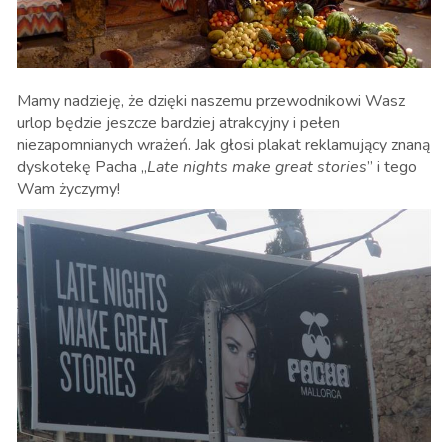
Mamy nadzieję, że dzięki naszemu przewodnikowi Wasz
urlop będzie jeszcze bardziej atrakcyjny i pełen
niezapomnianych wrażeń. Jak głosi plakat reklamujący znaną
dyskotekę Pacha „
Late nights make great stories
” i tego
Wam życzymy!