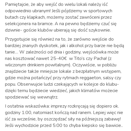
Pamiętajcie, że aby wejść do wielu lokali należy iść
odpowiednio ubranym! Jeśli pójdziemy w sportowych
butach czy klapkach, możemy zostać zawróceni przez
selekcjonera na bramce. A na pewno będziemy czuć się
dziwnie- goście klubów ubierają się dość szykownie.
Przygotujcie się również na to, że zarówno wejście do
bardziej znanych dyskotek, jak i alkohol przy barze nie będą
tanie… W zależności od dnia i godziny, wejściówka może
nas kosztować nawet 25-40€ w Tito’s czy Pacha! (z
wliczonym drinkiem powitalnym). Oczywiście, w pobliżu
znajdziecie także mniejsze lokale z bezpłatnym wstępem,
gdzie można potańczyć przy rytmach reggaeton, salsy czy
popu. Obserwujcie ludzi czekających w kolejce do klubu-
dzięki temu będziecie wiedzieć, jakich klimatów możecie
spodziewać się wewnątrz.
I ostatnia wskazówka: imprezy rozkręcają się dopiero ok.
godziny 1:00, natomiast kończą nad ranem. Lepiej więc nie
iść za wcześnie, by oszczędzać siły na późniejszą zabawę!
Jeśli wychodzicie przed 5:00 to chyba kiepsko się bawicie..