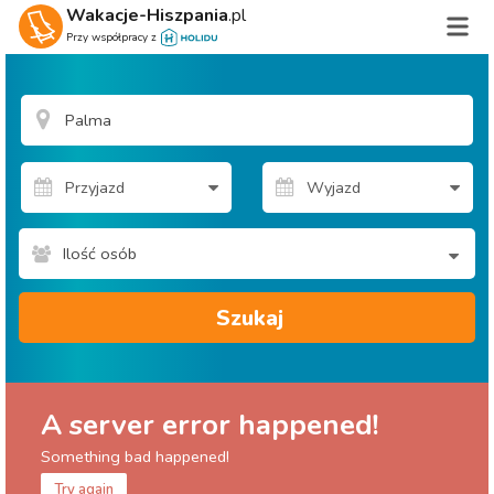
Wakacje-Hiszpania
.pl
Przy współpracy z
Ilość osób
Szukaj
A server error happened!
Something bad happened!
Try again