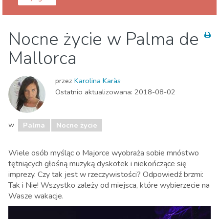
Majorka
Palma
Nocne życie w Palma de
Dzieci i rodzina
Jedzenie & Restauracje
Mallorca
Muzeum & Sztuka
Nocne życie
Przyroda i plener
przez
Karolina Karàs
Ostatnio aktualizowana:
2018-08-02
w
Palma
Nocne życie
Wiele osób myśląc o Majorce wyobraża sobie mnóstwo
tętniących głośną muzyką dyskotek i niekończące się
imprezy. Czy tak jest w rzeczywistości? Odpowiedź brzmi:
Tak i Nie! Wszystko zależy od miejsca, które wybierzecie na
Wasze wakacje.