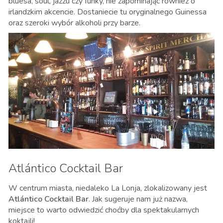
bluesa, soul, jazzu czy funky, nie zapominając również o
irlandzkim akcencie. Dostaniecie tu oryginalnego Guinessa
oraz szeroki wybór alkoholi przy barze.
Atlántico Cocktail Bar
W centrum miasta, niedaleko La Lonja, zlokalizowany jest
Atlántico Cocktail Bar
. Jak sugeruje nam już nazwa,
miejsce to warto odwiedzić choćby dla spektakularnych
koktajli!