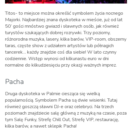
Titos- to miejsce można określić symbolem życia nocnego
Majorki. Najbardziej znana dyskoteka w mieście, już od lat
50’ gości mnóstwo gwiazd i sławnych osób, jak również
turystów szukających dobrej rozrywki. Trzy poziomy,
różnorodna muzyka, lasery, kilka barów, VIP-room, obszerny
taras, częste show z udziałem artystów lub półnagich
tancerek… każdy znajdzie coś dla siebie! W lato czynny
codziennie. Wstęp wynosi od kilkunastu euro w dni
normalne do kilkudziesięciu przy okazji ważnych imprez.
Pacha
Druga dyskoteka w Palmie ciesząca się wielką
popularnością. Symbolem Pacha są dwie wisienki. Tutaj
również goszczą sławni DJ-e oraz celebryci. Na trzech
poziomach znajdziecie salę główną z muzyką na czasie, poza
tym Salę Funky, Strefę Chill Out, Strefę VIP, restaurację,
kilka barów, a nawet sklepik Pacha!