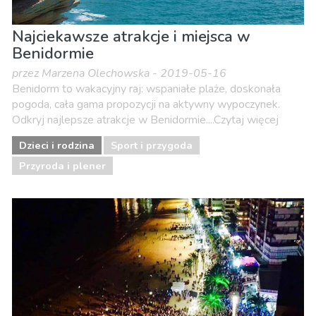
Najciekawsze atrakcje i miejsca w
Benidormie
przez Marzena Olechowska - 2019-05-16
Benidorm to wakacyjny raj: wspaniałe plaże, doskonała
pogoda, cała gama propozycji na aktywny wypoczynek.
Odkryj najlepsze atrakcje w Benidormie....Czytaj więcej
Dzieci i rodzina
Sport i przygoda
Przyroda i plener