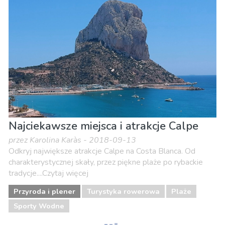
Najciekawsze miejsca i atrakcje Calpe
przez Karolina Karàs - 2018-09-13
Odkryj największe atrakcje Calpe na Costa Blanca. Od
charakterystycznej skały, przez piękne plaże po rybackie
tradycje....Czytaj więcej
Przyroda i plener
Turystyka rowerowa
Plaże
Sporty Wodne