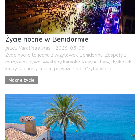
Życie nocne w Benidormie
przez Karolina Karàs - 2019-05-09
Życie nocne to jedna z wizytówek Benidormu. Zespoły z
muzyką na żywo, występy karaoke, kasyno, bary, dyskoteki i
kluby, kabarety, lokale przyjazne lgb...Czytaj więcej
Nocne życie