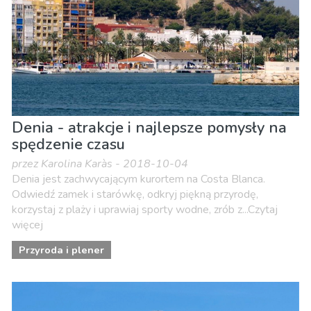
Denia - atrakcje i najlepsze pomysły na
spędzenie czasu
przez Karolina Karàs - 2018-10-04
Denia jest zachwycającym kurortem na Costa Blanca.
Odwiedź zamek i starówkę, odkryj piękną przyrodę,
korzystaj z plaży i uprawiaj sporty wodne, zrób z...Czytaj
więcej
Przyroda i plener