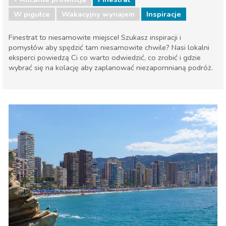
W pigułce
Wakacyjny wynajem
Inspiracje
Finestrat to niesamowite miejsce! Szukasz inspiracji i
pomysłów aby spędzić tam niesamowite chwile? Nasi lokalni
eksperci powiedzą Ci co warto odwiedzić, co zrobić i gdzie
wybrać się na kolację aby zaplanować niezapomnianą podróż.
Walencja region
Alicante prowincja
Dzieci i rodzina
Gdzie Najlepiej
Muzeum & Sztuka
Nocne życie
Plaże
Przyroda i plener
Sport i przygoda