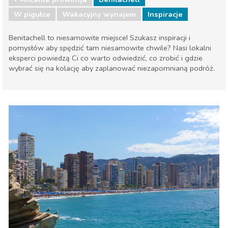
W pigułce
Wakacyjny wynajem
Inspiracje
Benitachell to niesamowite miejsce! Szukasz inspiracji i
pomysłów aby spędzić tam niesamowite chwile? Nasi lokalni
eksperci powiedzą Ci co warto odwiedzić, co zrobić i gdzie
wybrać się na kolację aby zaplanować niezapomnianą podróż.
Walencja region
Alicante prowincja
Dzieci i rodzina
Gdzie Najlepiej
Muzeum & Sztuka
Nocne życie
Plaże
Przyroda i plener
Sport i przygoda