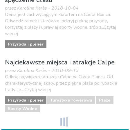
spędzenie czasu
przez Karolina Karàs - 2018-10-04
Denia jest zachwycającym kurortem na Costa Blanca.
Odwiedź zamek i starówkę, odkryj piękną przyrodę,
korzystaj z plaży i uprawiaj sporty wodne, zrób z...Czytaj
więcej
Przyroda i plener
Najciekawsze miejsca i atrakcje Calpe
przez Karolina Karàs - 2018-09-13
Odkryj największe atrakcje Calpe na Costa Blanca. Od
charakterystycznej skały, przez piękne plaże po rybackie
tradycje....Czytaj więcej
Przyroda i plener
Turystyka rowerowa
Plaże
Sporty Wodne