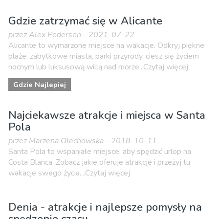
Gdzie zatrzymać się w Alicante
przez Alex Pedersen - 2021-07-22
Alicante to wymarzone miejsce na wakacje. Odkryj piękne
plaże, zabytkowe miasta, parki przyrody, ciesz się życiem
nocnym lub luksusową willą nad morze...Czytaj więcej
Gdzie Najlepiej
Najciekawsze atrakcje i miejsca w Santa
Pola
przez Marzena Olechowska - 2018-10-11
Santa Pola to wspaniałe miejsce, aby spędzić urlop na
Costa Blanca. Zobacz jakie oferuje atrakcje i przeżyj tu
wakacje swego życia....Czytaj więcej
Denia - atrakcje i najlepsze pomysły na