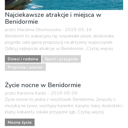
Najciekawsze atrakcje i miejsca w
Benidormie
przez Marzena Olechowska - 2019-05-16
Benidorm to wakacyjny raj: wspaniałe plaże, doskonała
pogoda, cała gama propozycji na aktywny wypoczynek.
Odkryj najlepsze atrakcje w Benidormie....Czytaj więcej
Dzieci i rodzina
Sport i przygoda
Przyroda i plener
Życie nocne w Benidormie
przez Karolina Karàs - 2019-05-09
Życie nocne to jedna z wizytówek Benidormu. Zespoły z
muzyką na żywo, występy karaoke, kasyno, bary, dyskoteki i
kluby, kabarety, lokale przyjazne lgb...Czytaj więcej
Nocne życie