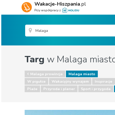
Wakacje-Hiszpania
.pl
Przy współpracy z
Targ
w Malaga miast
Malaga prowincja
Malaga miasto
W pigułce
Wakacyjny wynajem
Inspiracje
Plaże
Przyroda i plener
Sport i przygoda
Malaga prowincja
Malaga miasto