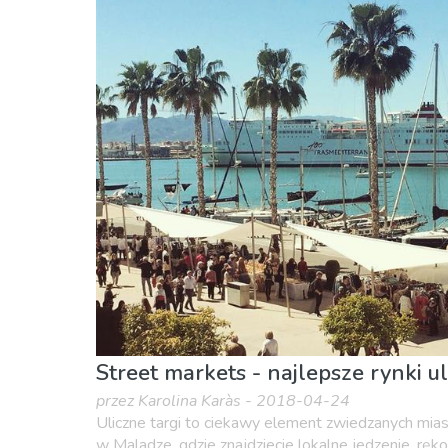
Dzieci i rodzina
Gdzie Najlepiej
Jedzenie &
Zakupy
Street markets - najlepsze rynki u
przez Karolina Karàs - 2018-04-24
Uliczne targi to ciekawy element zwiedzanych miast.
w Maladze, gdzie znajdziecie lokalne jedzenie, rękod