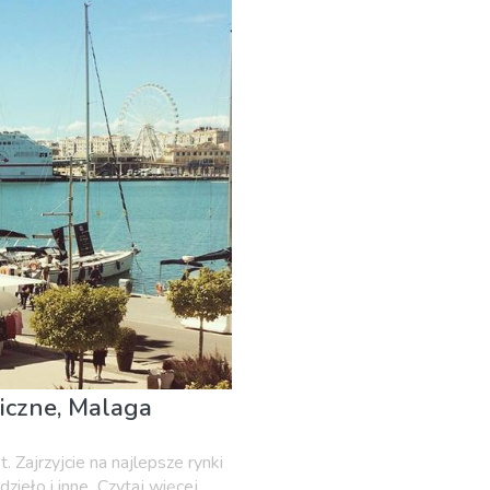
 Restauracje
Lokalne wydarzenia
Muzeum & Sztuka
Pla
liczne, Malaga
 Zajrzyjcie na najlepsze rynki
zieło i inne...Czytaj więcej