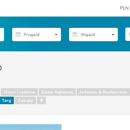
PLN
o
Dzieci i rodzina
Gdzie Najlepiej
Jedzenie & Restauracje
Targ
Zakupy