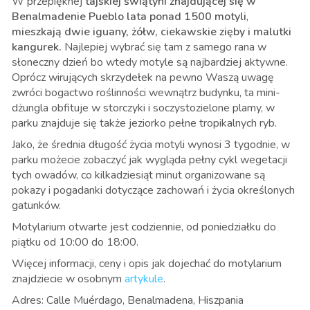
W przepięknej
tajskiej świątyni znajdującej się w
Benalmadenie Pueblo lata ponad 1500 motyli
,
mieszkają dwie iguany, żółw, ciekawskie zięby i malutki
kangurek.
Najlepiej wybrać się tam z samego rana w
słoneczny dzień bo wtedy motyle są najbardziej aktywne.
Oprócz wirujących skrzydełek na pewno Waszą uwagę
zwróci bogactwo roślinności wewnątrz budynku, ta mini-
dżungla obfituje w storczyki i soczystozielone plamy, w
parku znajduje się także jeziorko pełne tropikalnych ryb.
Jako, że średnia długość życia motyli wynosi 3 tygodnie, w
parku możecie zobaczyć jak wygląda pełny cykl wegetacji
tych owadów, co kilkadziesiąt minut organizowane są
pokazy i pogadanki dotyczące zachowań i życia określonych
gatunków.
Motylarium otwarte jest codziennie, od poniedziałku do
piątku od 10:00 do 18:00.
Więcej informacji, ceny i opis jak dojechać do motylarium
znajdziecie w osobnym
artykule
.
Adres: Calle Muérdago, Benalmadena, Hiszpania