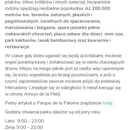
ptaków, żółwi, królików i innych zwierząt, hiszpańskie
rodziny spędzają niedzielne popołudnia.
Aż 200.000
metrów kw. terenów zielonych, płaskich i
pagórkowatych, świetnych do spacerowania,
marszowania i biegania, spore jeziorko pełne
ciekawskich stworzeń, place zabaw dla dzieci, mini-zoo,
park kaktusów, lasek bambusowy oraz kawiarnie i
restauracje.
W czasie gdy dzieci uganiać się będą za królikami, możecie
wypić poranną kawę i zrelaksować się w cieniu otaczających
drzew. Miejsc na mega-piknik jest aż nadto więc upewnijcie
się, że kosz wypełnicie po brzegi pysznościami, a jeśli o
czymś zapomnieliście zawsze możecie pójść do pobliskiej
Mercadony ( znajduje się w odległości 5 minut kierując się
w stronę Arroyo de la Miel).
Pełny artykuł o Parque de la Paloma znajdziecie
tutaj
.
Godziny otwarcia parku zależne są od pory roku.
Lato: 9:00 - 23:00
Zima: 9:00 - 22:00