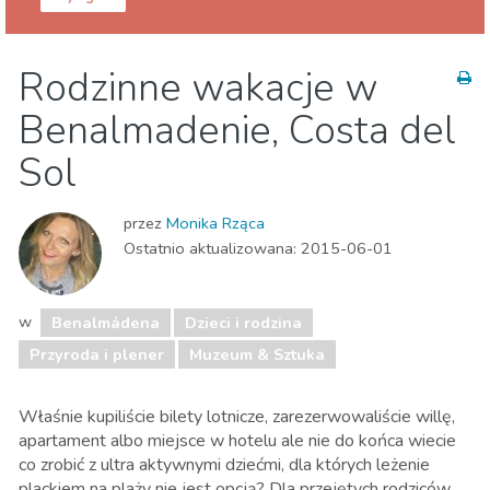
Malaga prowincja
Benalmádena
Rodzinne wakacje w
Dzieci i rodzina
Jedzenie & Restauracje
Benalmadenie, Costa del
Muzeum & Sztuka
Nocne życie
Plaże
Przyroda i plener
Sport i przygoda
Sol
przez
Monika Rząca
Ostatnio aktualizowana:
2015-06-01
w
Benalmádena
Dzieci i rodzina
Przyroda i plener
Muzeum & Sztuka
Właśnie kupiliście bilety lotnicze, zarezerwowaliście willę,
apartament albo miejsce w hotelu ale nie do końca wiecie
co zrobić z ultra aktywnymi dziećmi, dla których leżenie
plackiem na plaży nie jest opcją? Dla przejętych rodziców