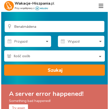
Wakacje-Hiszpania
.pl
Przy współpracy z
Ilość osób
Szukaj
A server error happened!
Something bad happened!
Try again