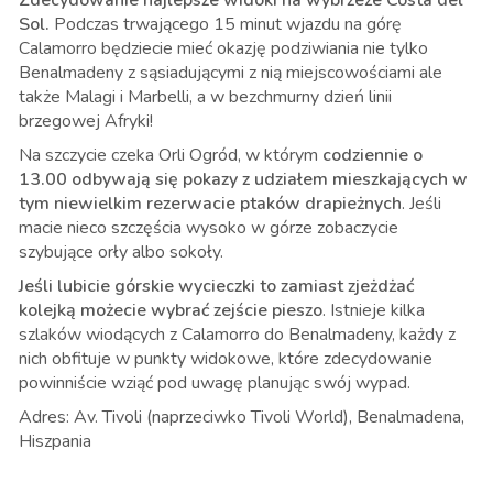
Sol.
Podczas trwającego 15 minut wjazdu na górę
Calamorro będziecie mieć okazję podziwiania nie tylko
Benalmadeny z sąsiadującymi z nią miejscowościami ale
także Malagi i Marbelli, a w bezchmurny dzień linii
brzegowej Afryki!
Na szczycie czeka Orli Ogród, w którym
codziennie o
13.00 odbywają się pokazy z udziałem mieszkających w
tym niewielkim rezerwacie ptaków drapieżnych
. Jeśli
macie nieco szczęścia wysoko w górze zobaczycie
szybujące orły albo sokoły.
Jeśli lubicie górskie wycieczki to zamiast zjeżdżać
kolejką możecie wybrać zejście pieszo
. Istnieje kilka
szlaków wiodących z Calamorro do Benalmadeny, każdy z
nich obfituje w punkty widokowe, które zdecydowanie
powinniście wziąć pod uwagę planując swój wypad.
Adres: Av. Tivoli (naprzeciwko Tivoli World), Benalmadena,
Hiszpania