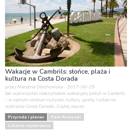
Wakacje w Cambrils: słońce, plaża i
kultura na Costa Dorada
przez Marzena Olechowska - 2017-06-29
Jak wykorzystać maksymalnie wakacyjny pobyt w Cambrils
- w samym centrum rozrywki, kultury, sportu i sztuki na
wybrzeżu Costa Dorada....Czytaj więcej
Przyroda i plener
Park Rozrywki
Lokalne wydarzenia