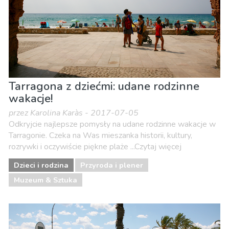
Tarragona z dziećmi: udane rodzinne
wakacje!
przez Karolina Karàs - 2017-07-05
Odkryjcie najlepsze pomysły na udane rodzinne wakacje w
Tarragonie. Czeka na Was mieszanka historii, kultury,
rozrywki i oczywiście piękne plaże ...Czytaj więcej
Dzieci i rodzina
Przyroda i plener
Muzeum & Sztuka