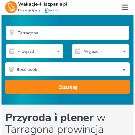
Wakacje-Hiszpania
.pl
Przy współpracy z
Ilość osób
Szukaj
Przyroda i plener
w
Tarragona prowincja