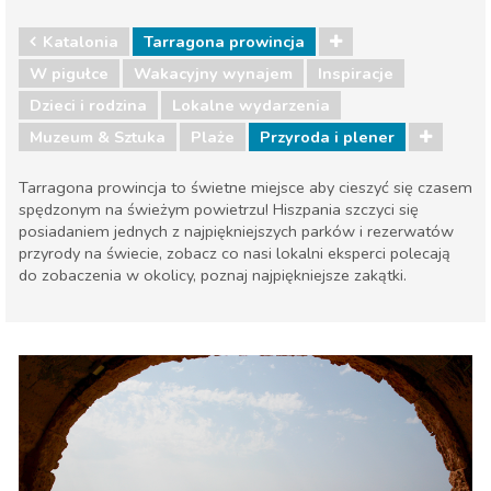
Katalonia
Tarragona prowincja
W pigułce
Wakacyjny wynajem
Inspiracje
Dzieci i rodzina
Lokalne wydarzenia
Muzeum & Sztuka
Plaże
Przyroda i plener
Tarragona prowincja to świetne miejsce aby cieszyć się czasem
spędzonym na świeżym powietrzu! Hiszpania szczyci się
posiadaniem jednych z najpiękniejszych parków i rezerwatów
przyrody na świecie, zobacz co nasi lokalni eksperci polecają
do zobaczenia w okolicy, poznaj najpiękniejsze zakątki.
Katalonia
Tarragona prowincja
Dzieci i rodzina
Lokalne wydarzenia
Muzeum & Sztuka
Plaże
Przyroda i plener