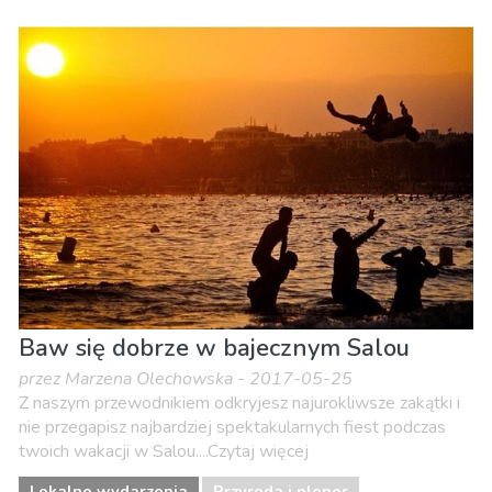
Baw się dobrze w bajecznym Salou
przez Marzena Olechowska - 2017-05-25
Z naszym przewodnikiem odkryjesz najurokliwsze zakątki i
nie przegapisz najbardziej spektakularnych fiest podczas
twoich wakacji w Salou....Czytaj więcej
Lokalne wydarzenia
Przyroda i plener