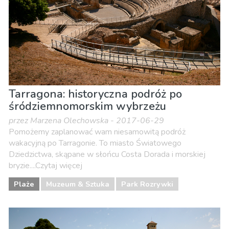
Tarragona: historyczna podróż po
śródziemnomorskim wybrzeżu
przez Marzena Olechowska - 2017-06-29
Pomożemy zaplanować wam niesamowitą podróż
wakacyjną po Tarragonie. To miasto Światowego
Dziedzictwa, skąpane w słońcu Costa Dorada i morskiej
bryzie....Czytaj więcej
Plaże
Muzeum & Sztuka
Park Rozrywki