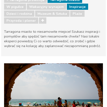
W pigułce
Wakacyjny wynajem
Inspiracje
Dzieci i rodzina
Muzeum & Sztuka
Plaże
Przyroda i plener
Tarragona miasto to niesamowite miejsce! Szukasz inspiracji i
pomysłów aby spędzić tam niesamowite chwile? Nasi lokalni
eksperci powiedzą Ci co warto odwiedzić, co zrobić i gdzie
wybrać się na kolację aby zaplanować niezapomnianą podróż.
Tarragona prowincja
Tarragona miasto
Dzieci i rodzina
Muzeum & Sztuka
Plaże
Przyroda i plener