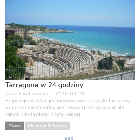
Tarragona w 24 godziny
przez Karolina Karàs - 2016-03-19
Proponujemy Wam jednodniową wycieczkę do Tarragony,
by poznać miasto oferujące ciekawą historię, wspaniałe
zabytki i złotą plażę!...Czytaj więcej
Plaże
Muzeum & Sztuka