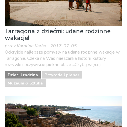
Tarragona z dziećmi: udane rodzinne
wakacje!
przez Karolina Karàs - 2017-07-05
Odkryjcie najlepsze pomysły na udane rodzinne wakacje w
Tarragonie. Czeka na Was mieszanka historii, kultury,
rozrywki i oczywiście piękne plaże ...Czytaj więcej
Dzieci i rodzina
Przyroda i plener
Muzeum & Sztuka