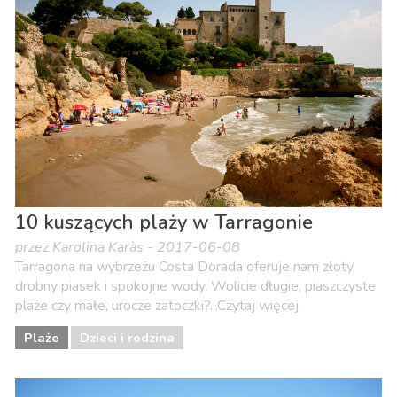
10 kuszących plaży w Tarragonie
przez Karolina Karàs - 2017-06-08
Tarragona na wybrzeżu Costa Dorada oferuje nam złoty,
drobny piasek i spokojne wody. Wolicie długie, piaszczyste
plaże czy małe, urocze zatoczki?...Czytaj więcej
Plaże
Dzieci i rodzina