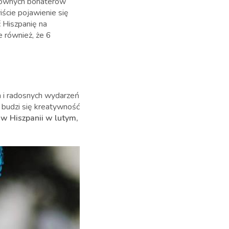
łównych bohaterów
ście pojawienie się
ć Hiszpanię na
e również, że 6
h i radosnych wydarzeń
 budzi się kreatywność
 w Hiszpanii w lutym,