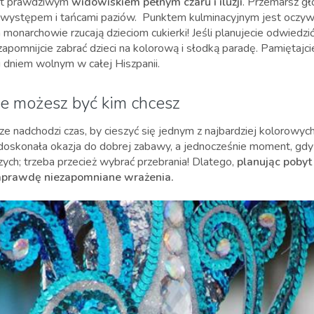
est prawdziwym
widowiskiem pełnym czaru i iluzji
. Przemarsz g
 występem i tańcami paziów. Punktem kulminacyjnym jest oczywi
h monarchowie rzucają dzieciom cukierki! Jeśli planujecie odwiedzi
 zapomnijcie zabrać dzieci na kolorową i słodką paradę. Pamiętajci
i dniem wolnym w całej Hiszpanii.
e możesz być kim chcesz
ze nadchodzi czas, by cieszyć się jednym z najbardziej kolorowyc
doskonała okazja do dobrej zabawy, a jednocześnie moment, gdy
ych; trzeba przecież wybrać przebrania! Dlatego,
planując pobyt
naprawdę niezapomniane wrażenia.