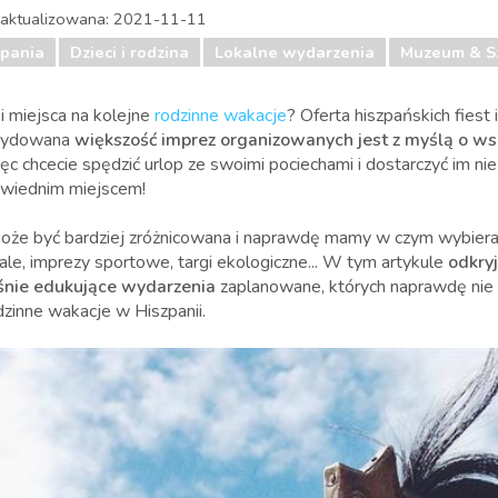
 aktualizowana:
2021-11-11
zpania
Dzieci i rodzina
Lokalne wydarzenia
Muzeum & S
 i miejsca na kolejne
rodzinne wakacje
? Oferta hiszpańskich fiest i
ecydowana
większość imprez organizowanych jest z myślą o ws
więc chcecie spędzić urlop ze swoimi pociechami i dostarczyć im 
owiednim miejscem!
 może być bardziej zróżnicowana i naprawdę mamy w czym wybiera
le, imprezy sportowe, targi ekologiczne... W tym artykule
odkryj
śnie edukujące wydarzenia
zaplanowane, których naprawdę nie m
dzinne wakacje w Hiszpanii.