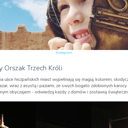
Instagram
y Orszak Trzech Króli
a ulice hiszpańskich miast wypełniają się magią, kolorem, słodycz
tazar, wraz z asystą i paziami, ze swych bogato zdobionych karocy 
alnym obyczajem - odwiedzą każdy z domów i zostawią świąteczn