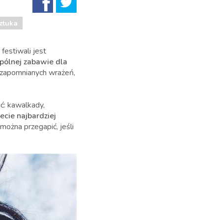
ztuka
 festiwali jest
pólnej zabawie dla
niezapomnianych wrażeń,
ć: kawalkady,
ecie najbardziej
ożna przegapić, jeśli