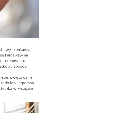
abawy i konkursy,
 są karnawały na
ainteresowaniu
jątkowy sposób.
wiecie, świętowanie
 radością i ogromną
steczka w Hiszpanii