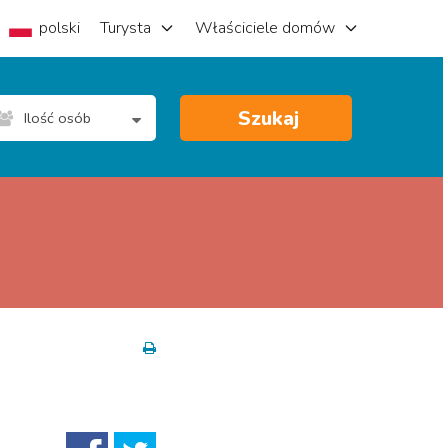
polski
Turysta
Właściciele domów
Szukaj
Ilość osób
ne życie
Plaże
Przyroda i plener