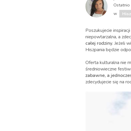
Ostatnio
w
His
Poszukujecie inspiracji
niepowtarzalna, a zd
całej rodziny
. Jeżeli 
Hiszpania będzie odp
Oferta kulturalna nie
średniowieczne festiwa
zabawne, a jednocze
zdecydujecie się na ro