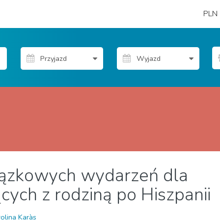
PLN
ązkowych wydarzeń dla
 Restauracje
Lokalne wydarzenia
Muzeum & Sztuka
Noc
cych z rodziną po Hiszpanii
olina Karàs