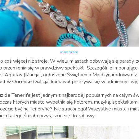
Instagram
o coś więcej niż stroje. W wielu miastach odbywają się parady, z
to przemienia się w prawdziwy spektakl. Szczególnie imponujące
e
i
Aguilas
(Murcja), ogłoszone Świętami o Międzynarodowym Z
ast w
Ourense
(Galicja) karnawał przeżywa się w odmienny i wy
z de Tenerife
jest jednym z najbardziej popularnych na całym ś
odczas których miasto wypełnia się kolorem, muzyką, spektaklami,
ożecie być na Teneryfie? Nic straconego! Wszystkie miasta i mia
e, dlatego śmiało przyłączcie się do zabawy.