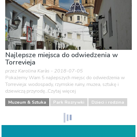
Najlepsze miejsca do odwiedzenia w
Torrevieja
przez Karolina Karàs - 2018-07-05
Pokażemy Wam 5 najlepszych miejsc do odwiedzenia w
Torrevieja: wodospady, rzymskie ruiny, muzea, sztukę i
dziewiczą przyrodę...Czytaj więcej
Muzeum & Sztuka
Park Rozrywki
Dzieci i rodzina