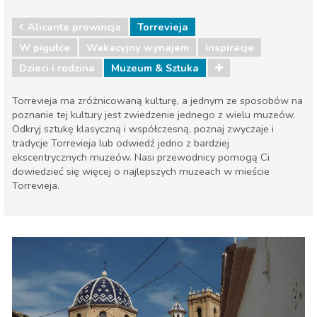
Alicante prowincja
Torrevieja
W pigułce
Wakacyjny wynajem
Inspiracje
Dzieci i rodzina
Muzeum & Sztuka
Torrevieja ma zróżnicowaną kulturę, a jednym ze sposobów na
poznanie tej kultury jest zwiedzenie jednego z wielu muzeów.
Odkryj sztukę klasyczną i współczesną, poznaj zwyczaje i
tradycje Torrevieja lub odwiedź jedno z bardziej
ekscentrycznych muzeów. Nasi przewodnicy pomogą Ci
dowiedzieć się więcej o najlepszych muzeach w mieście
Torrevieja.
Alicante prowincja
Torrevieja
Dzieci i rodzina
Muzeum & Sztuka