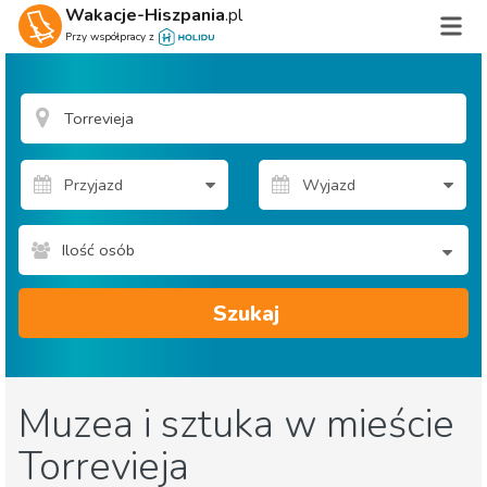
Wakacje-Hiszpania
.pl
Przy współpracy z
Ilość osób
Szukaj
Muzea i sztuka w mieście
Torrevieja