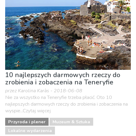
Lokalne wydarzenia
Muzeum & Sztuka
Nocne życie
Plaże
Przyroda i plener
Sport i przygoda
10 najlepszych darmowych rzeczy do
zrobienia i zobaczenia na Teneryfie
przez Karolina Karàs - 2018-06-08
Nie za wszystko na Teneryfie trzeba płacić. Oto 10
najlepszych darmowych rzeczy do zrobienia i zobaczenia na
wyspie...Czytaj więcej
Przyroda i plener
Muzeum & Sztuka
Lokalne wydarzenia