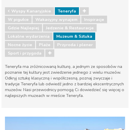
Wyspy Kanaryjskie
Teneryfa
W pigułce
Wakacyjny wynajem
Inspiracje
Gdzie Najlepiej
Jedzenie & Restauracje
Lokalne wydarzenia
Muzeum & Sztuka
Nocne życie
Plaże
Przyroda i plener
Sport i przygoda
Teneryfa ma zróżnicowaną kulturę, a jednym ze sposobów na
poznanie tej kultury jest zwiedzenie jednego z wielu muzeów.
Odkryj sztukę klasyczną i współczesną, poznaj zwyczaje i
tradycje Teneryfa lub odwiedź jedno z bardziej ekscentrycznych
muzeów. Nasi przewodnicy pomogą Ci dowiedzieć się więcej o
najlepszych muzeach w mieście Teneryfa.
Wyspy Kanaryjskie
Teneryfa
Gdzie Najlepiej
Jedzenie & Restauracje