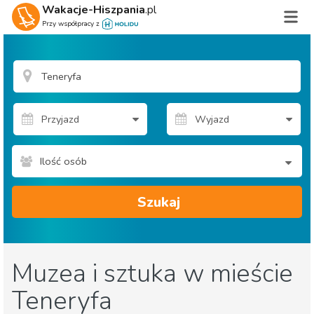
Wakacje-Hiszpania
.pl
Przy współpracy z
Ilość osób
Szukaj
Muzea i sztuka w mieście
Teneryfa