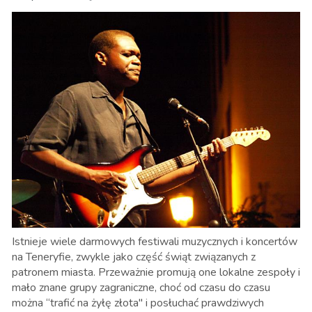
Istnieje wiele darmowych festiwali muzycznych i koncertów
na Teneryfie, zwykle jako część świąt związanych z
patronem miasta. Przeważnie promują one lokalne zespoły i
mało znane grupy zagraniczne, choć od czasu do czasu
można “trafić na żyłę złota" i posłuchać prawdziwych