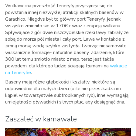
Wulkaniczna przeszłość Teneryfy przyczyniła się do
powstania innej niezwykłej atrakcji: skalnych basenów w
Garachico. Niegdyś był to główny port Teneryfy, jednak
wszysko zmieniło sie w 1706 r wraz z erupcją wulkanu.
Spływajace z gór dwie niszczycielskie rzeki lawy zabrały ze
sobą do morza pól miasta i cały port. Lawa w kontakcie z
zimną morsą wodą szybko zastygła, tworząc niesamowite
wulkaniczne formacje- naturalne baseny. Zdarzenie, które
300 lat temu zmiotło miasto z map, teraz jest także
powodem, dla którego ludzie ściągają tłumami na
wakacje
na Teneryfie
.
Baseny mają różne głębokości i kształty; niektóre są
odpowiednie dla małych dzieci (o ile nie przeszkadza im
kąpiel w towarzystwie subtropikanych ryb), inne wymagają
umiejętności pływackich i silnych płuc, aby dosięgnąć dna
.
Zaszaleć w karnawale