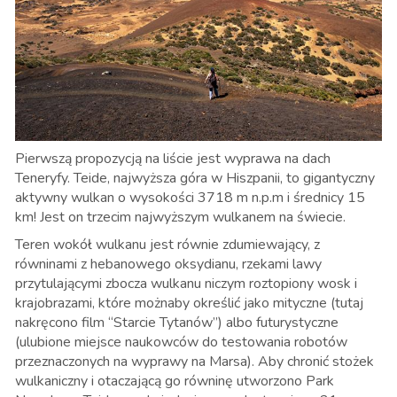
Pierwszą propozycją na liście jest wyprawa na dach
Teneryfy. Teide, najwyższa góra w Hiszpanii, to gigantyczny
aktywny wulkan o wysokości 3718 m n.p.m i średnicy 15
km! Jest on trzecim najwyższym wulkanem na świecie
.
Teren wokół wulkanu jest równie zdumiewający, z
równinami z hebanowego oksydianu, rzekami lawy
przytulającymi zbocza wulkanu niczym roztopiony wosk i
krajobrazami, które możnaby określić jako mityczne (tutaj
nakręcono film “Starcie Tytanów”) albo futurystyczne
(ulubione miejsce naukowców do testowania robotów
przeznaczonych na wyprawy na Marsa). Aby chronić stożek
wulkaniczny i otaczającą go równinę utworzono Park