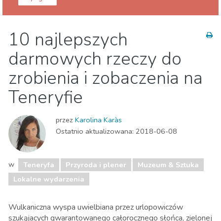
Wyspy Kanaryjskie
Teneryfa
10 najlepszych
Gdzie Najlepiej
Jedzenie & Restauracje
darmowych rzeczy do
Lokalne wydarzenia
Muzeum & Sztuka
Nocne życie
Plaże
Przyroda i plener
zrobienia i zobaczenia na
Sport i przygoda
Teneryfie
przez
Karolina Karàs
Ostatnio aktualizowana:
2018-06-08
w
Teneryfa
Przyroda i plener
Muzeum & Sztuka
Lokalne wydarzenia
Wulkaniczna wyspa uwielbiana przez urlopowiczów
szukąjacych gwarantowanego całorocznego słońca, zielonej