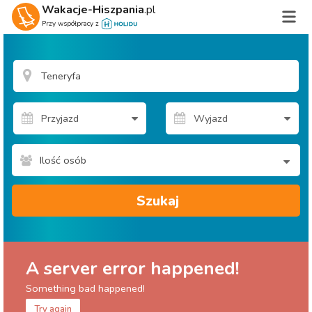
Wakacje-Hiszpania
.pl
Przy współpracy z
Ilość osób
Szukaj
A server error happened!
Something bad happened!
Try again