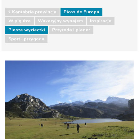
Kantabria prowincja
Picos de Europa
W pigułce
Wakacyjny wynajem
Inspiracje
Piesze wycieczki
Przyroda i plener
Sport i przygoda
Kantabria prowincja
Picos de Europa
Przyroda i plener
Sport i przygoda