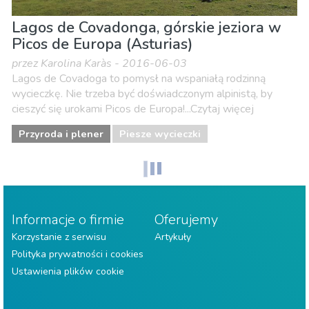
Lagos de Covadonga, górskie jeziora w
Picos de Europa (Asturias)
przez Karolina Karàs - 2016-06-03
Lagos de Covadoga to pomysł na wspaniałą rodzinną
wycieczkę. Nie trzeba być doświadczonym alpinistą, by
cieszyć się urokami Picos de Europa!...Czytaj więcej
Przyroda i plener
Piesze wycieczki
Informacje o firmie
Oferujemy
Korzystanie z serwisu
Artykuły
Polityka prywatności i cookies
Ustawienia plików cookie