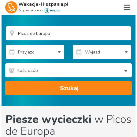
Wakacje-Hiszpania
.pl
Przy współpracy z
Ilość osób
Szukaj
Piesze wycieczki
w Picos
de Europa