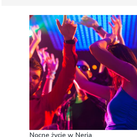
Malaga prowincja
Nerja
Jedzenie & Restauracje
Muzeum & Sztuka
Nocne życie w Nerja