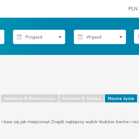
PLN
Jedzenie & Restauracje
Muzeum & Sztuka
Nocne życie
i baw się jak miejscowy! Znajdź najlepszy wybór klubów, barów i restau