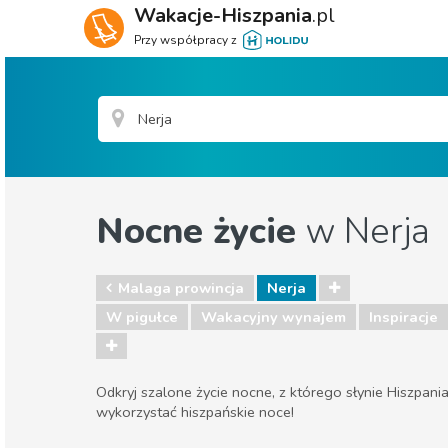
Wakacje-Hiszpania
.pl
Przy współpracy z
Nocne życie
w Nerja
Malaga prowincja
Nerja
W pigułce
Wakacyjny wynajem
Inspiracje
Odkryj szalone życie nocne, z którego słynie Hiszpania 
wykorzystać hiszpańskie noce!