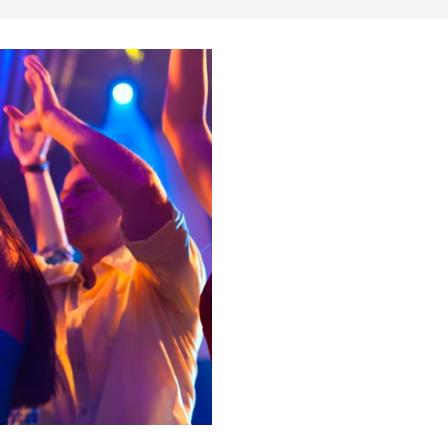
Nocne życie
Plaże
Przyroda i plener
Sport i przygoda