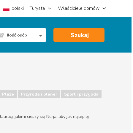
polski
Turysta
Właściciele domów
Szukaj
Ilość osób
Plaże
Przyroda i plener
Sport i przygoda
racji jakimi cieszy się Nerja, aby jak najlepiej