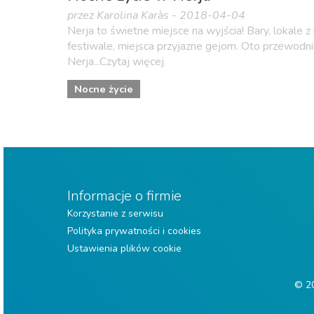
przez Karolina Karàs - 2018-04-04
Nerja to świetne miejsce na wyjścia! Bary, lokale z
festiwale, miejsca przyjazne gejom. Oto przewodn
Nerja...Czytaj więcej
Nocne życie
Informacje o firmie
Korzystanie z serwisu
Polityka prywatności i cookies
Ustawienia plików cookie
© 20