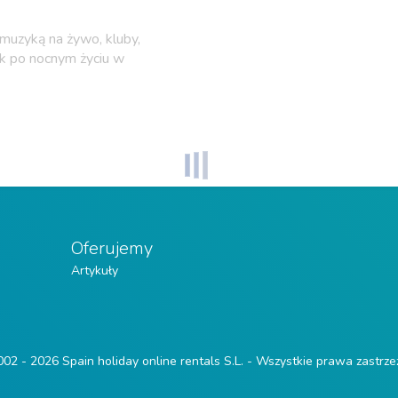
 muzyką na żywo, kluby,
ik po nocnym życiu w
Oferujemy
Artykuły
02 - 2026 Spain holiday online rentals S.L. - Wszystkie prawa zastrz