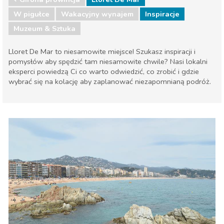
W pigułce
Wakacyjny wynajem
Inspiracje
Muzeum & Sztuka
Lloret De Mar to niesamowite miejsce! Szukasz inspiracji i
pomysłów aby spędzić tam niesamowite chwile? Nasi lokalni
eksperci powiedzą Ci co warto odwiedzić, co zrobić i gdzie
wybrać się na kolację aby zaplanować niezapomnianą podróż.
Girona prowincja
Lloret De Mar
Muzeum & Sztuka