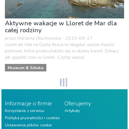
Aktywne wakacje w Lloret de Mar dla
całej rodziny
przez Marzena Olechowska - 2015-09-17
Lloret de Mar na Costa Brava to niegdyś ważne miasto
portowe, które przekształciło się w słynny kurort. Zobacz
jak spędzić czas w Lloret....Czytaj więcej
Muzeum & Sztuka
Informacje o firmie
Oferujemy
Korzystanie z serwisu
Artykuły
Polityka prywatności i cookies
Ustawienia plików cookie