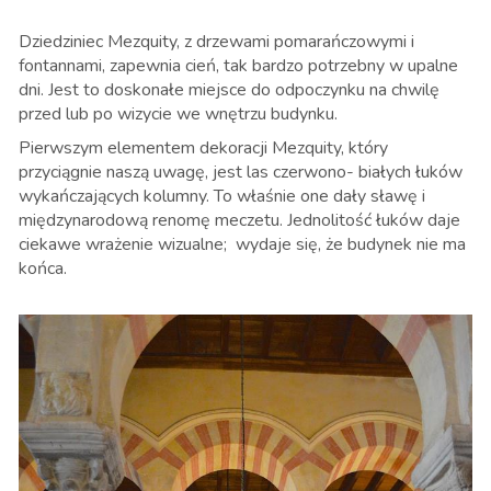
Dziedziniec Mezquity, z drzewami pomarańczowymi i
fontannami, zapewnia cień, tak bardzo potrzebny w upalne
dni. Jest to doskonałe miejsce do odpoczynku na chwilę
przed lub po wizycie we wnętrzu budynku.
Pierwszym elementem dekoracji Mezquity, który
przyciągnie naszą uwagę, jest las czerwono- białych łuków
wykańczających kolumny. To właśnie one dały sławę i
międzynarodową renomę meczetu. Jednolitość łuków daje
ciekawe wrażenie wizualne; wydaje się, że budynek nie ma
końca.