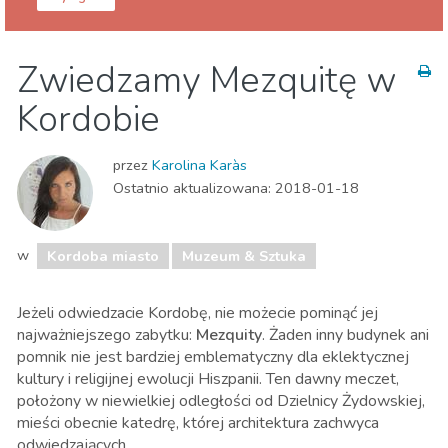
Kordoba prowincja
Kordoba miasto
Zwiedzamy Mezquitę w
Lokalne wydarzenia
Muzeum & Sztuka
Kordobie
Przyroda i plener
przez
Karolina Karàs
Ostatnio aktualizowana:
2018-01-18
w
Kordoba miasto
Muzeum & Sztuka
Jeżeli odwiedzacie Kordobę, nie możecie pominąć jej
najważniejszego zabytku:
Mezquity
. Żaden inny budynek ani
pomnik nie jest bardziej emblematyczny dla eklektycznej
kultury i religijnej ewolucji Hiszpanii. Ten dawny meczet,
położony w niewielkiej odległości od Dzielnicy Żydowskiej,
mieści obecnie katedrę, której architektura zachwyca
odwiedzających.