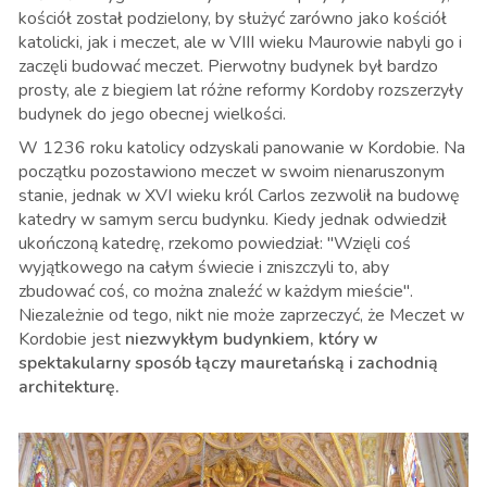
kościół został podzielony, by służyć zarówno jako kościół
katolicki, jak i meczet, ale w VIII wieku Maurowie nabyli go i
zaczęli budować meczet. Pierwotny budynek był bardzo
prosty, ale z biegiem lat różne reformy Kordoby rozszerzyły
budynek do jego obecnej wielkości.
W 1236 roku katolicy odzyskali panowanie w Kordobie. Na
początku pozostawiono meczet w swoim nienaruszonym
stanie, jednak w XVI wieku król Carlos zezwolił na budowę
katedry w samym sercu budynku. Kiedy jednak odwiedził
ukończoną katedrę, rzekomo powiedział: "Wzięli coś
wyjątkowego na całym świecie i zniszczyli to, aby
zbudować coś, co można znaleźć w każdym mieście".
Niezależnie od tego, nikt nie może zaprzeczyć, że Meczet w
Kordobie jest
niezwykłym budynkiem, który w
spektakularny sposób łączy mauretańską i zachodnią
architekturę.