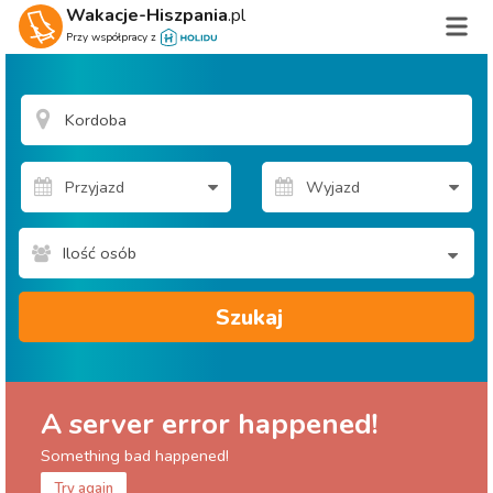
Wakacje-Hiszpania
.pl
Przy współpracy z
Ilość osób
Szukaj
A server error happened!
Something bad happened!
Try again