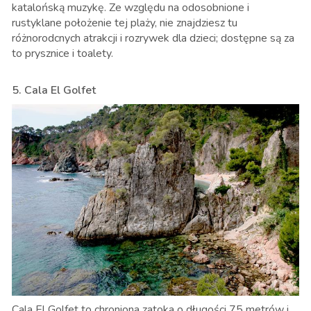
katalońską muzykę. Ze względu na odosobnione i
rustyklane położenie tej plaży, nie znajdziesz tu
różnorodcnych atrakcji i rozrywek dla dzieci; dostępne są za
to prysznice i toalety.
5. Cala El Golfet
Cala El Golfet to chroniona zatoka o długości 75 metrów i