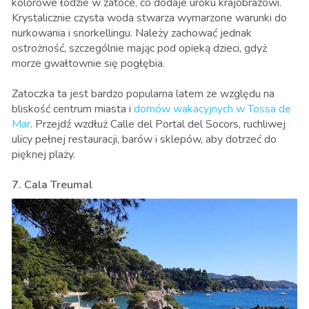
kolorowe łodzie w zatoce, co dodaje uroku krajobrazowi.
Krystalicznie czysta woda stwarza wymarzone warunki do
nurkowania i snorkellingu. Należy zachować jednak
ostrożność, szczególnie mając pod opieką dzieci, gdyż
morze gwałtownie się pogłębia.
Zatoczka ta jest bardzo popularna latem ze względu na
bliskość centrum miasta i
domów wakacyjnych w Tossa de
Mar
. Przejdź wzdłuż Calle del Portal del Socors, ruchliwej
ulicy pełnej restauracji, barów i sklepów, aby dotrzeć do
pięknej plaży.
7. Cala Treumal