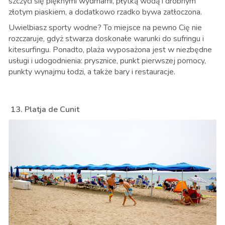
szczyci się pięknymi wydmami, płytką wodą i drobnym
złotym piaskiem, a dodatkowo rzadko bywa zatłoczona.
Uwielbiasz sporty wodne? To miejsce na pewno Cię nie
rozczaruje, gdyż stwarza doskonałe warunki do sufringu i
kitesurfingu. Ponadto, plaża wyposażona jest w niezbędne
usługi i udogodnienia: prysznice, punkt pierwszej pomocy,
punkty wynajmu łodzi, a także bary i restauracje.
13. Platja de Cunit