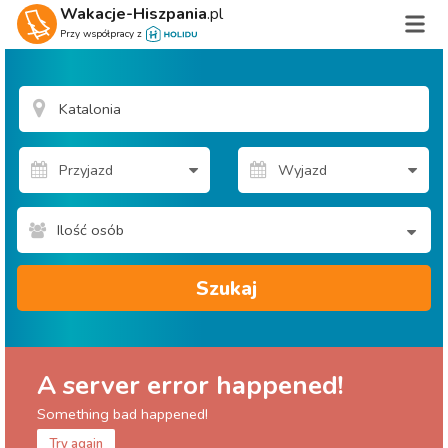
Wakacje-Hiszpania
.pl
Przy współpracy z
Ilość osób
Szukaj
A server error happened!
Something bad happened!
Try again