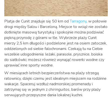
Platja de Cunit znajduje się 50 km od
Tarragony
, w połowie
drogi między Salou i Barceloną. Miejsce to wciąż nie zostało
dotknięte masową turystyką i spokojnie można podziwiać
piękną przyrodę z górami w tle. Wybrzeże plaży Cunit
mierzy 2,5 km długości i podzielone jest na osiem zatoczek,
oddzielonych od siebie falochronami. Czekają tu na Ciebie
wszelkie udogodnienia: leżaki, parasole, prysznice, boiska
do siatkówki; możesz również wynająć rowerki wodne czy
uprawiać inne sporty wodne.
W miesiącach letnich bezpieczeństwa na plaży strzegą
ratownicy, dzięki czemu jest idealnym miejscem na rodzinne
wakacje. Spaceruj wzdłuż nadmorskiej promenady i
zatrzymaj się w jednym z
chiringuitos
, barów przy plaży
serwujących przepyszne dania lokalnej kuchni.