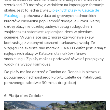
szerokości 20 metrów, z widokiem na imponujące formacje
skalne. Jest to jedna z wielu
pięknych plaży w Calella de
Palafrugell
, położona z dala od głównych nadmorskich
kurortów. Niewielka popularność dodaje jej uroku. Na tej
dzikiej plaży nie oczekuj żadnych usług i udogodnień,
znajdziesz tu natomiast zapierające dech w piersiach
scenerie. Wyłaniające się z morza czerwonawe skały
kontrastują z zielonymi sosnami i turkusową wodą. Ze
względu na skaliste dno morskie, Cala El Golfet jest jedną z
najlepszych plaży w Katalonii dla nurków i fanów
snorkellingu. Z plaży możesz podziwiać również przepiękny
widok na wyspy Formigues.
Do plaży można dotrzeć z Camino de Ronda lub pieszo z
popularnego nadmorskiego kurortu Calella de Palafrugell,
położonego zaledwie 30 minut drogi dalej.
6. Platja d'es Codolar