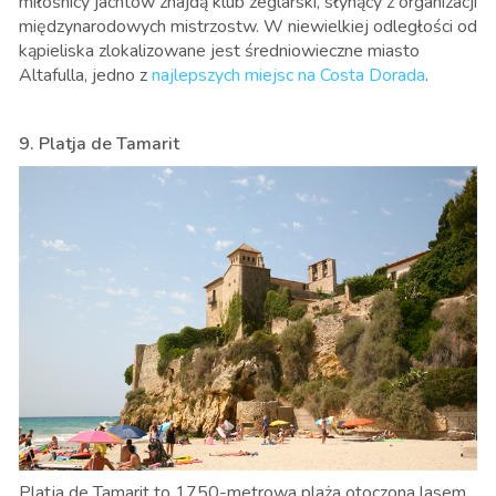
miłośnicy jachtów znajdą klub żeglarski, słynący z organizacji
międzynarodowych mistrzostw. W niewielkiej odległości od
kąpieliska zlokalizowane jest średniowieczne miasto
Altafulla, jedno z
najlepszych miejsc na Costa Dorada
.
9. Platja de Tamarit
Platja de Tamarit to 1750-metrowa plaża otoczona lasem