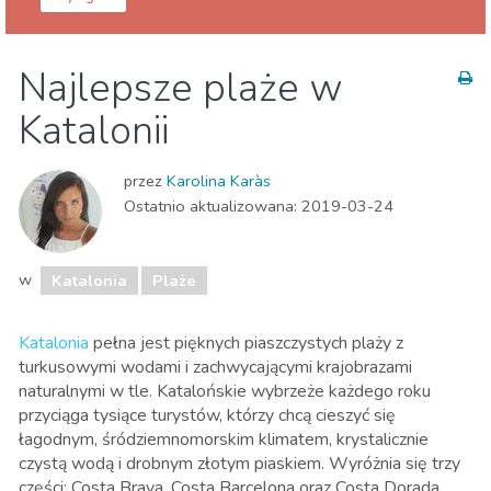
Hiszpania
Katalonia
Najlepsze plaże w
Dzieci i rodzina
Gdzie Najlepiej
Katalonii
Jedzenie & Restauracje
Lokalne wydarzenia
Muzeum & Sztuka
Plaże
Przyroda i plener
przez
Karolina Karàs
Sport i przygoda
Ostatnio aktualizowana:
2019-03-24
w
Katalonia
Plaże
Katalonia
pełna jest pięknych piaszczystych plaży z
turkusowymi wodami i zachwycającymi krajobrazami
naturalnymi w tle. Katalońskie wybrzeże każdego roku
przyciąga tysiące turystów, którzy chcą cieszyć się
łagodnym, śródziemnomorskim klimatem, krystalicznie
czystą wodą i drobnym złotym piaskiem. Wyróżnia się trzy
części: Costa Brava, Costa Barcelona oraz Costa Dorada.