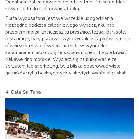
Oddalona jest zaledwie 5 km od centrum Tossa de Mar i
łatwo się tu dostać, również łódką.
Plaża wyposażona jest we wszelkie udogodnienia
niezbędne podczas całodniowego wypoczynku nad
brzegiem morza; znajdziesz tu prysznice, leżaki, parasole,
restauracje, bary plażowe, wypożyczalnię kajaków. Istnieje
również możliwość wzięcia udziału w wycieczke
katamaranem lub łodzią ze szklanym dnem, by podziwiać
ciekawe dno morskie. Wybierz się na nurkowanie ze
sprzętem lub snorkelling, by z bliska obserować wiele
gatunków ryb i bezkręgowców ukrytych wśród alg i skał.
4. Cala Sa Tuna