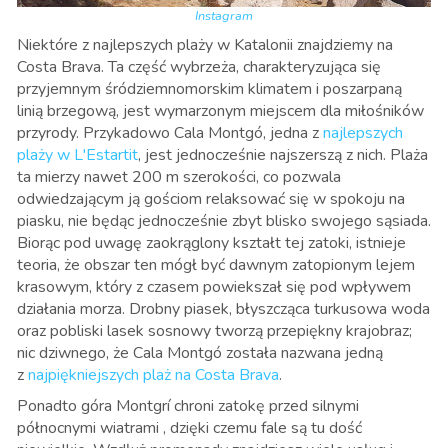
Instagram
Niektóre z najlepszych plaży w Katalonii znajdziemy na
Costa Brava. Ta część wybrzeża, charakteryzująca się
przyjemnym śródziemnomorskim klimatem i poszarpaną
linią brzegową, jest wymarzonym miejscem dla miłośników
przyrody. Przykadowo Cala Montgó, jedna z
najlepszych
plaży w L'Estartit
, jest jednocześnie najszerszą z nich. Plaża
ta mierzy nawet 200 m szerokości, co pozwala
odwiedzającym ją gościom relaksować się w spokoju na
piasku, nie będąc jednocześnie zbyt blisko swojego sąsiada.
Biorąc pod uwagę zaokrąglony kształt tej zatoki, istnieje
teoria, że obszar ten mógł być dawnym zatopionym lejem
krasowym, który z czasem powiekszał się pod wpływem
działania morza. Drobny piasek, błyszcząca turkusowa woda
oraz pobliski lasek sosnowy tworzą przepiękny krajobraz;
nic dziwnego, że Cala Montgó została nazwana jedną
z
najpiękniejszych plaż na Costa Brava
.
Ponadto góra Montgrí chroni zatokę przed silnymi
północnymi wiatrami , dzięki czemu fale są tu dość