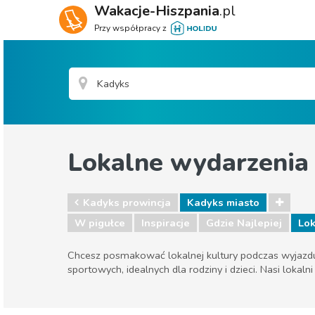
Wakacje-Hiszpania
.pl
Przy współpracy z
Lokalne wydarzenia
Kadyks prowincja
Kadyks miasto
W pigułce
Inspiracje
Gdzie Najlepiej
Lok
Chcesz posmakować lokalnej kultury podczas wyjazdu d
sportowych, idealnych dla rodziny i dzieci. Nasi lokal