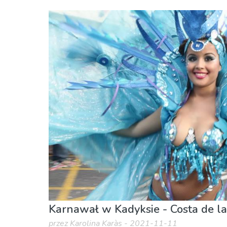
Kadyks prowincja
Kadyks miasto
Gdzie Najlepiej
Lokalne wydarzenia
Karnawał w Kadyksie - Costa de la
przez Karolina Karàs - 2021-11-11