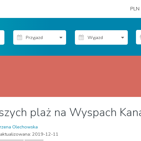
PLN
szych plaż na Wyspach Kana
aże
Przyroda i plener
rzena Olechowska
 aktualizowana:
2019-12-11