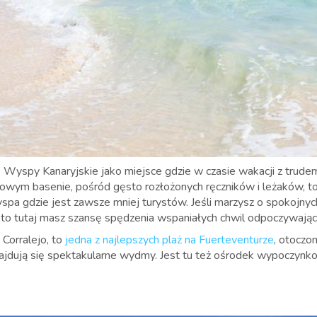
e Wyspy Kanaryjskie jako miejsce gdzie w czasie wakacji z trude
lowym basenie, pośród gęsto rozłożonych ręczników i leżaków, to 
spa gdzie jest zawsze mniej turystów. Jeśli marzysz o spokojny
, to tutaj masz szansę spędzenia wspaniałych chwil odpoczywając 
Corralejo, to
jedna z najlepszych plaż na Fuerteventurze
, otoczo
najdują się spektakularne wydmy. Jest tu też ośrodek wypoczynk