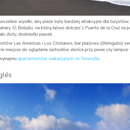
wszelkie wysiłki, aby plaże były bardziej atrakcyjne dla turystów.
ahary.
El Bollullo, na którą łatwo dotrzeć z Puerto de la Cruz na
ki złoty, drobniutki piasek.
ortów Las Americas i Los Cristianos, bar plażowy (
chiringuito) s
ne miejsce do oglądania zachodów słońca przy piwie czy lampce
 wynajmu
apartamentów wakacyjnych na Teneryfie
.
glés