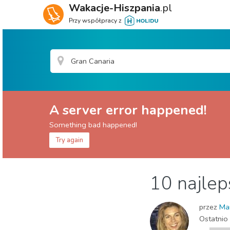
Wakacje-Hiszpania
.pl
Przy współpracy z
A server error happened!
Something bad happened!
Try again
Wyspy Kanaryjskie
Gran Canaria
10 najlep
Gdzie Najlepiej
Jedzenie & Restauracje
Pl
przez
Ma
Ostatnio