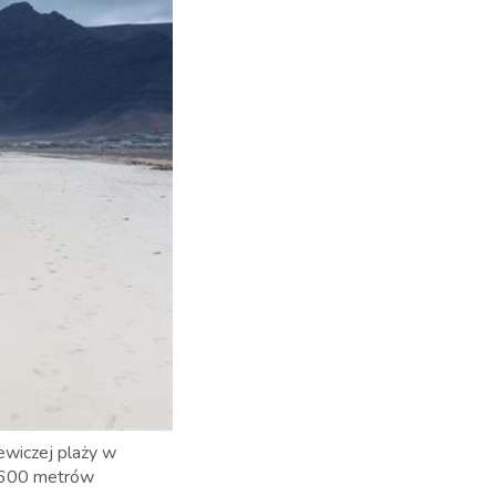
ewiczej plaży w
j 600 metrów