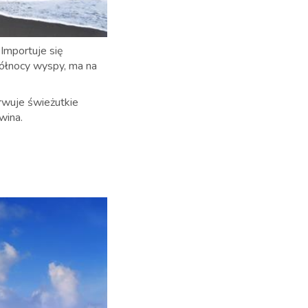
 Importuje się
 północy wyspy, ma na
erwuje świeżutkie
 wina.