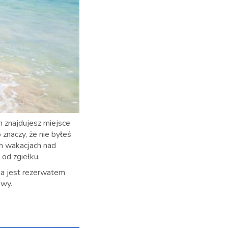
m znajdujesz miejsce
znaczy, że nie byłeś
ch wakacjach nad
od zgiełku.
na jest rezerwatem
owy.