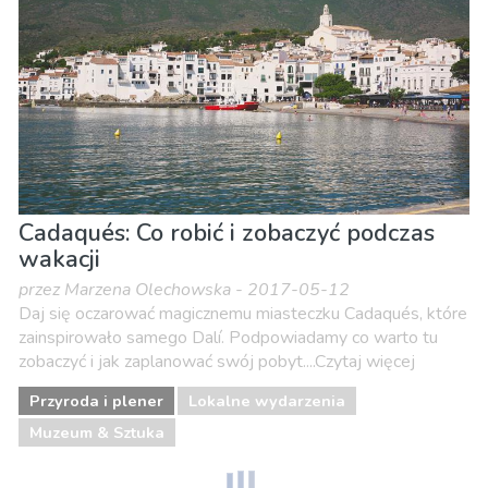
Cadaqués: Co robić i zobaczyć podczas
wakacji
przez Marzena Olechowska - 2017-05-12
Daj się oczarować magicznemu miasteczku Cadaqués, które
zainspirowało samego Dalí. Podpowiadamy co warto tu
zobaczyć i jak zaplanować swój pobyt....Czytaj więcej
Przyroda i plener
Lokalne wydarzenia
Muzeum & Sztuka