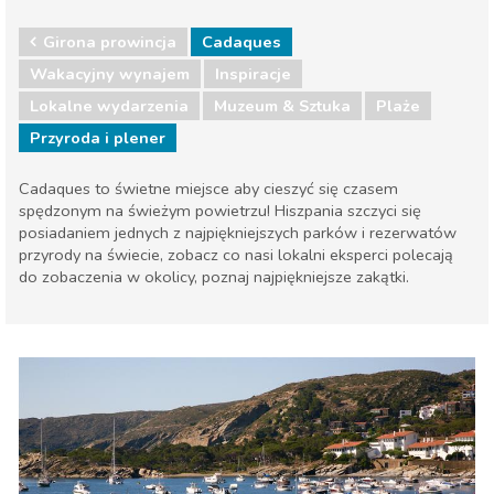
Girona prowincja
Cadaques
Wakacyjny wynajem
Inspiracje
Lokalne wydarzenia
Muzeum & Sztuka
Plaże
Przyroda i plener
Cadaques to świetne miejsce aby cieszyć się czasem
spędzonym na świeżym powietrzu! Hiszpania szczyci się
posiadaniem jednych z najpiękniejszych parków i rezerwatów
przyrody na świecie, zobacz co nasi lokalni eksperci polecają
do zobaczenia w okolicy, poznaj najpiękniejsze zakątki.
Girona prowincja
Cadaques
Lokalne wydarzenia
Muzeum & Sztuka
Plaże
Przyroda i plener