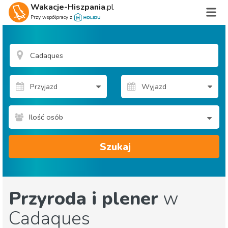
Wakacje-Hiszpania
.pl
Przy współpracy z
Ilość osób
Szukaj
Przyroda i plener
w
Cadaques