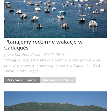
Planujemy rodzinne wakacje w
Cadaqués
przez Karolina Karàs - 2017-05-31
Poznajcie wszystkie atrakcje oraz najlepsze pomysły na
udany i ciekawy rodzinny wypoczynek w Cadaqués, Costa
Brava....Czytaj więcej
Przyroda i plener
Muzeum & Sztuka