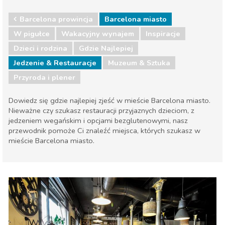
Barcelona prowincja
Barcelona miasto
W pigułce
Wakacyjny wynajem
Inspiracje
Dzieci i rodzina
Gdzie Najlepiej
Jedzenie & Restauracje
Muzeum & Sztuka
Przyroda i plener
Dowiedz się gdzie najlepiej zjeść w mieście Barcelona miasto.
Nieważne czy szukasz restauracji przyjaznych dzieciom, z
jedzeniem wegańskim i opcjami bezglutenowymi, nasz
przewodnik pomoże Ci znaleźć miejsca, których szukasz w
mieście Barcelona miasto.
Barcelona prowincja
Barcelona miasto
Dzieci i rodzina
Gdzie Najlepiej
Jedzenie & Restauracje
Muzeum & Sztuka
Przyroda i plener