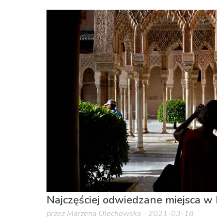
Andaluzja
Granada prowincja
Muzeum & Sztuka
Przyroda i plener
Sport 
Najczęściej odwiedzane miejsca w 
przez Marzena Olechowska - 2021-03-18