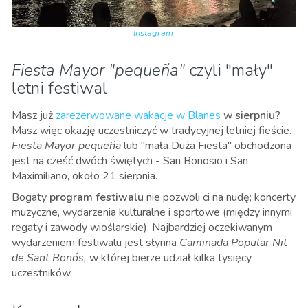
Instagram
Fiesta Mayor "pequeña"
czyli "mały"
letni festiwal
Masz już
zarezerwowane wakacje w Blanes
w
sierpniu
?
Masz więc okazję uczestniczyć w tradycyjnej letniej fieście.
Fiesta Mayor pequeña
lub "mała Duża Fiesta" obchodzona
jest na cześć dwóch świętych - San Bonosio i San
Maximiliano, około 21 sierpnia.
Bogaty
program festiwalu
nie pozwoli ci na nudę; koncerty
muzyczne, wydarzenia kulturalne i sportowe (między innymi
regaty i zawody wioślarskie). Najbardziej oczekiwanym
wydarzeniem festiwalu jest słynna
Caminada Popular Nit
de Sant Bonós,
w której bierze udział kilka tysięcy
uczestników.