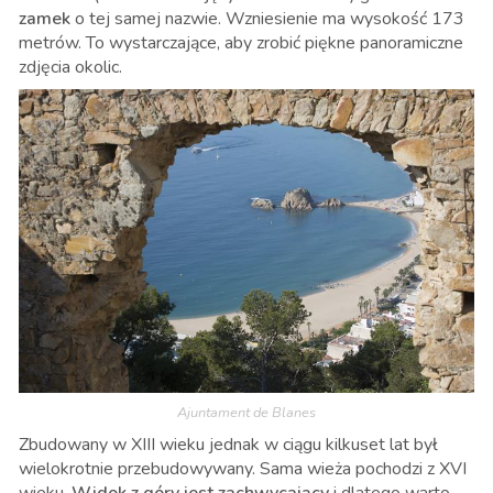
zamek
o tej samej nazwie. Wzniesienie ma wysokość 173
metrów. To wystarczające, aby zrobić piękne panoramiczne
zdjęcia okolic.
Ajuntament de Blanes
Zbudowany w XIII wieku jednak w ciągu kilkuset lat był
wielokrotnie przebudowywany. Sama wieża pochodzi z XVI
wieku.
Widok z góry jest zachwycający
i dlatego warto