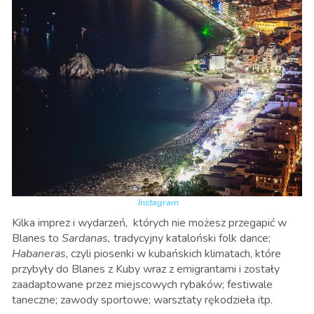
Instagram
Kilka imprez i wydarzeń, których nie możesz przegapić w
Blanes to
Sardanas,
tradycyjny kataloński folk dance;
Habaneras
, czyli piosenki w kubańskich klimatach, które
przybyły do Blanes z Kuby wraz z emigrantami i zostały
zaadaptowane przez miejscowych rybaków; festiwale
taneczne; zawody sportowe; warsztaty rękodzieła itp.