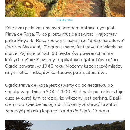
Instagram
Kolejnym pięknym i znanym ogrodem botanicznym jest
Pinya de Rosa. Tu po prostu musicie zawitać. Krajobrazy
parku Pinya de Rosa zostały uznane jako "dobro narodowe"
(Interes Nacional).
Z ogrodu mamy fantastyczne widoki na
morze. Zajmuje ponad
50 hektarów powierzchni, na
których rośnie 7 tysięcy tropikalnych gatunków roślin.
Ogród powstał w 1945 roku. Możemy tu zobaczyć między
innymi
kilka rodzajów kaktusów, palm, aloesów
...
Ogród Pinya de Rosa jest otwarty od poniedziałku do
soboty w godzinach 9:00-13:00. Bilet wstępu nie kosztuje
dużo (4 euro) tym bardziej, że wliczony jest parking. Dzięki
czemu po zwiedzeniu ogrodu możemy zostawić tu auto i
zobaczyć pobliską
kaplicę
Ermita de Santa Cristina
.