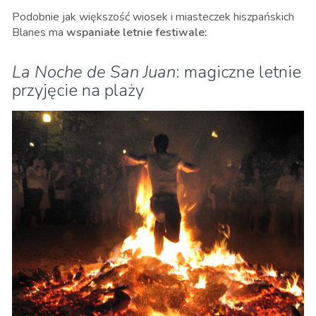
Podobnie jak większość wiosek i miasteczek hiszpańskich
Blanes ma
wspaniałe letnie festiwale:
La Noche de San Juan
: magiczne letnie
przyjęcie na plaży