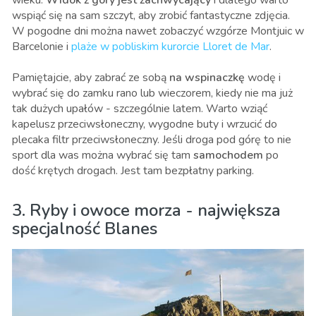
wspiąć się na sam szczyt, aby zrobić fantastyczne zdjęcia.
W pogodne dni można nawet zobaczyć wzgórze Montjuic w
Barcelonie i
plaże w pobliskim kurorcie Lloret de Mar
.
Pamiętajcie, aby zabrać ze sobą
na wspinaczkę
wodę i
wybrać się do zamku rano lub wieczorem, kiedy nie ma już
tak dużych upałów - szczególnie latem. Warto wziąć
kapelusz przeciwsłoneczny, wygodne buty i wrzucić do
plecaka filtr przeciwsłoneczny. Jeśli droga pod górę to nie
sport dla was można wybrać się tam
samochodem
po
dość krętych drogach. Jest tam bezpłatny parking.
3. Ryby i owoce morza - największa
specjalność Blanes