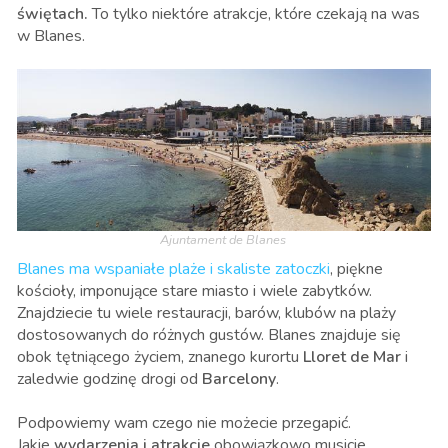
świętach.
To tylko niektóre atrakcje, które czekają na was
w Blanes.
Ajuntament de Blanes
Blanes ma wspaniałe plaże i skaliste zatoczki
, piękne
kościoły, imponujące stare miasto i wiele zabytków.
Znajdziecie tu wiele restauracji, barów, klubów na plaży
dostosowanych do różnych gustów. Blanes znajduje się
obok tętniącego życiem, znanego kurortu
Lloret de Mar
i
zaledwie godzinę drogi od
Barcelony
.
Podpowiemy wam czego nie możecie przegapić.
Jakie
wydarzenia i atrakcje
obowiązkowo musicie