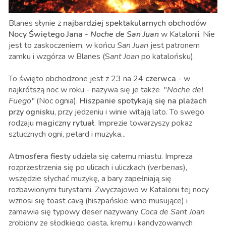
Blanes słynie z
najbardziej spektakularnych
obchodów
Nocy Świętego Jana
-
Noche de San Juan
w Katalonii. Nie
jest to zaskoczeniem, w końcu
San Juan
jest patronem
zamku i wzgórza w Blanes (S
ant Joan
po katalońsku).
To święto obchodzone jest
z 23 na 24
czerwca
- w
najkrótszą noc w roku - nazywa się je także
"
Noche del
Fuego"
(Noc ognia).
Hiszpanie spotykają się na plażach
przy ognisku
, przy jedzeniu i winie witają lato. To swego
rodzaju
magiczny rytuał
. Imprezie towarzyszy pokaz
sztucznych ogni, petard i muzyka...
Atmosfera fiesty
udziela się całemu miastu. Impreza
rozprzestrzenia się po ulicach i uliczkach (
verbenas
),
wszędzie słychać muzykę, a bary zapełniają się
rozbawionymi turystami. Zwyczajowo w Katalonii tej nocy
wznosi się toast
cavą
(hiszpańskie wino musujące) i
zamawia się typowy deser nazywany
Coca de Sant Joan
zrobiony ze słodkiego ciasta, kremu i kandyzowanych