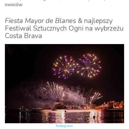
owoców.
Fiesta Mayor de Blanes
& najlepszy
Festiwal Sztucznych Ogni na wybrzeżu
Costa Brava
Instagram