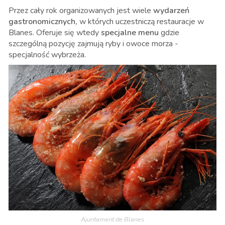
Przez cały rok organizowanych jest wiele
wydarzeń
gastronomicznych,
w których uczestniczą restauracje w
Blanes. Oferuje się wtedy
specjalne menu
gdzie
szczególną pozycję zajmują ryby i owoce morza -
specjalność wybrzeża.
Ajuntament de Blanes