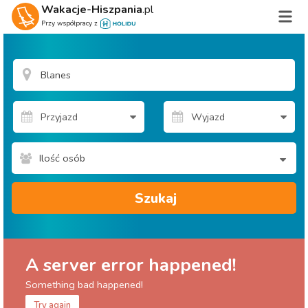
Wakacje-Hiszpania
.pl
Przy współpracy z
Ilość osób
Szukaj
A server error happened!
Something bad happened!
Try again