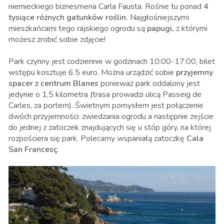
niemieckiego biznesmena Carla Fausta. Rośnie tu ponad
4
tysiące różnych gatunków roślin.
Najgłośniejszymi
mieszkańcami tego rajskiego ogrodu są
papugi,
z którymi
możesz zrobić sobie zdjęcie!
Park czynny jest codziennie w godzinach 10:00-17:00, bilet
wstępu kosztuje 6.5 euro. Można urządzić sobie
przyjemny
spacer z centrum Blanes
ponieważ park oddalony jest
jedynie o 1,5 kilometra (trasa prowadzi ulicą Passeig de
Carles, za portem). Świetnym pomysłem jest połączenie
dwóch przyjemności: zwiedzania ogrodu a następnie zejście
do jednej z zatoczek znajdujących się u stóp góry, na której
rozpościera się park. Polecamy wspaniałą zatoczkę
Cala
San Francesç
.