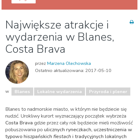
Girona prowincja
Blanes
Największe atrakcje i
Dzieci i rodzina
Lokalne wydarzenia
Plaże
wydarzenia w Blanes,
Przyroda i plener
Costa Brava
przez
Marzena Olechowska
Ostatnio aktualizowana:
2017-05-10
w
Blanes
Lokalne wydarzenia
Przyroda i plener
Blanes to nadmorskie miasto, w którym nie będziecie się
nudzić. Urokliwy kurort wyznaczający początek wybrzeża
Costa Brava
gdzie przez cały rok będziecie mieli możliwość
pobuszowania po
ulicznych ryneczkach, uczestniczenia w
typowo hiszpańskich
fiestach
i tradycyjnych lokalnych