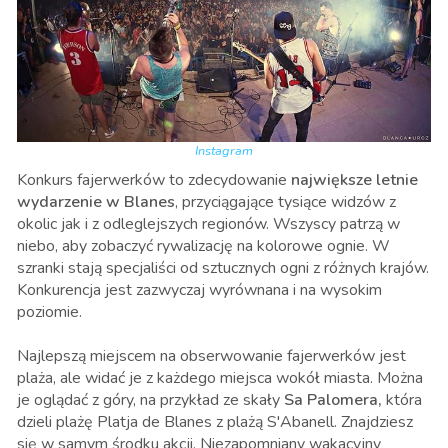
Instagram
Konkurs fajerwerków to zdecydowanie
największe letnie
wydarzenie w Blanes
, przyciągające tysiące widzów z
okolic jak i z odleglejszych regionów. Wszyscy patrzą w
niebo, aby zobaczyć rywalizację na kolorowe ognie. W
szranki stają specjaliści od sztucznych ogni z różnych krajów.
Konkurencja jest zazwyczaj wyrównana i na wysokim
poziomie.
Najlepszą miejscem na obserwowanie fajerwerków jest
plaża, ale widać je z każdego miejsca wokół miasta. Można
je oglądać z góry, na przykład ze skały
Sa Palomera,
która
dzieli plażę Platja de Blanes z plażą S'Abanell. Znajdziesz
się w samym środku akcji. Niezapomniany wakacyjny