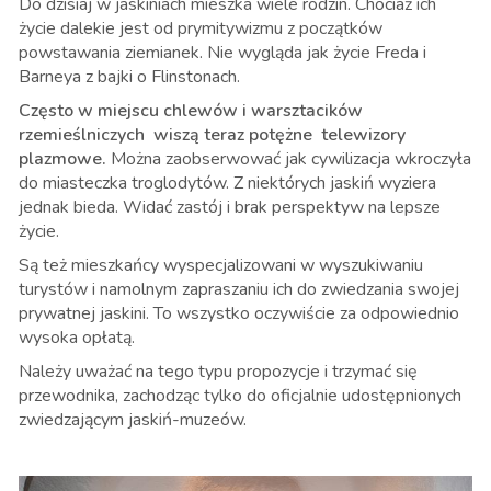
Do dzisiaj w jaskiniach mieszka wiele rodzin. Chociaż ich
życie dalekie jest od prymitywizmu z początków
powstawania ziemianek. Nie wygląda jak życie Freda i
Barneya z bajki o Flinstonach.
Często w miejscu chlewów i warsztacików
rzemieślniczych wiszą teraz potężne telewizory
plazmowe.
Można zaobserwować jak cywilizacja wkroczyła
do miasteczka troglodytów. Z niektórych jaskiń wyziera
jednak bieda. Widać zastój i brak perspektyw na lepsze
życie.
Są też mieszkańcy wyspecjalizowani w wyszukiwaniu
turystów i namolnym zapraszaniu ich do zwiedzania swojej
prywatnej jaskini. To wszystko oczywiście za odpowiednio
wysoka opłatą.
Należy uważać na tego typu propozycje i trzymać się
przewodnika, zachodząc tylko do oficjalnie udostępnionych
zwiedzającym jaskiń-muzeów.