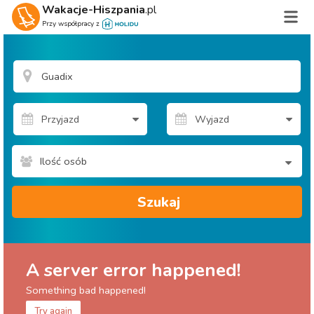
Wakacje-Hiszpania
.pl
Przy współpracy z
Ilość osób
Szukaj
A server error happened!
Something bad happened!
Try again