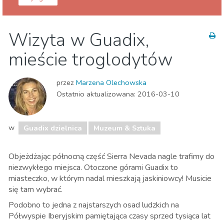
Granada prowincja
Guadix dzielnica
Wizyta w Guadix,
Muzeum & Sztuka
mieście troglodytów
przez
Marzena Olechowska
Ostatnio aktualizowana:
2016-03-10
w
Guadix dzielnica
Muzeum & Sztuka
Objeżdżając północną część Sierra Nevada nagle trafimy do
niezwykłego miejsca. Otoczone górami Guadix to
miasteczko, w którym nadal mieszkają jaskiniowcy! Musicie
się tam wybrać.
Podobno to jedna z najstarszych osad ludzkich na
Półwyspie Iberyjskim pamiętająca czasy sprzed tysiąca lat