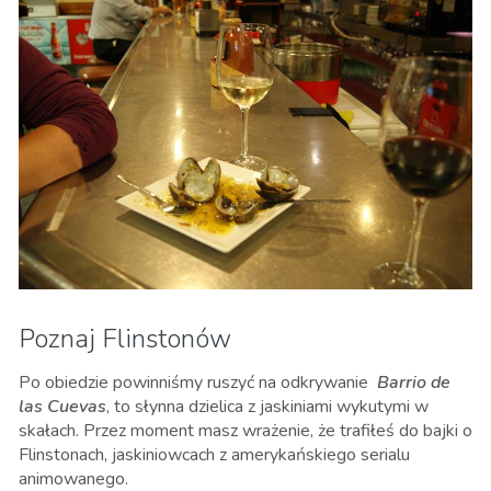
Poznaj Flinstonów
Po obiedzie powinniśmy ruszyć na odkrywanie
Barrio de
las Cuevas
, to słynna dzielica z jaskiniami wykutymi w
skałach. Przez moment masz wrażenie, że trafiłeś do bajki o
Flinstonach, jaskiniowcach z amerykańskiego serialu
animowanego.