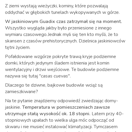
Z ziemi wystają wieżyczki, kominy, które pozwalają
oddychać w głębokich tunelach wykopywanych w górze.
W jaskiniowym Guadix czas zatrzymał się na moment.
Wszystko wygląda jakby było przeniesione z innego
wymiaru czasowego.Jednak myli się ten kto myśli, że to
skansen z czasów prehistorycznych. Dzielnica jaskiniowców
tętni życiem.
Pofałdowane wzgórze pokryte trawą kryje podziemne
domki, których jedynym śladem istnienia jest komin
wentylacyjny i drzwi wejściowe. Te budowle podziemne
nazywa się tutaj "
casas cuevas
".
Dlaczego te dziwne, bajkowe budowle wciąż są
zamieszkiwane?
Na te pytanie znajdziemy odpowiedź zwiedzając domy-
jaskinie.
Temperatura w pomieszczeniach zawsze
utrzymuje stałą wysokość ok. 18 stopni.
Latem przy 40-
stopniowych upałach to wielka ulga móc odpocząć od
skwaru i nie musieć instalować klimatyzacji. Tymczasem