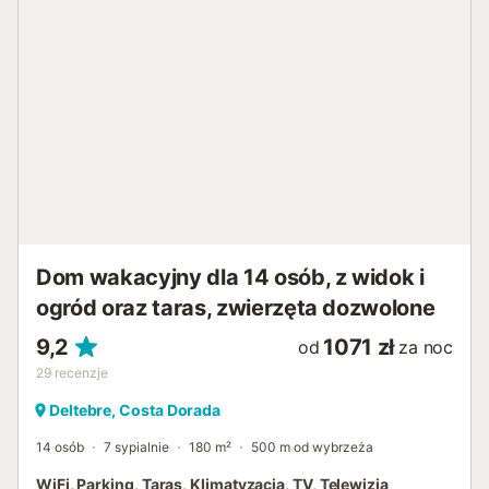
Dom wakacyjny dla 14 osób, z widok i
ogród oraz taras, zwierzęta dozwolone
9,2
1071 zł
od
za noc
29
recenzje
Deltebre, Costa Dorada
14 osób
7 sypialnie
180 m²
500 m od wybrzeża
WiFi, Parking, Taras, Klimatyzacja, TV, Telewizja