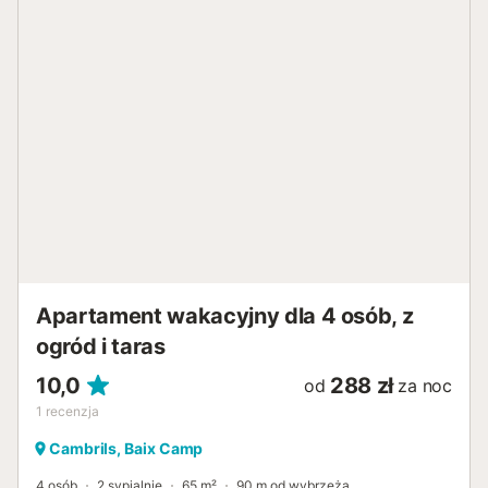
Apartament wakacyjny dla 4 osób, z
ogród i taras
10,0
288 zł
od
za noc
1
recenzja
Cambrils, Baix Camp
4 osób
2 sypialnie
65 m²
90 m od wybrzeża