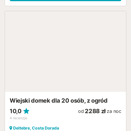
możliwości ogrzewania. Duży taras. Meble ogrodowe, leżaki
(2). Widok panoramiczny na morze. Do dyspozycji: pralka,
żelazko, suszarka do włosów. Internet (bezprzewodowy LAN
[WLAN], gratis). Informacja dodatkowa: mieszkanie dla osób
niepalących. HUTT-007183 // Reg. Nr.:
ESFCTU00004302400026334500000000000000000HUTT-
0071833...
Wiejski domek dla 20 osób, z ogród
10,0
2288 zł
od
za noc
4
recenzje
Deltebre, Costa Dorada