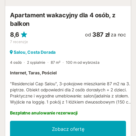
skontaktuje się z Państwem z wyprzedzeniem, aby
przekazać wszelkie niezb...
Apartament wakacyjny dla 4 osób, z
balkon
8,6
387 zł
od
za noc
7
recenzje
Salou, Costa Dorada
4 osób
2 sypialnie
87 m²
100 m od wybrzeża
Internet, Taras, Pościel
"Residencial Cap Salou", 3-pokojowe mieszkanie 87 m2 na 3.
piętrze. Obiekt odpowiedni dla 2 osób dorosłych + 2 dzieci.
Praktyczne i wygodne umeblowanie: salon/jadalnia z stołem.
Wyjście na loggię. 1 pokój z 1 łóżkiem dwuosobowym (150 cm,
o długości 190 cm), łazienką/WC. 1 pokój z 2 łóżkami (80 cm,
Bezpłatne anulowanie rezerwacji
o długości 190 cm). Otwarta kuchnia (piekarnik, zmywarka do
naczyń, 4 palniki – kuchenka z płytą ceramiczną, czajnik
elektryczny, kuchenka mikrofalowa, ekspres do kawy, naboje
Zobacz ofertę
do ekspresu do kawy (Dolce Gusto) extra). Prysznic/WC. Brak