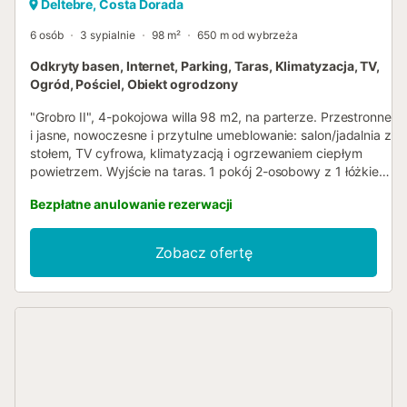
Deltebre, Costa Dorada
6 osób
3 sypialnie
98 m²
650 m od wybrzeża
Odkryty basen, Internet, Parking, Taras, Klimatyzacja, TV,
Ogród, Pościel, Obiekt ogrodzony
"Grobro II", 4-pokojowa willa 98 m2, na parterze. Przestronne
i jasne, nowoczesne i przytulne umeblowanie: salon/jadalnia z
stołem, TV cyfrowa, klimatyzacją i ogrzewaniem ciepłym
powietrzem. Wyjście na taras. 1 pokój 2-osobowy z 1 łóżkiem
dwuosobowym (135 cm, o długości 190 cm). 1 pokój 2-
Bezpłatne anulowanie rezerwacji
osobowy z 2 łóżkami (90 cm, o długości 190 cm). 1 pokój 2-
osobowy z 2 łóżkami (90 cm, o długości 190 cm). Otwarta
kuchnia (piekarnik, zmywarka do naczyń, 3 palniki –
Zobacz ofertę
kuchenka z płytą ceramiczną, toster, kuchenka mikrofalowa,
zamrażarka, ekspres do kawy) z barem. 2x prysznic/WC.
Meble ogrodowe, grill, leżaki, loggia. Widok na basen. Do
dyspozycji: pralka, żelazko, suszarka do włosów. Internet
(bezprzewodowy LAN [WLAN], gratis). Miejsce parkingowe
obok domu. Odpowiedni dla rodzin. Max. 2 zwierzaki/psy.
HUTTE-002424 // Reg. Nr.:
ESFCTU0000430190007138840000000000000000HUTTE-