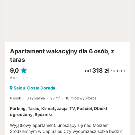
Apartament wakacyjny dla 6 osób, z
taras
9,0
318 zł
od
za noc
6
recenzje
Salou, Costa Dorada
6 osób
3 sypialnie
98 m²
10 m od wybrzeża
Parking, Taras, Klimatyzacja, TV, Pościel, Obiekt
ogrodzony, Ręczniki
Wyjątkowy apartament: unoszący się nad Morzem
Śródziemnym w Cap Salou Czy wyobrażasz sobie budzić