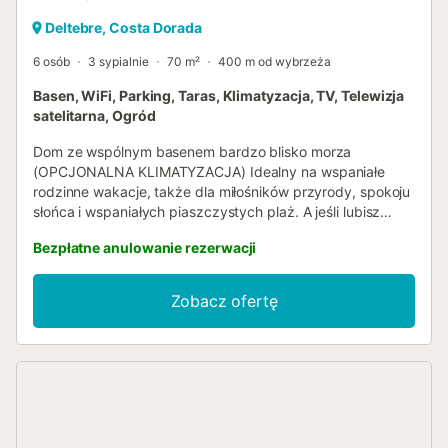
Deltebre, Costa Dorada
6 osób
3 sypialnie
70 m²
400 m od wybrzeża
Basen, WiFi, Parking, Taras, Klimatyzacja, TV, Telewizja
satelitarna, Ogród
Dom ze wspólnym basenem bardzo blisko morza
(OPCJONALNA KLIMATYZACJA) Idealny na wspaniałe
rodzinne wakacje, także dla miłośników przyrody, spokoju
słońca i wspaniałych piaszczystych plaż. A jeśli lubisz
dobre jedzenie, to miejsce, które musisz wybrać na
Bezpłatne anulowanie rezerwacji
wakacje, ponieważ mamy wyśmienitą gamę dań
gotowanych z produktów uprawianych na naszej ziemi,
takich jak ryż, oliwa z oliwek, warzywa i owoce, a także
Zobacz ofertę
ryby i owoce morza łowione w naszej zatoce. CENA 1
Zwierzę domowe 25€; CENA KLIMATYZACJI/POMPY
CIEPŁA: 7€ ZA DZIEŃ TA NIERUCHOMOŚĆ POSIADA 1
URZĄDZENIE. OPŁATA KLIMATYCZNA JEST
OBOWIĄZKOWA DO ZAPŁATY, CENA WYNOSI 2€ OD
OSOBY ZA DZIEŃ DLA OSÓB POWYŻEJ 16 LAT....