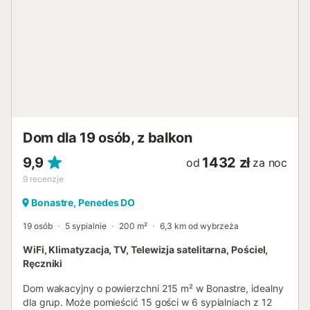
Dom dla 19 osób, z balkon
9,9
1432 zł
od
za noc
9
recenzje
Bonastre, Penedes DO
19 osób
5 sypialnie
200 m²
6,3 km od wybrzeża
WiFi, Klimatyzacja, TV, Telewizja satelitarna, Pościel,
Ręczniki
Dom wakacyjny o powierzchni 215 m² w Bonastre, idealny
dla grup. Może pomieścić 15 gości w 6 sypialniach z 12