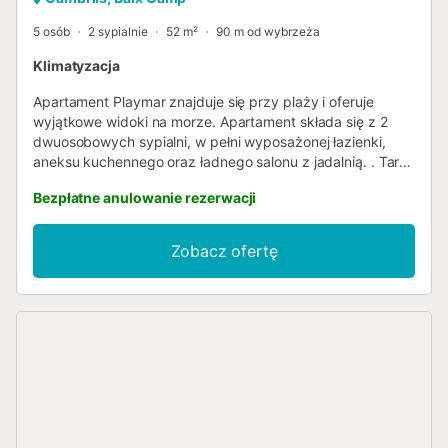
5 osób
2 sypialnie
52 m²
90 m od wybrzeża
Klimatyzacja
Apartament Playmar znajduje się przy plaży i oferuje
wyjątkowe widoki na morze. Apartament składa się z 2
dwuosobowych sypialni, w pełni wyposażonej łazienki,
aneksu kuchennego oraz ładnego salonu z jadalnią. . Taras
znajduje się od strony morza. Apartament Playmar posiada
Bezpłatne anulowanie rezerwacji
prywatny parking. Sosny, plaża i morze tworzą idylliczne
otoczenie, idealne na rodzinne wakacje w Cambrils. Jest
to spokojna okolica, oddalona od centrum, ale posiadająca
Zobacz ofertę
wszystkie udogodnienia, takie jak restauracje, kawiarnie,
supermarkety....