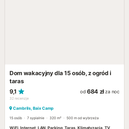
Dom wakacyjny dla 15 osób, z ogród i
taras
9,1
684 zł
od
za noc
32
recenzje
Cambrils, Baix Camp
15 osób
7 sypialnie
320 m²
500 m od wybrzeża
WiFi, Internet, LAN, Parking, Taras, Klimatyzacja, TV,