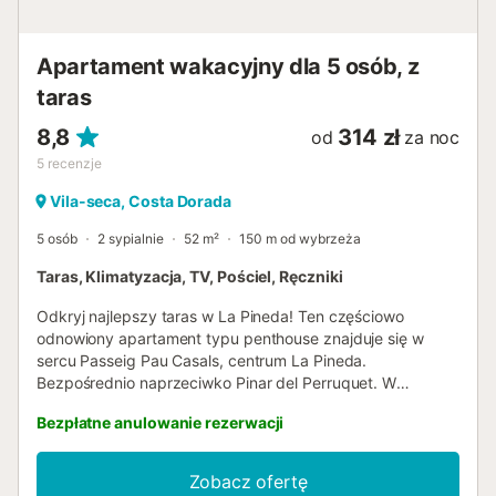
Apartament wakacyjny dla 5 osób, z
taras
8,8
314 zł
od
za noc
5
recenzje
Vila-seca, Costa Dorada
5 osób
2 sypialnie
52 m²
150 m od wybrzeża
Taras, Klimatyzacja, TV, Pościel, Ręczniki
Odkryj najlepszy taras w La Pineda! Ten częściowo
odnowiony apartament typu penthouse znajduje się w
sercu Passeig Pau Casals, centrum La Pineda.
Bezpośrednio naprzeciwko Pinar del Perruquet. W
otoczeniu wszelkiego rodzaju usług, restauracji i zaledwie
Bezpłatne anulowanie rezerwacji
rzut kamieniem od Aquopolis Costa Daurada. Nie będziesz
potrzebować samochodu. ROZKŁAD POMIESZCZEŃ -
Salon z jadalnią i otwartą kuchnią. - Główna sypialnia z
Zobacz ofertę
łóżkiem małżeńskim. - Druga sypialnia (dodana podczas