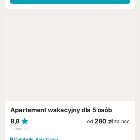
Apartament wakacyjny dla 5 osób
8,8
280 zł
od
za noc
2
recenzje
Cambrils, Baix Camp