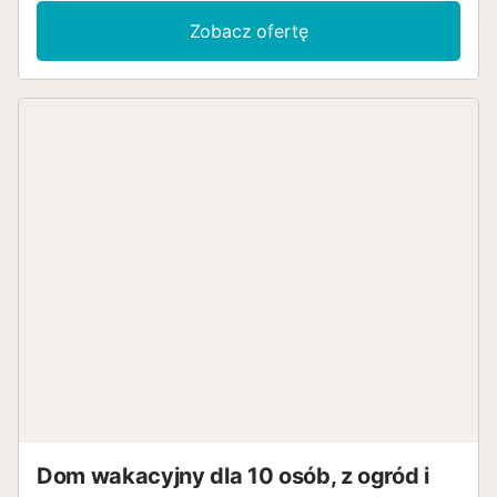
a na piętrze trzy sypialnie, jedna z podwójnym łóżkiem i
Zobacz ofertę
toaletą oraz dwie z dwoma pojedynczymi łóżkami, a także
w pełni wyposażona łazienka. Posiada ekspres do kawy
Nespresso, pralkę, wentylatory, ogrzewanie na zimę,
kominek, telewizor, Wi-Fi w całym obiekcie, pościel i
ręczniki wliczone w cenę. Odbiór kluczy odbywa się w
domu od 16:00 do 21:00 z możliwością przedłużenia. W
obiekcie obowiązuje zakaz palenia, a zwierzęta są
akceptowane za dodatkową opłatą. Podczas
zameldowania pobierana jest opłata klimatyczna w
wysokości 1,00 x osoba x noc. Grupy poniżej 25. roku
życia nie są akceptowane. Będziemy do Państwa
dyspozycji przez prawie 24 godziny na wszystko, czego
mogą Państwo potrzebować podczas pobytu....
Dom wakacyjny dla 10 osób, z ogród i