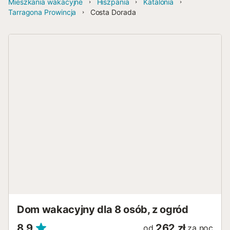
Mieszkania wakacyjne
Hiszpania
Katalonia
Tarragona Prowincja
Costa Dorada
Dom wakacyjny dla 8 osób, z ogród
8,9
262 zł
od
za noc