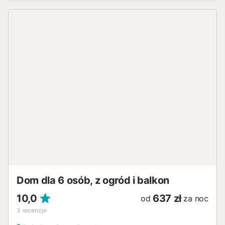
łazienki: jedna z prysznicem i dwie dodatkowe toalety. W
pełni wyposażona kuchnia to niezależne pomieszczenie z
płytą ceramiczną i wysokiej jakości sprzętem AGD, takim
jak lodówka, pralka, zamrażarka, ekspres do kawy,
piekarnik, zmywarka, mikrofalówka, toster oraz kompletne
wyposażenie kuchenne. Idealna do przygotowywania
pysznych rodzinnych posiłków. Atutem jest system
klimatyzacji i pompy ciepła, który gwarantuje idealną
temperaturę o każdej porze roku. Kominek dodaje
przytulności w chłodniejsze wieczory. Na zewnątrz
znajduje się piękny taras z widokiem na morze, meble
ogrodowe i grill, idealne do spędzania rodzinnych
wieczorów na świeżym powietrzu. Taras to dodatkowa
przestrzeń do relaksu i podziwiania widoków. Położony w
niewielkiej odległości od supermarketów (600 metrów), 3
kilometry od centrum miasta oraz z łatwym dostępem do
usług, takich jak dworzec kolejowy i lotnisko, dom ten ...
Dom dla 6 osób, z ogród i balkon
10,0
637 zł
od
za noc
3
recenzje