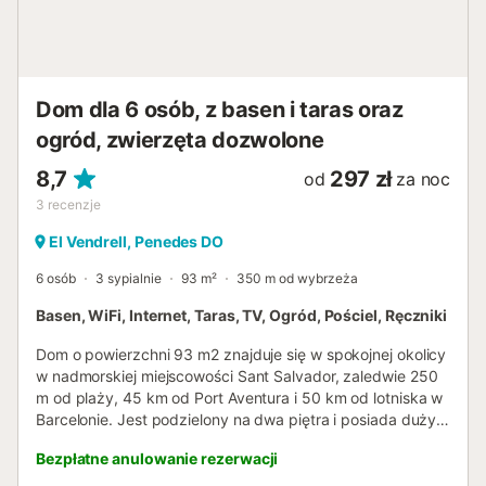
Dom dla 6 osób, z basen i taras oraz
ogród, zwierzęta dozwolone
8,7
297 zł
od
za noc
3
recenzje
El Vendrell, Penedes DO
6 osób
3 sypialnie
93 m²
350 m od wybrzeża
Basen, WiFi, Internet, Taras, TV, Ogród, Pościel, Ręczniki
Dom o powierzchni 93 m2 znajduje się w spokojnej okolicy
w nadmorskiej miejscowości Sant Salvador, zaledwie 250
m od plaży, 45 km od Port Aventura i 50 km od lotniska w
Barcelonie. Jest podzielony na dwa piętra i posiada duży
taras ze stołem, krzesłami i hamakami, a także wspólny
Bezpłatne anulowanie rezerwacji
obszar z ogrodem i basenem otwartym przez cały rok. Na
parterze znajduje się wyposażona kuchnia, jadalnia i salon,