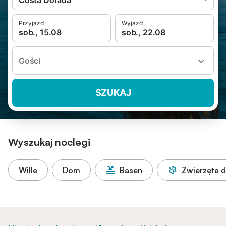
Costa Dorada
Przyjazd
Wyjazd
sob., 15.08
sob., 22.08
Gości
SZUKAJ
Wyszukaj noclegi
Wille
Dom
Basen
Zwierzęta 