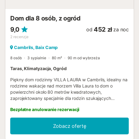
Dom dla 8 osób, z ogród
9,0
452 zł
od
za noc
2
recenzje
Cambrils, Baix Camp
8 osób
3 sypialnie
80 m²
90 m od wybrzeża
Taras, Klimatyzacja, Ogród
Piękny dom rodzinny VILLA LAURA w Cambrils, idealny na
rodzinne wakacje nad morzem Villa Laura to dom o
powierzchni około 80 metrów kwadratowych,
zaprojektowany specjalnie dla rodzin szukających
spokojnego i jasnego miejsca wypoczynku przy plaży.
Bezpłatne anulowanie rezerwacji
Dom posiada 3 sypialnie, które mogą komfortowo
pomieścić do 8 osób. Rozkład pomieszczeń obejmuje
łóżko małżeńskie, łóżko podwójne z sofą, dodatkowe
Zobacz ofertę
łóżko oraz 4 łóżka pojedyncze, zapewniając wszystkim
gościom spokojny sen. Dodatkowo, do dyspozycji są 3