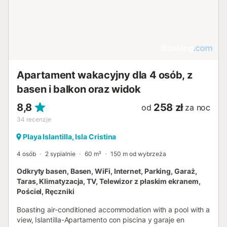
Tutaj poczujesz się od razu jak w domu! Sypialnie i
Łazienki : • 1 sypialnia: 2 pojedyncze łóżka, prywatna
łazienka z wanną i toaletą. • 1 sypialnia: 2 pojedyncze
łóżka. • 1 sypialnia: 1 łóżko podwójne. • 1 łazienka: z
prysznicem i toaletą. • Łóżeczko dla dziecka dostępne...
Apartament wakacyjny dla 4 osób, z
basen i balkon oraz widok
8,8
258 zł
od
za noc
34
recenzje
Playa Islantilla, Isla Cristina
4 osób
2 sypialnie
60 m²
150 m od wybrzeża
Odkryty basen, Basen, WiFi, Internet, Parking, Garaż,
Taras, Klimatyzacja, TV, Telewizor z płaskim ekranem,
Pościel, Ręczniki
Boasting air-conditioned accommodation with a pool with a
view, Islantilla-Apartamento con piscina y garaje en