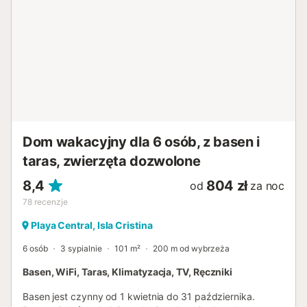
Dom wakacyjny dla 6 osób, z basen i
taras, zwierzęta dozwolone
8,4
804 zł
od
za noc
78
recenzje
Playa Central, Isla Cristina
6 osób
3 sypialnie
101 m²
200 m od wybrzeża
Basen, WiFi, Taras, Klimatyzacja, TV, Ręczniki
Basen jest czynny od 1 kwietnia do 31 października.