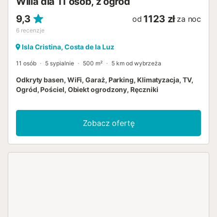
Willa dla 11 osób, z ogród
9,3
1123 zł
od
za noc
6
recenzje
Isla Cristina, Costa de la Luz
11 osób
5 sypialnie
500 m²
5 km od wybrzeża
Odkryty basen, WiFi, Garaż, Parking, Klimatyzacja, TV,
Ogród, Pościel, Obiekt ogrodzony, Ręczniki
Zobacz ofertę