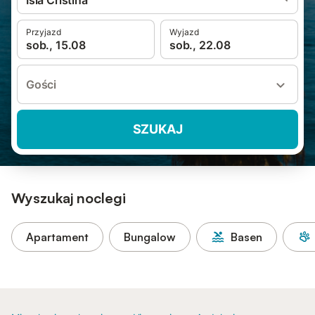
Isla Cristina
Przyjazd
Wyjazd
sob., 15.08
sob., 22.08
Gości
SZUKAJ
Wyszukaj noclegi
Apartament
Bungalow
Basen