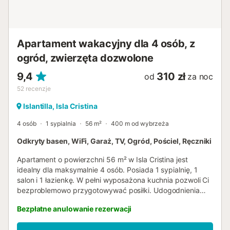
piaszczystych plaż, pysznej gastronomii oraz swobodnej i
przyjaznej atmosfery. Spacer po porcie rybackim to
fascynujące widowisko obserwowania rybaków
wyładowujących połowy dnia, a następnie delektowania
Apartament wakacyjny dla 4 osób, z
się świeżymi owocami morza w pobliskich restau...
ogród, zwierzęta dozwolone
9,4
310 zł
od
za noc
52
recenzje
Islantilla, Isla Cristina
4 osób
1 sypialnia
56 m²
400 m od wybrzeża
Odkryty basen, WiFi, Garaż, TV, Ogród, Pościel, Ręczniki
Apartament o powierzchni 56 m² w Isla Cristina jest
idealny dla maksymalnie 4 osób. Posiada 1 sypialnię, 1
salon i 1 łazienkę. W pełni wyposażona kuchnia pozwoli Ci
bezproblemowo przygotowywać posiłki. Udogodnienia
obejmują Wi-Fi, telewizor, wentylator, pralkę, miejsce do
Bezpłatne anulowanie rezerwacji
pracy, łóżeczko dziecięce oraz dostęp do wnętrza bez
progów. Dostępne jest samoobsługowe zameldowanie dla