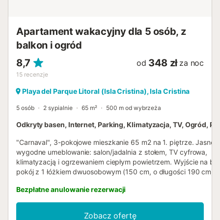
Apartament wakacyjny dla 5 osób, z
balkon i ogród
8,7
348 zł
od
za noc
15
recenzje
Playa del Parque Litoral (Isla Cristina), Isla Cristina
5 osób
2 sypialnie
65 m²
500 m od wybrzeża
Odkryty basen, Internet, Parking, Klimatyzacja, TV, Ogród, Po
"Carnaval", 3-pokojowe mieszkanie 65 m2 na 1. piętrze. Jasne,
wygodne umeblowanie: salon/jadalnia z stołem, TV cyfrowa,
klimatyzacją i ogrzewaniem ciepłym powietrzem. Wyjście na bal
pokój z 1 łóżkiem dwuosobowym (150 cm, o długości 190 cm),
klimatyzacją i ogrzewaniem ciepłym powietrzem. 1 pokój z 1 x 3
Bezpłatne anulowanie rezerwacji
łóżkami piętrowymi (90 cm, o długości 190 cm), 1 łóżkiem wy
(2 x 90 cm, o długości 190 cm), klimatyzacją i ogrzewaniem ci
powietrzem. Otwarta kuchnia (4 palniki – kuchenka z płytą cer
Zobacz ofertę