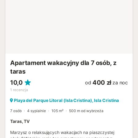
wyposażona jest w klimatyzację i ogrzewanie, a na
parterze znajduje się grzejnik nawiewowy. Pościel i
ręczniki dostępne są za dodatkową opłatą, jeśli nie
przywiezie się własnych. Zwierzęta, palenie papierosów
oraz organizowanie imprez i wydarzeń na terenie obiektu
są zabronione....
Apartament wakacyjny dla 7 osób, z
taras
10,0
400 zł
od
za noc
1
recenzja
Playa del Parque Litoral (Isla Cristina), Isla Cristina
7 osób
4 sypialnie
105 m²
500 m od wybrzeża
Taras, TV
Marzysz o relaksujących wakacjach na piaszczystej