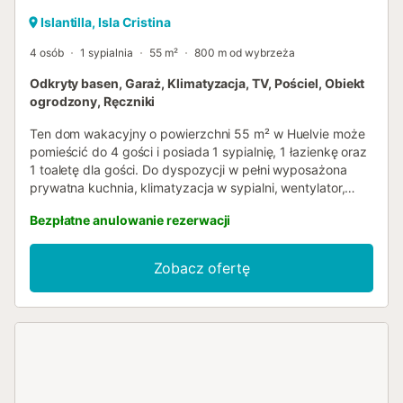
Islantilla, Isla Cristina
4 osób
1 sypialnia
55 m²
800 m od wybrzeża
Odkryty basen, Garaż, Klimatyzacja, TV, Pościel, Obiekt
ogrodzony, Ręczniki
Ten dom wakacyjny o powierzchni 55 m² w Huelvie może
pomieścić do 4 gości i posiada 1 sypialnię, 1 łazienkę oraz
1 toaletę dla gości. Do dyspozycji w pełni wyposażona
prywatna kuchnia, klimatyzacja w sypialni, wentylator,
telewizor z dostępem do wideo na żądanie oraz pralka. Na
Bezpłatne anulowanie rezerwacji
zewnątrz można zrelaksować się na własnych,
prywatnych tarasach – zarówno zadaszonych, jak i
otwartych. Wspólny odkryty basen jest dostępny od
Zobacz ofertę
czerwca do września, a także prysznic zewnętrzny.
Zapewniony jest prywatny garaż, a ładowarka do
pojazdów elektrycznych znajduje się w centrum
handlowym oddalonym o 400 metrów. Zameldowanie
bezobsługowe ułatwia pobyt. Prosimy o kontakt z
właścicielem na 48 godzin przed przyjazdem w celu
ustalenia szczegółów zameldowania. Sypialnia