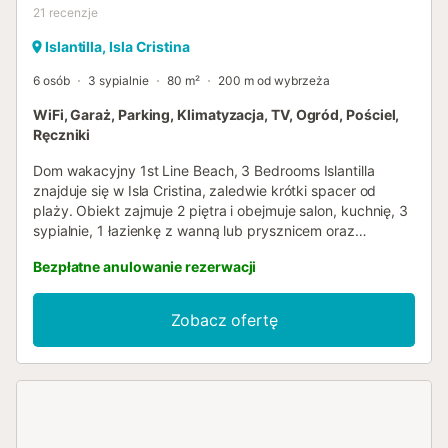
21
recenzje
Islantilla, Isla Cristina
6 osób
3 sypialnie
80 m²
200 m od wybrzeża
WiFi, Garaż, Parking, Klimatyzacja, TV, Ogród, Pościel,
Ręczniki
Dom wakacyjny 1st Line Beach, 3 Bedrooms Islantilla
znajduje się w Isla Cristina, zaledwie krótki spacer od
plaży. Obiekt zajmuje 2 piętra i obejmuje salon, kuchnię, 3
sypialnie, 1 łazienkę z wanną lub prysznicem oraz
dodatkową toaletę. Może pomieścić do 6 osób.
Bezpłatne anulowanie rezerwacji
Dodatkowe udogodnienia obejmują Wi-Fi, telewizor,
klimatyzację na obu piętrach, pralkę i suszarkę. Goście
mają do dyspozycji prywatny ogród, balkon i prysznic na
Zobacz ofertę
świeżym powietrzu. Obiekt jest blisko plaży. Dostępne jest
jedno miejsce parkingowe w garażu. Akceptowane są
maksymalnie 2 zwierzęta. Organizacja imprez w tym
obiekcie jest zabroniona....