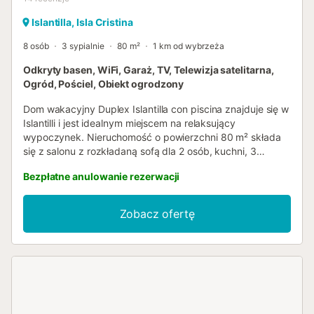
Islantilla, Isla Cristina
8 osób
3 sypialnie
80 m²
1 km od wybrzeża
Odkryty basen, WiFi, Garaż, TV, Telewizja satelitarna,
Ogród, Pościel, Obiekt ogrodzony
Dom wakacyjny Duplex Islantilla con piscina znajduje się w
Islantilli i jest idealnym miejscem na relaksujący
wypoczynek. Nieruchomość o powierzchni 80 m² składa
się z salonu z rozkładaną sofą dla 2 osób, kuchni, 3
sypialni i 2 łazienek, dzięki czemu może pomieścić 8 osób.
Bezpłatne anulowanie rezerwacji
Dodatkowe udogodnienia obejmują szybkie Wi-Fi
(odpowiednie do wideokonferencji) z wydzielonym
miejscem do pracy typu home office, Smart TV z usługami
Zobacz ofertę
streamingowymi, wentylator oraz pralkę. Dostępne jest
również łóżeczko dla dziecka. Obiekt nie oferuje
klimatyzacji. Ten dom wakacyjny posiada prywatną część
zewnętrzną z otwartym tarasem, zadaszonym tarasem,
balkonem i sprzętem do grillowania. Skorzystaj ze
wspólnych udogodnień zewnętrznych, w tym basenu i
ogrodu. Wspólny basen jest otwarty od czerwca do