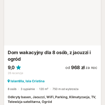
października. Obiekt położony jest blisko plaży. Dostępne
jest miejsce parkingowe w garażu. Zwierzę domowe jest
dozwolone. Palenie i organizowanie imprez są
zabronione....
Dom wakacyjny dla 8 osób, z jacuzzi i
ogród
9,0
968 zł
od
za noc
28
recenzje
Islantilla, Isla Cristina
8 osób
3 sypialnie
120 m²
750 m od wybrzeża
Odkryty basen, Jacuzzi, WiFi, Parking, Klimatyzacja, TV,
Telewizja satelitarna, Ogród