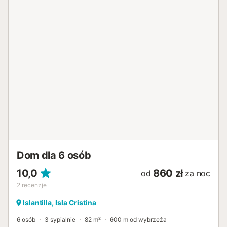
Dom dla 6 osób
10,0
860 zł
od
za noc
2
recenzje
Islantilla, Isla Cristina
6 osób
3 sypialnie
82 m²
600 m od wybrzeża