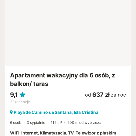
basen, idealne miejsce do pływania, relaksu i odświeżenia.
Odkryj okolicę Islantilla, która zachwyci Cię mieszanką
natury, morza i kultury. Spaceruj wzdłuż kilometrowej
piaszczystej plaży, zagraj w golfa na pobliskim polu
golfowym lub odkryj wydmowy krajobraz parku przyrody
Marismas del Río Piedras. Wybierz się na wycieczkę do
starego miasta Lepe lub Isla Cristina i skosztuj
regionalnych specjałów w małych restauracjach na
wybrzeżu....
Apartament wakacyjny dla 6 osób, z
balkon/ taras
9,1
637 zł
od
za noc
22
recenzje
Playa de Camino de Santana, Isla Cristina
6 osób
3 sypialnie
115 m²
500 m od wybrzeża
WiFi, Internet, Klimatyzacja, TV, Telewizor z płaskim