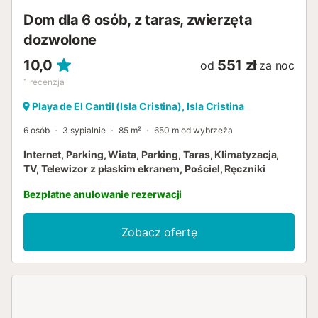
Dom dla 6 osób, z taras, zwierzęta
dozwolone
10,0
551 zł
od
za noc
1
recenzja
Playa de El Cantil (Isla Cristina), Isla Cristina
6 osób
3 sypialnie
85 m²
650 m od wybrzeża
Internet, Parking, Wiata, Parking, Taras, Klimatyzacja,
TV, Telewizor z płaskim ekranem, Pościel, Ręczniki
Bezpłatne anulowanie rezerwacji
Zobacz ofertę