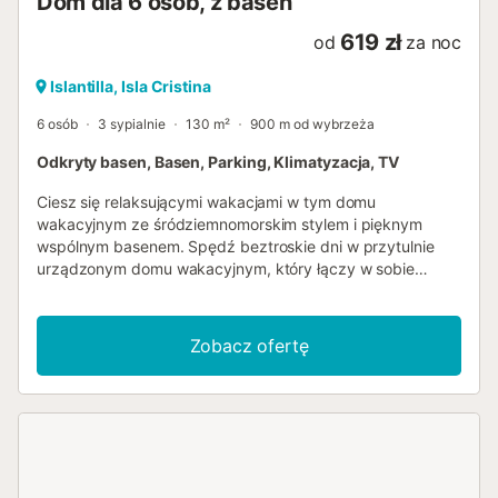
Dom dla 6 osób, z basen
619 zł
od
za noc
Islantilla, Isla Cristina
6 osób
3 sypialnie
130 m²
900 m od wybrzeża
Odkryty basen, Basen, Parking, Klimatyzacja, TV
Ciesz się relaksującymi wakacjami w tym domu
wakacyjnym ze śródziemnomorskim stylem i pięknym
wspólnym basenem. Spędź beztroskie dni w przytulnie
urządzonym domu wakacyjnym, który łączy w sobie
komfort, spokój i andaluzyjską atmosferę. Mieszkasz w
zadbanym kompleksie, otoczonym zielenią i zaledwie kilka
minut od plaży. Zrelaksuj się na wygodnych sofach przed
Zobacz ofertę
kominkiem lub ciesz się wspólnymi posiłkami przy dużym
stole z widokiem na taras. W kuchni można z łatwością
samodzielnie przygotować ulubione potrawy. Wyjdź na
zewnątrz i ciesz się słońcem na pięknym tarasie ze stołem
jadalnym i widokiem na zieleń. Zjedz śniadanie na świeżym
powietrzu lub spędź przytulne wieczory na świeżym
powietrzu. Kompleks posiada również duży wspólny