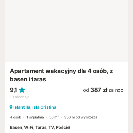
Apartament wakacyjny dla 4 osób, z
basen i taras
9,1
387 zł
od
za noc
10
recenzje
Islantilla, Isla Cristina
4 osób
1 sypialnia
56 m²
350 m od wybrzeża
Basen, WiFi, Taras, TV, Pościel