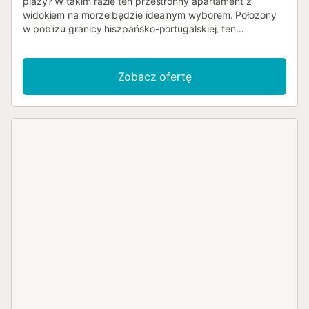
plaży? W takim razie ten przestronny apartament z
widokiem na morze będzie idealnym wyborem. Położony
w pobliżu granicy hiszpańsko-portugalskiej, ten
zachęcający dom wakacyjny wita zaledwie kilka kroków
od morza. Funkcjonalne wnętrze sprawia jasne, przytulne
wrażenie i zapewnia dobre warunki do relaksującego
Zobacz ofertę
wypoczynku. Poczuj się jak w domu z najbliższymi i ciesz
się spokojnymi nocami w pięknych sypialniach. Delektuj się
pysznymi posiłkami na tarasie i orzeźwiaj się mrożonym
napojem w cieniu podczas sjesty. Zejdź nad wodę i rozłóż
ręcznik kąpielowy na drobnym piasku. Wskocz do czystej
wody i daj się ponieść falom. Spędź aktywny dzień na
pobliskim polu golfowym lub wybierz się na pieszą
wycieczkę po okolicy....