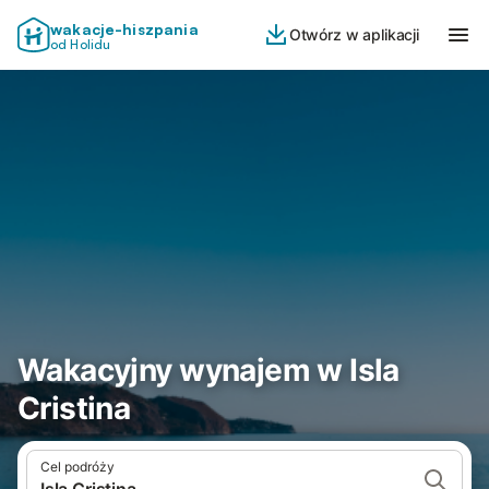
wakacje-hiszpania
Otwórz w aplikacji
od Holidu
Wakacyjny wynajem w Isla
Cristina
Cel podróży