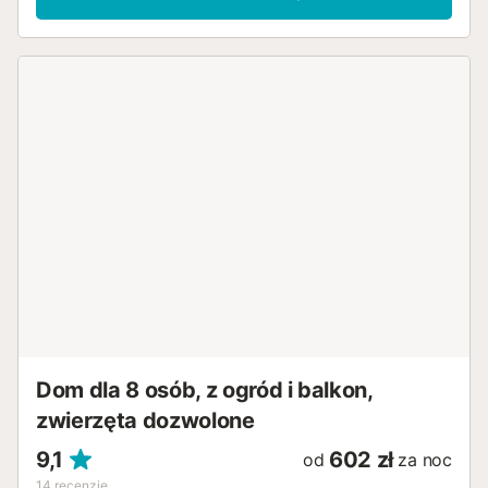
toster, kuchenka mikrofalowa, zamrażarka, ekspres do kawy, n
ekspresu do kawy (Nespresso) extra) z barem. Łazienka/bidet
prysznic/WC. Klimatyzacja, ogrzewanie ciepłym powietrzem. Po
kamienia naturalnego. Duży balkon 7 m2. Widok na miejscowość
dyspozycji: pralka, żelazko, krzesełko dla dziecka, łóżko dla dz
do 2 lat, suszarka do włosów. Internet (bezprzewodowy LAN [
gratis). Informacja dodatkowa: odpowiedni dla rodzin. Mieszkan
osób niepalących. VFT/HU/01981 // Reg. Nr.:
ESFCTU0000210020008489680000000000000000VFT/HU/01
Dom dla 8 osób, z ogród i balkon,
zwierzęta dozwolone
9,1
602 zł
od
za noc
14
recenzje