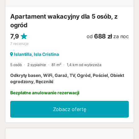
zakrapianych alkoholem....
Apartament wakacyjny dla 5 osób, z
ogród
7,9
688 zł
od
za noc
7
recenzje
Islantilla, Isla Cristina
5 osób
2 sypialnie
81 m²
1,4 km od wybrzeża
Odkryty basen, WiFi, Garaż, TV, Ogród, Pościel, Obiekt
ogrodzony, Ręczniki
Bezpłatne anulowanie rezerwacji
Zobacz ofertę