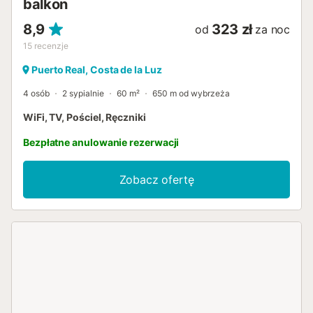
balkon
8,9
323 zł
od
za noc
15
recenzje
Puerto Real, Costa de la Luz
4 osób
2 sypialnie
60 m²
650 m od wybrzeża
WiFi, TV, Pościel, Ręczniki
Bezpłatne anulowanie rezerwacji
Zobacz ofertę