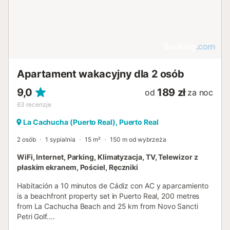
Apartament wakacyjny dla 2 osób
9,0
189 zł
od
za noc
63
recenzje
La Cachucha (Puerto Real), Puerto Real
2 osób
1 sypialnia
15 m²
150 m od wybrzeża
WiFi, Internet, Parking, Klimatyzacja, TV, Telewizor z
płaskim ekranem, Pościel, Ręczniki
Habitación a 10 minutos de Cádiz con AC y aparcamiento
is a beachfront property set in Puerto Real, 200 metres
from La Cachucha Beach and 25 km from Novo Sancti
Petri Golf....