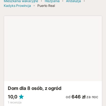
Mieszkania wakacyjne
Hiszpania
Andaluzja
Kadyks Prowincja
Puerto Real
Dom dla 8 osób, z ogród
10,0
646 zł
od
za noc
1
recenzja