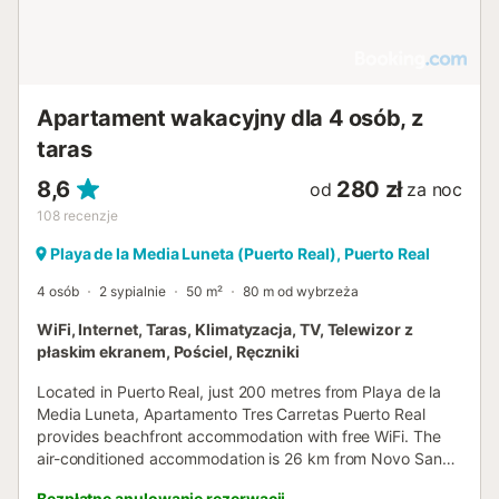
Apartament wakacyjny dla 4 osób, z
taras
8,6
280 zł
od
za noc
108
recenzje
Playa de la Media Luneta (Puerto Real), Puerto Real
4 osób
2 sypialnie
50 m²
80 m od wybrzeża
WiFi, Internet, Taras, Klimatyzacja, TV, Telewizor z
płaskim ekranem, Pościel, Ręczniki
Located in Puerto Real, just 200 metres from Playa de la
Media Luneta, Apartamento Tres Carretas Puerto Real
provides beachfront accommodation with free WiFi. The
air-conditioned accommodation is 26 km from Novo Sancti
Petri Golf....
Bezpłatne anulowanie rezerwacji