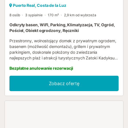
Puerto Real, Costa de la Luz
8 osób
3 sypialnie
170 m²
2,9 km od wybrzeża
Odkryty basen, WiFi, Parking, Klimatyzacja, TV, Ogród,
Pościel, Obiekt ogrodzony, Ręczniki
Przestronny, wolnostojący domek z prywatnym ogrodem,
basenem (możliwość demontażu), grillem i prywatnym
parkingiem, doskonale położony do zwiedzania
najlepszych plaż i atrakcji turystycznych Zatoki Kadyksu.
Idealny dla rodzin i grup szukających spokoju, przestrzeni
Bezpłatne anulowanie rezerwacji
i komfortu podczas wakacji. Ciesz się niezapomnianym
pobytem w tym przestronnym, wolnostojącym domku w
Puerto Real, w uprzywilejowanym miejscu w sercu Zatoki
Zobacz ofertę
Kadyksu. Tutaj możesz połączyć relaks, naturę, lokalną
kuchnię i jedne z najpiękniejszych plaż Costa de la Luz.
Dom znajduje się w bardzo spokojnej okolicy, idealnej dla
rodzin i grup przyjaciół, którzy chcą odpocząć,
jednocześnie będąc blisko głównych atrakcji
turystycznych prowincji. Stąd można łatwo dotrzeć do
znanych miejscowości, takich jak Kadyks, El Puerto de
Santa María, Chiclana de la Frontera czy Jerez de la