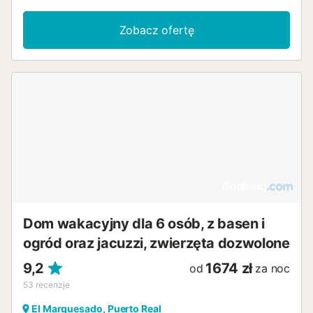
Zobacz ofertę
Dom wakacyjny dla 6 osób, z basen i
ogród oraz jacuzzi, zwierzęta dozwolone
9,2
1674 zł
od
za noc
53
recenzje
El Marquesado, Puerto Real