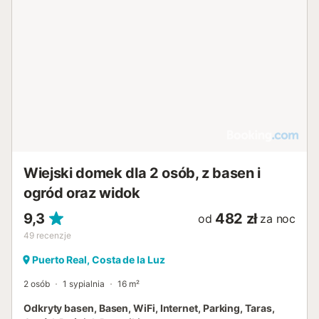
Wiejski domek dla 2 osób, z basen i
ogród oraz widok
9,3
482 zł
od
za noc
49
recenzje
Puerto Real, Costa de la Luz
2 osób
1 sypialnia
16 m²
Odkryty basen, Basen, WiFi, Internet, Parking, Taras,