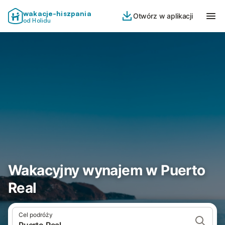
wakacje-hiszpania
Otwórz w aplikacji
od Holidu
Wakacyjny wynajem w Puerto
Real
Cel podróży