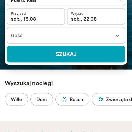
Puerto Real
Przyjazd
Wyjazd
sob., 15.08
sob., 22.08
Gości
SZUKAJ
Wyszukaj noclegi
Wille
Dom
Basen
Zwierzęta 