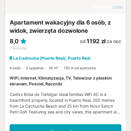
Apartament wakacyjny dla 6 osób, z
widok, zwierzęta dozwolone
8,0
1192 zł
od
za noc
7
recenzje
La Cachucha (Puerto Real), Puerto Real
6 osób
3 sypialnie
90 m²
150 m od wybrzeża
WiFi, Internet, Klimatyzacja, TV, Telewizor z płaskim
ekranem, Pościel, Ręczniki
Cadizz Brisa de Trafalgar Ideal familias WiFi AC is a
beachfront property located in Puerto Real, 200 metres
from La Cachucha Beach and 25 km from Novo Sancti
Petri Golf. Featuring sea and city views, this apartment also
offers free WiFi....