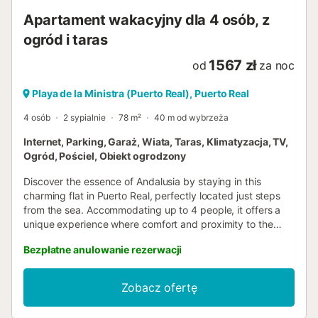
Apartament wakacyjny dla 4 osób, z
ogród i taras
1567 zł
od
za noc
Playa de la Ministra (Puerto Real), Puerto Real
4 osób
2 sypialnie
78 m²
40 m od wybrzeża
Internet, Parking, Garaż, Wiata, Taras, Klimatyzacja, TV,
Ogród, Pościel, Obiekt ogrodzony
Discover the essence of Andalusia by staying in this
charming flat in Puerto Real, perfectly located just steps
from the sea. Accommodating up to 4 people, it offers a
unique experience where comfort and proximity to the
water combine to guarantee an unforgettable stay.
Bezpłatne anulowanie rezerwacji
Equipped with all the contemporary comforts, this haven is
ideal for those looking to escape from routine and immerse
themselves in the relaxing coastal environment.Inside, the
Zobacz ofertę
flat features air-conditioning throughout, ensuring your
comfort no matter the season. Amongst its amenities are a