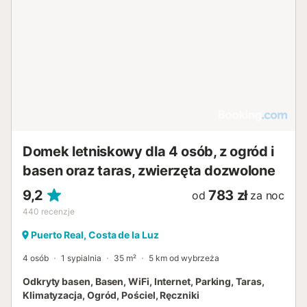
Domek letniskowy dla 4 osób, z ogród i
basen oraz taras, zwierzęta dozwolone
9,2
783 zł
od
za noc
440
recenzje
Puerto Real, Costa de la Luz
4 osób
1 sypialnia
35 m²
5 km od wybrzeża
Odkryty basen, Basen, WiFi, Internet, Parking, Taras,
Klimatyzacja, Ogród, Pościel, Ręczniki