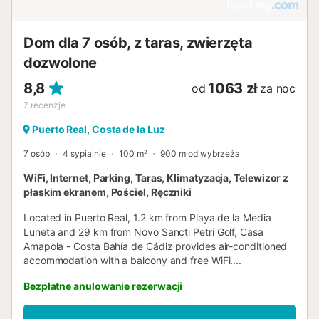
Dom dla 7 osób, z taras, zwierzęta
dozwolone
8,8
1063 zł
od
za noc
7
recenzje
Puerto Real, Costa de la Luz
7 osób
4 sypialnie
100 m²
900 m od wybrzeża
WiFi, Internet, Parking, Taras, Klimatyzacja, Telewizor z
płaskim ekranem, Pościel, Ręczniki
Located in Puerto Real, 1.2 km from Playa de la Media
Luneta and 29 km from Novo Sancti Petri Golf, Casa
Amapola - Costa Bahía de Cádiz provides air-conditioned
accommodation with a balcony and free WiFi....
Bezpłatne anulowanie rezerwacji