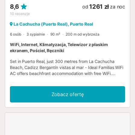
8,6
1261 zł
od
za noc
10
recenzje
La Cachucha (Puerto Real), Puerto Real
6 osób
3 sypialnie
90 m²
200 m od wybrzeża
WiFi, Internet, Klimatyzacja, Telewizor z płaskim
ekranem, Pościel, Ręczniki
Set in Puerto Real, just 300 metres from La Cachucha
Beach, Cadizz Bergantín vistas al mar - Ideal Familias WiFi
AC offers beachfront accommodation with free WiFi....
Zobacz ofertę