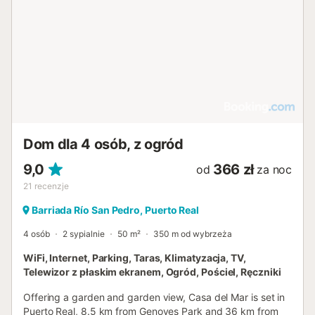
Dom dla 4 osób, z ogród
9,0
366 zł
od
za noc
21
recenzje
Barriada Río San Pedro, Puerto Real
4 osób
2 sypialnie
50 m²
350 m od wybrzeża
WiFi, Internet, Parking, Taras, Klimatyzacja, TV,
Telewizor z płaskim ekranem, Ogród, Pościel, Ręczniki
Offering a garden and garden view, Casa del Mar is set in
Puerto Real, 8.5 km from Genoves Park and 36 km from