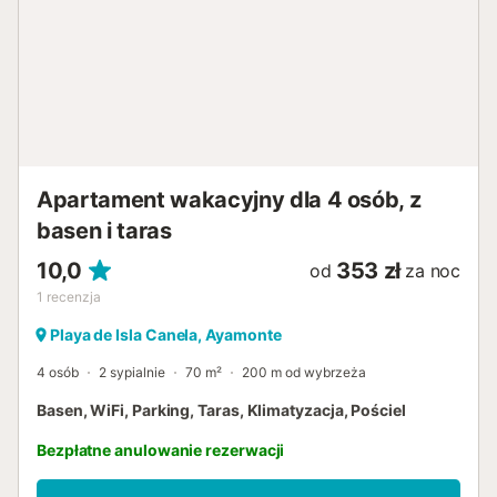
Apartament wakacyjny dla 4 osób, z
basen i taras
10,0
353 zł
od
za noc
1
recenzja
Playa de Isla Canela, Ayamonte
4 osób
2 sypialnie
70 m²
200 m od wybrzeża
Basen, WiFi, Parking, Taras, Klimatyzacja, Pościel
Bezpłatne anulowanie rezerwacji