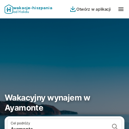
wakacje-hiszpania
Otwórz w aplikacji
od Holidu
Wakacyjny wynajem w
Ayamonte
Cel podróży