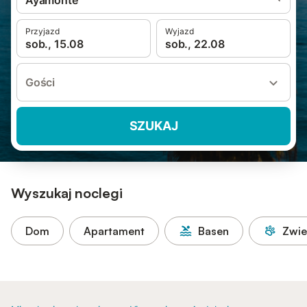
Ayamonte
Przyjazd
Wyjazd
sob., 15.08
sob., 22.08
Gości
SZUKAJ
Wyszukaj noclegi
Dom
Apartament
Basen
Zwie