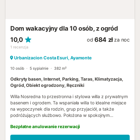
Dom wakacyjny dla 10 osób, z ogród
10,0
684 zł
od
za noc
1
recenzja
Urbanizacion Costa Esuri, Ayamonte
10 osób
5 sypialnie
382 m²
Odkryty basen, Internet, Parking, Taras, Klimatyzacja,
Ogród, Obiekt ogrodzony, Ręczniki
Willa Nosredna to przestronna i stylowa willa z prywatnym
basenem i ogrodem. Ta wspaniała willa to idealne miejsce
na wypoczynek dla rodzin, grup przyjaciół, a także
podróżujących służbowo. Położona w spokojnym
kompleksie mieszkalnym, stanowi oazę spokoju zaledwie
Bezpłatne anulowanie rezerwacji
w niewielkiej odległości od pola golfowego Isla Canela
Links, w Costa Esuri. Willa oferuje przestronne i dobrze