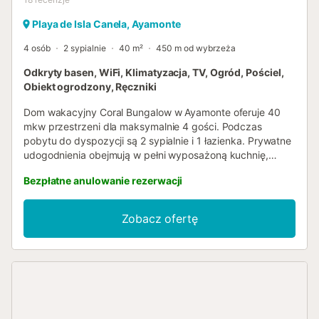
Playa de Isla Canela, Ayamonte
4 osób
2 sypialnie
40 m²
450 m od wybrzeża
Odkryty basen, WiFi, Klimatyzacja, TV, Ogród, Pościel,
Obiekt ogrodzony, Ręczniki
Dom wakacyjny Coral Bungalow w Ayamonte oferuje 40
mkw przestrzeni dla maksymalnie 4 gości. Podczas
pobytu do dyspozycji są 2 sypialnie i 1 łazienka. Prywatne
udogodnienia obejmują w pełni wyposażoną kuchnię,
klimatyzację, szybkie WiFi odpowiednie do wideorozmów
Bezpłatne anulowanie rezerwacji
oraz telewizor zapewniający rozrywkę i wygodę. Z
przyjemnością serdecznie zapraszamy do naszego
obiektu wakacyjnego i dziękujemy za wybranie nas jako
Zobacz ofertę
swojego drugiego domu. Przyjrzyj się bliżej wymienionym
udogodnieniom i przejrzyj dostarczone zdjęcia, aby
dowiedzieć się więcej o tym obiekcie wakacyjnym. Aby
dowiedzieć się więcej o opcjach spania, zapoznaj się z
rozmieszczeniem łóżek w obiekcie. Pamiętaj, aby
sprawdzić regulamin obiektu, aby zapoznać się z
wszelkimi kluczowymi informacjami....