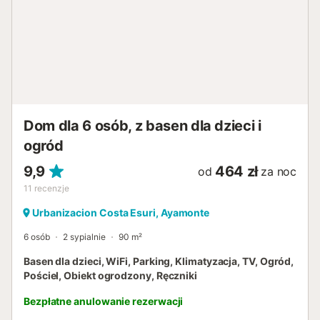
Dom dla 6 osób, z basen dla dzieci i
ogród
9,9
464 zł
od
za noc
11
recenzje
Urbanizacion Costa Esuri, Ayamonte
6 osób
2 sypialnie
90 m²
Basen dla dzieci, WiFi, Parking, Klimatyzacja, TV, Ogród,
Pościel, Obiekt ogrodzony, Ręczniki
Bezpłatne anulowanie rezerwacji