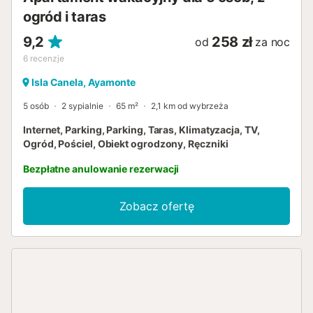
ogród i taras
9,2
258 zł
od
za noc
6
recenzje
Isla Canela, Ayamonte
5 osób
2 sypialnie
65 m²
2,1 km od wybrzeża
Internet, Parking, Parking, Taras, Klimatyzacja, TV,
Ogród, Pościel, Obiekt ogrodzony, Ręczniki
Bezpłatne anulowanie rezerwacji
Zobacz ofertę