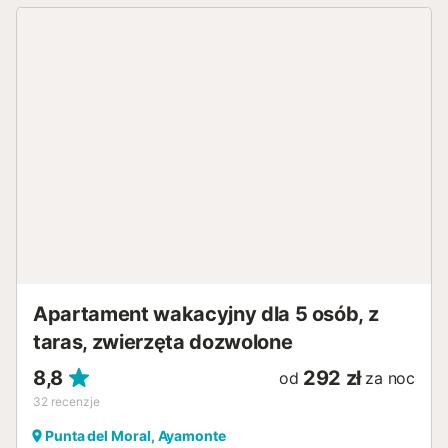
Apartament wakacyjny dla 5 osób, z
taras, zwierzęta dozwolone
8,8
292 zł
od
za noc
32
recenzje
Punta del Moral, Ayamonte