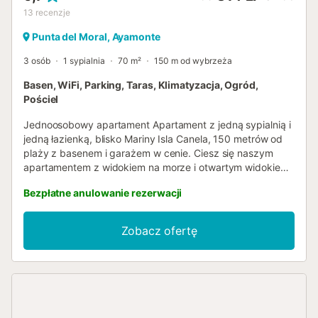
13
recenzje
Punta del Moral, Ayamonte
3 osób
1 sypialnia
70 m²
150 m od wybrzeża
Basen, WiFi, Parking, Taras, Klimatyzacja, Ogród,
Pościel
Jednoosobowy apartament Apartament z jedną sypialnią i
jedną łazienką, blisko Mariny Isla Canela, 150 metrów od
plaży z basenem i garażem w cenie. Ciesz się naszym
apartamentem z widokiem na morze i otwartym widokiem,
w pełni wyposażonym. umeblowany taras. Winda,
Bezpłatne anulowanie rezerwacji
klimatyzacja ciepło-zimno we wszystkich
pomieszczeniach, pościel i ręczniki, zmywarka, telewizor
plazmowy, pełne wyposażenie kuchni, piekarnik i
Zobacz ofertę
kuchenka mikrofalowa, ekspres do kawy, toster, wszystko,
czego potrzebujesz, aby poczuć się jak w domu. -
Maksymalna liczba osób: 3 - Powierzchnia: 70 mkw, w tym
taras solarium Piękny kompleks mieszkalny w centrum
Punta del Moral. Bardzo blisko 7-kilometrowej promenady
łączącej plaże Isla Canela i Punta del Moral, idealnej na