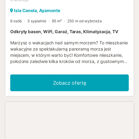
Isla Canela, Ayamonte
6 osób
3 sypialnie
95 m²
250 m od wybrzeża
Odkryty basen, WiFi, Garaż, Taras, Klimatyzacja, TV
Marzysz o wakacjach nad samym morzem? To mieszkanie
wakacyjne ze spektakularną panoramą morza jest
miejscem, w którym warto być! Komfortowe mieszkanie,
położone zaledwie kilka kroków od morza, z gustownym
wyposażeniem w ciepłych kolorach, urzeka swoich gości
od pierwszej chwili. Absolutną atrakcją są jednak bez
wątpienia duże panoramiczne okna, dzięki którym
Zobacz ofertę
podczas wspólnych posiłków oraz podczas relaksu na
sofie będziecie mieli niepowtarzalny widok na morze i
plażę. Niech Twój wzrok powędruje tutaj w dal, ten widok
sprawia, że od razu chcesz wyruszyć na plażę! Na
zewnątrz można zrobić kilka okrążeń we wspólnym
basenie, a następnie opalać się na jednym z wygodnych
leżaków na fantastycznym tarasie, tutaj również
oferowana panorama jest wyjątkowa! Rozkoszuj się
kąpielą w jacuzzi na świeżym powietrzu i zakończ dzień