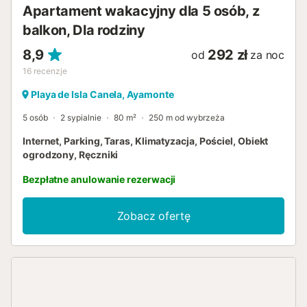
Apartament wakacyjny dla 5 osób, z
balkon, Dla rodziny
8,9
292 zł
od
za noc
16
recenzje
Playa de Isla Canela, Ayamonte
5 osób
2 sypialnie
80 m²
250 m od wybrzeża
Internet, Parking, Taras, Klimatyzacja, Pościel, Obiekt
ogrodzony, Ręczniki
Bezpłatne anulowanie rezerwacji
Zobacz ofertę