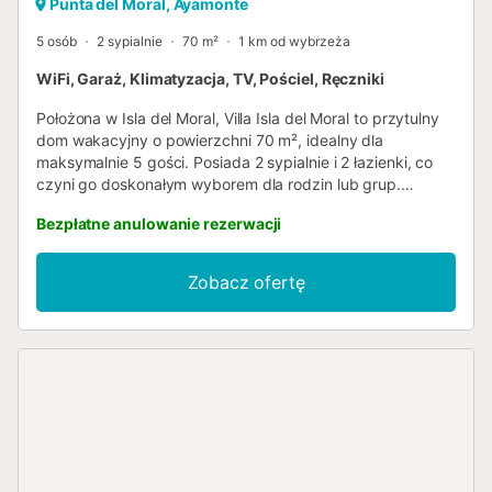
Punta del Moral, Ayamonte
5 osób
2 sypialnie
70 m²
1 km od wybrzeża
WiFi, Garaż, Klimatyzacja, TV, Pościel, Ręczniki
Położona w Isla del Moral, Villa Isla del Moral to przytulny
dom wakacyjny o powierzchni 70 m², idealny dla
maksymalnie 5 gości. Posiada 2 sypialnie i 2 łazienki, co
czyni go doskonałym wyborem dla rodzin lub grup.
Kuchnia jest w pełni wyposażona, dzięki czemu można
Bezpłatne anulowanie rezerwacji
łatwo przygotowywać posiłki podczas pobytu. Korzystaj z
szybkiego Wi-Fi do rozmów wideo, telewizora, klimatyzacji
oraz dedykowanego miejsca do pracy dla tych, którzy
Zobacz ofertę
potrzebują pracować zdalnie. Jeśli podróżujesz z
niemowlętami, dostępne jest łóżeczko dziecięce. Prywatny
balkon i otwarta terasa to idealne miejsca do relaksu i
podziwiania otoczenia. Plaża znajduje się w pobliżu, co
ułatwia korzystanie z nadmorskich atrakcji i chwil
odpoczynku. Miejsce parkingowe dostępne jest tuż przy
wejściu do obiektu. Wydarzenia nie są dozwolone na
terenie obiektu....