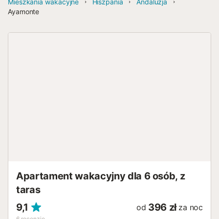
Mieszkania wakacyjne
Hiszpania
Andaluzja
Ayamonte
Apartament wakacyjny dla 6 osób, z
taras
9,1
396 zł
od
za noc
6
recenzje