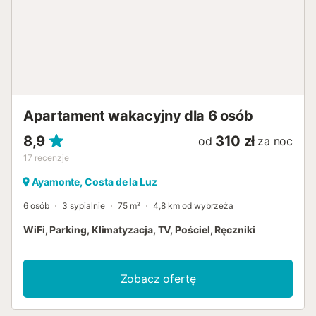
Apartament wakacyjny dla 6 osób
8,9
310 zł
od
za noc
17
recenzje
Ayamonte, Costa de la Luz
6 osób
3 sypialnie
75 m²
4,8 km od wybrzeża
WiFi, Parking, Klimatyzacja, TV, Pościel, Ręczniki
Zobacz ofertę