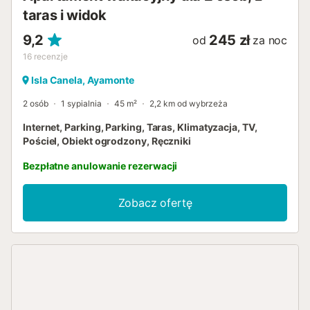
taras i widok
9,2
245 zł
od
za noc
16
recenzje
Isla Canela, Ayamonte
2 osób
1 sypialnia
45 m²
2,2 km od wybrzeża
Internet, Parking, Parking, Taras, Klimatyzacja, TV,
Pościel, Obiekt ogrodzony, Ręczniki
Bezpłatne anulowanie rezerwacji
Zobacz ofertę