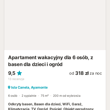
Apartament wakacyjny dla 6 osób, z
basen dla dzieci i ogród
9,5
318 zł
od
za noc
13
recenzje
Isla Canela, Ayamonte
6 osób
2 sypialnie
75 m²
200 m od wybrzeża
Odkryty basen, Basen dla dzieci, WiFi, Garaż,
Klimatyzacja, TV, Ogród, Pościel, Obiekt ogrodzony,