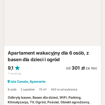
Apartament wakacyjny dla 6 osób, z
basen dla dzieci i ogród
9,1
301 zł
od
za noc
7
recenzje
Isla Canela, Ayamonte
6 osób
2 sypialnie
70 m²
400 m od wybrzeża
Odkryty basen, Basen dla dzieci, WiFi, Parking,
Klimatyzacja, TV, Ogród, Pościel, Obiekt ogrodzony,