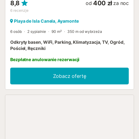
8,8
400 zł
od
za noc
6
recenzje
Playa de Isla Canela, Ayamonte
6 osób
2 sypialnie
90 m²
350 m od wybrzeża
Odkryty basen, WiFi, Parking, Klimatyzacja, TV, Ogród,
Pościel, Ręczniki
Bezpłatne anulowanie rezerwacji
Zobacz ofertę