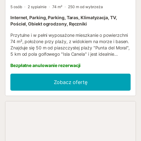
5 osób
2 sypialnie
74 m²
250 m od wybrzeża
Internet, Parking, Parking, Taras, Klimatyzacja, TV,
Pościel, Obiekt ogrodzony, Ręczniki
Przytulne i w pełni wyposażone mieszkanie o powierzchni
74 m², położone przy plaży, z widokiem na morze i basen.
Znajduje się 50 m od piaszczystej plaży "Punta del Moral",
5 km od pola golfowego "Isla Canela" i jest idealnie
położone dla rodzin oraz blisko morza. Do dyspozycji
Bezpłatne anulowanie rezerwacji
gości jest winda, taras o powierzchni 9 m², żelazko,
dostęp do internetu (wifi), suszarka do włosów,
ogrzewanie elektryczne (grzejniki), klimatyzacja w salonie i
Zobacz ofertę
niektórych sypialniach, wspólny basen, zadaszony parking
w tym samym budynku, 1 telewizor. Niezależna kuchnia z
płytą ceramiczną jest wyposażona w lodówkę, kuchenkę
mikrofalową, piekarnik, zamrażarkę, pralkę,
naczynia/sztućce, przybory kuchenne, ekspres do kawy,
toster i sokowirówkę....