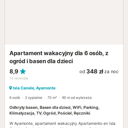
drinkiem. Przerzuć ręcznik kąpielowy przez ramię i zaraz
po śniadaniu weź orzeźwiającą kąpiel w morzu. Spaceruj
po promenadzie porośniętej palmami lub wybierz się na
wędrówkę po pięknej okolicznej przyrodzie z dębami
korkowymi i majestatyczną Rio Guadiana. Spędź
niezapomniane wakacje na magicznym tle w mieszkaniu
wakacyjnym z dostępem do basenu i jacuzzi....
Apartament wakacyjny dla 6 osób, z
ogród i basen dla dzieci
8,9
348 zł
od
za noc
13
recenzje
Isla Canela, Ayamonte
6 osób
2 sypialnie
70 m²
90 m od wybrzeża
Odkryty basen, Basen dla dzieci, WiFi, Parking,
Klimatyzacja, TV, Ogród, Pościel, Ręczniki
W Ayamonte, apartament wakacyjny Apartamento en Isla