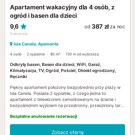
Apartament wakacyjny dla 4 osób, z
ogród i basen dla dzieci
9,6
387 zł
od
za noc
9
recenzje
Isla Canela, Ayamonte
4 osób
2 sypialnie
80 m²
150 m od wybrzeża
Odkryty basen, Basen dla dzieci, WiFi, Garaż,
Klimatyzacja, TV, Ogród, Pościel, Obiekt ogrodzony,
Ręczniki
Piękny apartament położony bezpośrednio przy plaży w
Isla Canela. Posiada 2 sypialnie, z czego jedna to
apartament z telewizorem zamontowanym na ścianie i
bezpośrednim wyjściem na przestronny, przeszklony taras
z rozsuwanymi szklanymi zasłonami, z którego roztacza
Bezpłatne anulowanie rezerwacji
się wspaniały widok na morze. Do dyspozycji są 2 w pełni
wyposażone, oddzielne łazienki. Otwarta kuchnia
połączona jest z salonem i jest w pełni wyposażona w
Zobacz ofertę