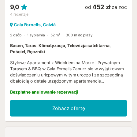
9,0
452 zł
od
za noc
4
recenzje
Cala Fornells, Calvià
2 osób
1 sypialnia
52 m²
300 m do plaży
Basen, Taras, Klimatyzacja, Telewizja satelitarna,
Pościel, Ręczniki
Stylowe Apartament z Widokiem na Morze i Prywatnym
Tarasem & BBQ w Cala Fornells Zanurz się w wyjątkowym
doświadczeniu urlopowym w tym uroczo i ze szczególną
dbałością o detale urządzonym apartamencie
wakacyjnym, położonym w pożądanej lokalizacji Cala
Bezpłatne anulowanie rezerwacji
Fornells. Z tarasu, a także z niemal wszystkich
pomieszczeń, roztacza się zapierający dech w piersiach
panoramiczny widok na otwarte morze i idylliczne
Zobacz ofertę
zatoczki regionu – idealne tło dla niezapomnianego
wypoczynku. Sam apartament zachwyca elegancką i
otwartą przestrzenią mieszkalną. Stylowy salon z jadalnią
harmonijnie przechodzi w nowoczesną, otwartą kuchnię.
Przez obszerne, sięgające podłogi drzwi przesuwne