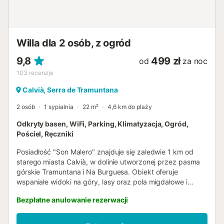
Willa dla 2 osób, z ogród
9,8
499 zł
od
za noc
103
recenzje
Calvià, Serra de Tramuntana
2 osób
1 sypialnia
22 m²
4,6 km do plaży
Odkryty basen, WiFi, Parking, Klimatyzacja, Ogród,
Pościel, Ręczniki
Posiadłość "Son Malero" znajduje się zaledwie 1 km od
starego miasta Calvià, w dolinie utworzonej przez pasma
górskie Tramuntana i Na Burguesa. Obiekt oferuje
wspaniałe widoki na góry, lasy oraz pola migdałowe i
chleba świętojańskiego. Pokój dwuosobowy składa się z
Bezpłatne anulowanie rezerwacji
sypialni z podwójnym łóżkiem (150x200 cm) i łazienki,
przeznaczony dla 2 osób. Dodatkowe udogodnienia
obejmują Wi-Fi, klimatyzację, ekspres do kawy i minibar.