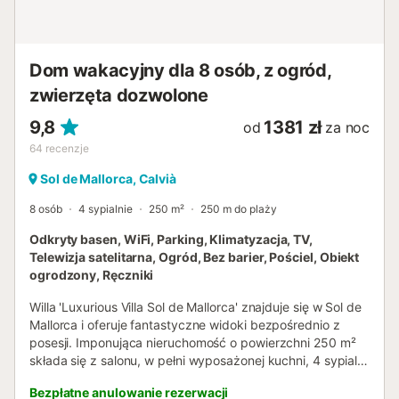
Siłownia będzie niedostępna podczas pobytu.
Zameldowanie odbywa się samodzielnie za pomocą
skrzyneczki na klucze. Dostępny jest bezpłatny parking
uliczny. Zwierzęta, palenie i organizowanie imprez są
Dom wakacyjny dla 8 osób, z ogród,
zabronione....
zwierzęta dozwolone
9,8
1381 zł
od
za noc
64
recenzje
Sol de Mallorca, Calvià
8 osób
4 sypialnie
250 m²
250 m do plaży
Odkryty basen, WiFi, Parking, Klimatyzacja, TV,
Telewizja satelitarna, Ogród, Bez barier, Pościel, Obiekt
ogrodzony, Ręczniki
Willa 'Luxurious Villa Sol de Mallorca' znajduje się w Sol de
Mallorca i oferuje fantastyczne widoki bezpośrednio z
posesji. Imponująca nieruchomość o powierzchni 250 m²
składa się z salonu, w pełni wyposażonej kuchni, 4 sypialni
i 2 łazienek, a może pomieścić 8 osób. Na miejscu
Bezpłatne anulowanie rezerwacji
dostępne są udogodnienia takie jak szybkie Wi-Fi