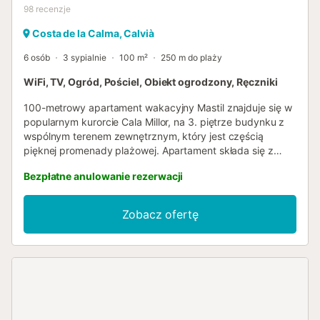
98
recenzje
Costa de la Calma, Calvià
6 osób
3 sypialnie
100 m²
250 m do plaży
WiFi, TV, Ogród, Pościel, Obiekt ogrodzony, Ręczniki
100-metrowy apartament wakacyjny Mastil znajduje się w
popularnym kurorcie Cala Millor, na 3. piętrze budynku z
wspólnym terenem zewnętrznym, który jest częścią
pięknej promenady plażowej. Apartament składa się z
przytulnego salonu z jadalnią, bardzo dobrze
Bezpłatne anulowanie rezerwacji
wyposażonej kuchni, 3 sypialni (jedna z łóżkiem typu king-
size i dwie z dwoma łóżkami pojedynczymi) oraz 2
łazienek, dzięki czemu może pomieścić 6 osób.
Zobacz ofertę
Udogodnienia obejmują również Wi-Fi, wentylatory,
telewizor, łóżeczko dla dziecka i krzesełko do karmienia.
Na wspólnym terenie zewnętrznym znajduje się
umeblowany taras słoneczny z zapierającym dech w
piersiach widokiem na zatokę i promenadę plażową.
Pozwól się porwać zgiełkowi ulic lub zakończ przytulny
wieczór kieliszkiem wina. Będziesz mieć również dostęp