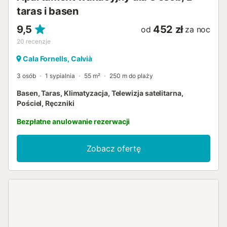
taras i basen
9,5
452 zł
od
za noc
20
recenzje
Cala Fornells, Calvià
3 osób
1 sypialnia
55 m²
250 m do plaży
Basen, Taras, Klimatyzacja, Telewizja satelitarna,
Pościel, Ręczniki
Bezpłatne anulowanie rezerwacji
Zobacz ofertę