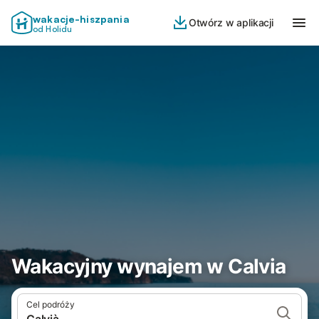
wakacje-hiszpania
Otwórz w aplikacji
od Holidu
Wakacyjny wynajem w Calvia
Cel podróży