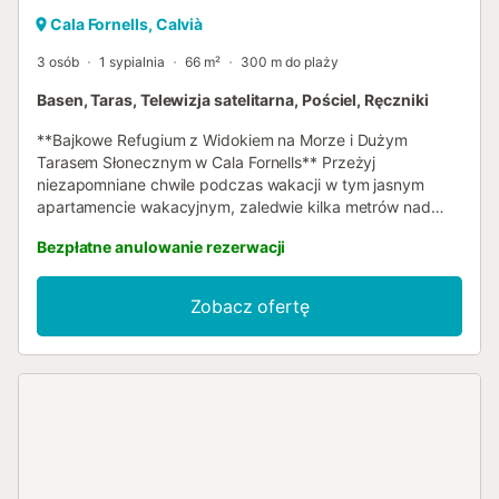
Cala Fornells, Calvià
3 osób
1 sypialnia
66 m²
300 m do plaży
Basen, Taras, Telewizja satelitarna, Pościel, Ręczniki
**Bajkowe Refugium z Widokiem na Morze i Dużym
Tarasem Słonecznym w Cala Fornells** Przeżyj
niezapomniane chwile podczas wakacji w tym jasnym
apartamencie wakacyjnym, zaledwie kilka metrów nad
morzem, w najlepszej lokalizacji w popularnej miejscowości
Bezpłatne anulowanie rezerwacji
Cala Fornells. Absolutny hit: zapierający dech w piersiach,
bezpośredni widok na malowniczą zatokę, który
towarzyszy Ci od momentu wejścia do apartamentu przez
Zobacz ofertę
taras. Sercem tej wakacyjnej oazy jest częściowo
zadaszony taras słoneczny o powierzchni około 70 m².
Dzięki różnorodnym miejscom do siedzenia zaprasza do
relaksu, opalania i wspólnego spędzania czasu, oferując
jednocześnie cień nawet w upalne dni. Duże drzwi
dwuskrzydłowe prowadzą bezpośrednio z tarasu do
otwartego salonu z jadalnią i połączonej z nim
nowoczesnej kuchni. Apartament oferuje zakwaterowanie
dla dwóch osób w przestronnej sypialni dwuosobowej i