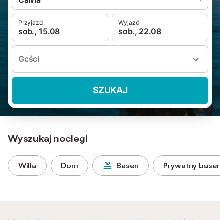
Calvià
Przyjazd
Wyjazd
sob., 15.08
sob., 22.08
Gości
SZUKAJ
Wyszukaj noclegi
Willa
Dom
Basen
Prywatny base