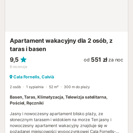
komfortu, oferując kojące ochłodzenie latem i ciepło zimą.
Jednak sercem tej nieruchomości jest przestronny taras –
naturalne przedłużenie przestrzeni życiowej pod
majorkańskim niebem. Tutaj spędzisz niezapomniane
chwile: podczas śniadania o wschodzie słońca, relaksując
się z dobrą książką lub podziwiając spektakularne
zachody słońca, zawsze słysząc szum fal i morza. Z
Apartament wakacyjny dla 2 osób, z
Twojego miejsca zakwa...
taras i basen
9,5
551 zł
od
za noc
8
recenzje
Cala Fornells, Calvià
2 osób
1 sypialnia
52 m²
300 m do plaży
Basen, Taras, Klimatyzacja, Telewizja satelitarna,
Pościel, Ręczniki
Jasny i nowoczesny apartament blisko plaży, ze
słonecznym tarasem i widokiem na morze Ten jasny i
nowoczesny apartament wakacyjny znajduje się w
pożądanej miejscowości wypoczynkowej Cala Fornells-