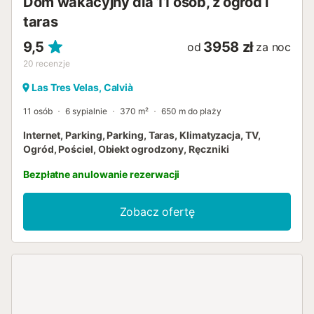
Dom wakacyjny dla 11 osób, z ogród i
ofertę. Idealna lokalizacja sprawia, że apart...
taras
9,5
3958 zł
od
za noc
20
recenzje
Las Tres Velas, Calvià
11 osób
6 sypialnie
370 m²
650 m do plaży
Internet, Parking, Parking, Taras, Klimatyzacja, TV,
Ogród, Pościel, Obiekt ogrodzony, Ręczniki
Bezpłatne anulowanie rezerwacji
Zobacz ofertę