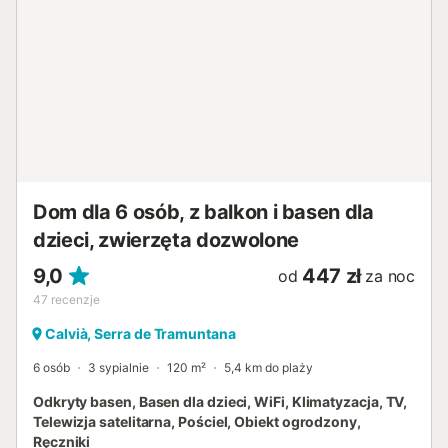
Dom dla 6 osób, z balkon i basen dla
dzieci, zwierzęta dozwolone
9,0
447 zł
od
za noc
47
recenzje
Calvià, Serra de Tramuntana
6 osób
3 sypialnie
120 m²
5,4 km do plaży
Odkryty basen, Basen dla dzieci, WiFi, Klimatyzacja, TV,
Telewizja satelitarna, Pościel, Obiekt ogrodzony,
Ręczniki