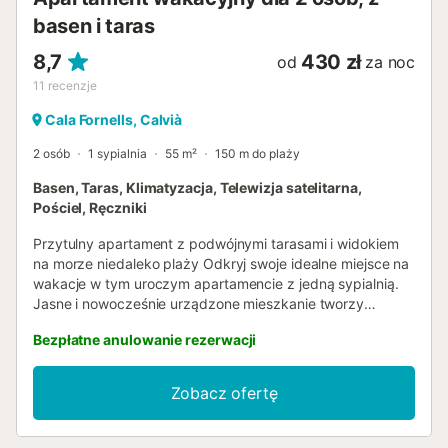
basen i taras
8,7
430 zł
od
za noc
11
recenzje
Cala Fornells, Calvià
2 osób
1 sypialnia
55 m²
150 m do plaży
Basen, Taras, Klimatyzacja, Telewizja satelitarna,
Pościel, Ręczniki
Przytulny apartament z podwójnymi tarasami i widokiem
na morze niedaleko plaży Odkryj swoje idealne miejsce na
wakacje w tym uroczym apartamencie z jedną sypialnią.
Jasne i nowocześnie urządzone mieszkanie tworzy
przyjazną atmosferę, która zachęca do relaksu i sprawia,
Bezpłatne anulowanie rezerwacji
że od razu poczujesz się jak w domu. Z salonu z jadalnią
oraz z obu tarasów roztacza się piękny widok na lśniące,
błękitne morze, widoczne znad pobliskich domów.
Zobacz ofertę
Apartament oferuje dwa tarasy o powierzchni około 4 m²
każdy – jeden przy salonie, drugi przy sypialni – oba z
częściowym widokiem na morze. Komfortowa sypialnia z