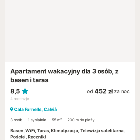
nowoczesnej łazience z prysznicem typu walk-in. Na
życzenie dodatkowa osoba może zostać zakwaterowana
na rozkładanej sofie w salonie (za dodatkową opłatą).
Wspaniały widok na morze towarzyszy Ci prawie ze
wszystkich pomieszczeń. Zaledwie kilka kroków od tarasu
czekają na Ciebie przestronny wspólny basen obiektu z
przylegającą restauracją oraz bezpośredni dostęp do
morza przez kolejne kamienne tarasy, które również są do
dyspozycji gości. Doskonała lokalizacja spełni wszelkie
życzenia: piaszczyste plaże Paguery i urokliwa...
Apartament wakacyjny dla 3 osób, z
basen i taras
8,5
452 zł
od
za noc
4
recenzje
Cala Fornells, Calvià
3 osób
1 sypialnia
55 m²
200 m do plaży
Basen, WiFi, Taras, Klimatyzacja, Telewizja satelitarna,
Pościel, Ręczniki