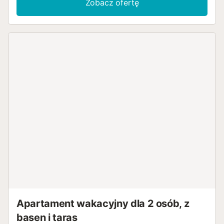
Zobacz ofertę
Dostępna jest również wspólna część zewnętrzna z innymi
mieszkańcami posiadłości, w tym basen, otwarta terasa,
ogród i prysznic na świeżym powietrzu. Restauracje, bary i
kawiarnie oddalone są o 12-15 minut spacerem, a
najbliższy supermarket znajduje się 13 minut pieszo (950
m). Plaża Palmanova oddalona jest o 12 minut jazdy
samochodem (7,8 km). Centrum Palmy oddalone jest o
około 20 minut jazdy samochodem, a lotnisko Palma de
Mallorca o 28 minut jazdy samochodem (30,7 km). Na
terenie posiadłości dostępny jest parking. Zwierzęta nie są
akceptowane. Pościel i ręczniki są zapewnione. Codzienne
sprzątanie i wymiana ręczników są wliczone w cenę....
Apartament wakacyjny dla 2 osób, z
basen i taras