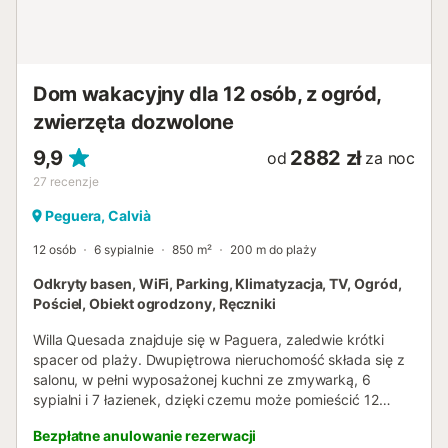
życiem centrum miasta z jego sklepami i restauracjami są
łatwo dostępne pieszo. Region ten ukazuje swój
szczególny urok zwłaszcza w spokojnym okresie
zimowym – wówczas pobliskie szlaki przyrodnicze
Dom wakacyjny dla 12 osób, z ogród,
zapraszają na relaksujące spacery...
zwierzęta dozwolone
9,9
2882 zł
od
za noc
27
recenzje
Peguera, Calvià
12 osób
6 sypialnie
850 m²
200 m do plaży
Odkryty basen, WiFi, Parking, Klimatyzacja, TV, Ogród,
Pościel, Obiekt ogrodzony, Ręczniki
Willa Quesada znajduje się w Paguera, zaledwie krótki
spacer od plaży. Dwupiętrowa nieruchomość składa się z
salonu, w pełni wyposażonej kuchni ze zmywarką, 6
sypialni i 7 łazienek, dzięki czemu może pomieścić 12
osób. Dodatkowe udogodnienia obejmują szybkie Wi-Fi z
Bezpłatne anulowanie rezerwacji
dedykowanym miejscem do pracy w domu, klimatyzację,