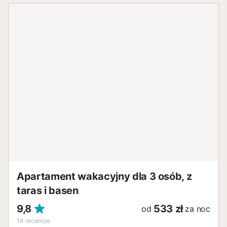
na 1. piętrze jest idealna dla gości, którzy chcą pokonać
tylko kilka schodków. Doskonała infrastruktura kompleksu
znajduje się w bezpośrednim zasięgu: ciesz się
bezpośrednim dostępem do morza na orzeźwiającą kąpiel
lub zrelaksuj się przy wspólnym basenie, przy którym
znajduje się restauracja z fantastycznym widokiem na
morze. Komfortowe zaplecze obejmuje również dwie
kolejne restauracje oraz dobrze zaopatrzony sklep
spożywczy na spontaniczne potrzeby – jednak w
miesiącach zimowych od listopada do marca jest
nieczynny. Idealna lokalizacja widoczna jest również w
najbliższej okolicy: wymarzone piaszczyste plaże
Paguery, jak i urokliwa kamienista zatoczka Cala Fornells
znajdują się w odległości krótkiego spaceru, podobnie jak
tętniące życiem centrum miejscowości z urozmaiconą
gastronomią...
Apartament wakacyjny dla 3 osób, z
taras i basen
9,8
533 zł
od
za noc
14
recenzje