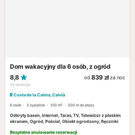
Dom wakacyjny dla 6 osób, z ogród
8,8
839 zł
od
za noc
45
recenzje
Costa de la Calma, Calvià
6 osób
3 sypialnie
100 m²
300 m do plaży
Odkryty basen, Internet, Taras, TV, Telewizor z płaskim
ekranem, Ogród, Pościel, Obiekt ogrodzony, Ręczniki
Bezpłatne anulowanie rezerwacji