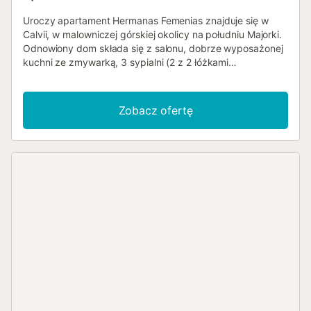
Uroczy apartament Hermanas Femenias znajduje się w
Calvii, w malowniczej górskiej okolicy na południu Majorki.
Odnowiony dom składa się z salonu, dobrze wyposażonej
kuchni ze zmywarką, 3 sypialni (2 z 2 łóżkami
pojedynczymi i jedna z 3 łóżkami pojedynczymi), a także
2 łazienek i może pomieścić 6 osób. Dodatkowe
udogodnienia obejmują Wi-Fi, klimatyzację, telewizor,
Zobacz ofertę
konsolę do gier, łóżeczko dziecięce i krzesełko do
karmienia. Z otwartego tarasu otaczającego apartament
na pierwszym piętrze roztacza się piękny widok na góry, a
na parterze można spędzać wieczory na zadaszonym
tarasie przy kieliszku wina i kolacjach z grilla. Najbliższy
supermarket znajduje się zaledwie 4 minuty spacerem
(300 m), a centrum Calvii z wieloma sklepami,
restauracjami i kawiarniami oddalone jest od apartamentu
o 500 m (6 minut spacerem). Najbliższa plaża, Platja Gran
de Torà, znajduje się 9,8 km (16 minut jazdy
samochodem) od obiektu. Stolica Majorki, Palma (centrum
miasta), znajduje się 20 km (26 minut jazdy samochodem)
na wschód od Calvii, a na lotnisko można dotrzeć w pół
godziny (32 km). Dostępne jest parkowanie na ulicy.