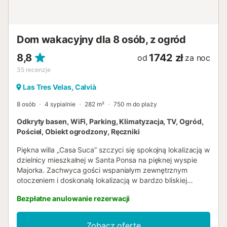
Zwierzęta są mile widziane. Palenie dozwolone. Opłaty za
klimatyzację i energię elektryczną są wliczone w cenę.
Materace są zawsze wymieniane. Numer licencji: ETV7283
Nazwa: Hermanas Femenias...
Dom wakacyjny dla 8 osób, z ogród
8,8
1742 zł
od
za noc
35
recenzje
Las Tres Velas, Calvià
8 osób
4 sypialnie
282 m²
750 m do plaży
Odkryty basen, WiFi, Parking, Klimatyzacja, TV, Ogród,
Pościel, Obiekt ogrodzony, Ręczniki
Piękna willa „Casa Suca” szczyci się spokojną lokalizacją w
dzielnicy mieszkalnej w Santa Ponsa na pięknej wyspie
Majorka. Zachwyca gości wspaniałym zewnętrznym
otoczeniem i doskonałą lokalizacją w bardzo bliskiej
odległości od morza. Willa o powierzchni 282 m² składa się
Bezpłatne anulowanie rezerwacji
z salonu, dobrze wyposażonej kuchni ze zmywarką, 4
sypialni (2 z dwoma łóżkami pojedynczymi, 2 z łóżkami
podwójnymi) oraz 3 łazienek i może pomieścić 8 osób.
Zobacz ofertę