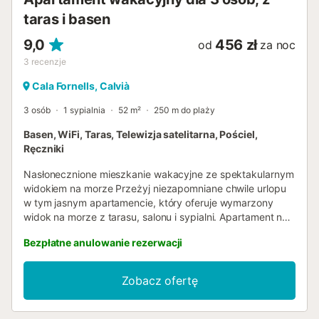
taras i basen
9,0
456 zł
od
za noc
3
recenzje
Cala Fornells, Calvià
3 osób
1 sypialnia
52 m²
250 m do plaży
Basen, WiFi, Taras, Telewizja satelitarna, Pościel,
Ręczniki
Nasłonecznione mieszkanie wakacyjne ze spektakularnym
widokiem na morze Przeżyj niezapomniane chwile urlopu
w tym jasnym apartamencie, który oferuje wymarzony
widok na morze z tarasu, salonu i sypialni. Apartament na
1. piętrze zachwyca otwartą strefą dzienną z jadalnią oraz
Bezpłatne anulowanie rezerwacji
nowoczesną, w pełni wyposażoną kuchnią z praktycznym
barkiem. Przez przesuwne drzwi sięgające podłogi można
wyjść na około 10 m² zadaszonego tarasu – idealne
Zobacz ofertę
miejsce na słoneczne śniadanie lub romantyczne wieczory.
Przytulna sypialnia z podwójnym łóżkiem również oferuje
wspaniały widok na lśniące Morze Śródziemne. Lokalizacja