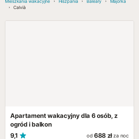
Mieszkania wakacyjne
Hiszpania
Baleary
Majorka
Calvià
Apartament wakacyjny dla 6 osób, z
ogród i balkon
9,1
688 zł
od
za noc