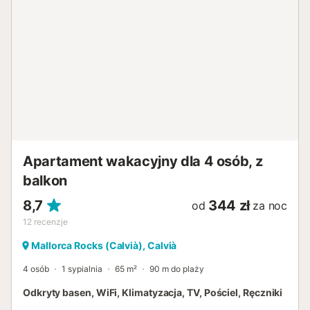
do wspólnego ogrodu i pryszniców zewnętrznych do
odświeżenia. Piękna piaszczysta plaża Cala Millor znajduje
się zaledwie 300 metrów od obiektu, a szeroki wybór
sklepów, restauracji, barów i kawiarni znajduje się w
najbliższej okolicy. Najbliższy supermarket oddalony jest o
350 m (4 minuty spacerem). Dzięki idealnej lokalizacji i
doskonałemu połączeniu komunikacji miejskiej, możesz
dotrzeć do wszystkich ważnych miejsc bez samochodu.
Parking dostępny jest na ulicy. Pościel i ręczniki są
wliczone w cenę. Numer licencji: ETVPL/14444, Nazwa:
MASTIL...
Apartament wakacyjny dla 4 osób, z
balkon
8,7
344 zł
od
za noc
12
recenzje
Mallorca Rocks (Calvià), Calvià
4 osób
1 sypialnia
65 m²
90 m do plaży
Odkryty basen, WiFi, Klimatyzacja, TV, Pościel, Ręczniki