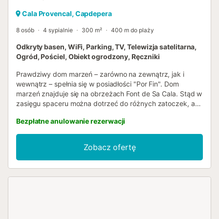
Cala Provencal, Capdepera
8 osób
4 sypialnie
300 m²
400 m do plaży
Odkryty basen, WiFi, Parking, TV, Telewizja satelitarna,
Ogród, Pościel, Obiekt ogrodzony, Ręczniki
Prawdziwy dom marzeń – zarówno na zewnątrz, jak i
wewnątrz – spełnia się w posiadłości "Por Fin". Dom
marzeń znajduje się na obrzeżach Font de Sa Cala. Stąd w
zasięgu spaceru można dotrzeć do różnych zatoczek, a
niewielka, zaciszna zatoczka znajduje się tuż przed
Bezpłatne anulowanie rezerwacji
domem. Niewielka miejscowość oferuje również
różnorodne możliwości zakupów, a także zapraszające
bary i restauracje. Miłośnicy pieszych wędrówek mogą
Zobacz ofertę
wyruszyć z posiadłości do Font de sa Calas, a przez
porośnięte sosnami wzgórze dotrzeć do Canyamel. Na
zewnątrz czeka niezwykła wieża z tarasem pierwszej
klasy, z którego można podziwiać niepowtarzalny widok
na morze. Ekstrawaganckie meble rattanowe zapraszają
do odpoczynku, a basen o wymiarach 7 x 4 metry z
otaczającym go tarasem do opalania zachęca do