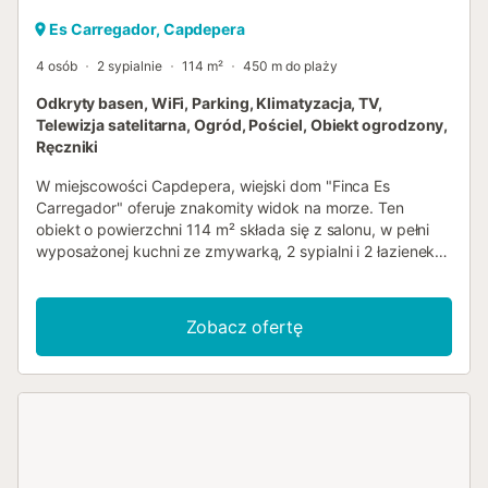
Es Carregador, Capdepera
4 osób
2 sypialnie
114 m²
450 m do plaży
Odkryty basen, WiFi, Parking, Klimatyzacja, TV,
Telewizja satelitarna, Ogród, Pościel, Obiekt ogrodzony,
Ręczniki
W miejscowości Capdepera, wiejski dom "Finca Es
Carregador" oferuje znakomity widok na morze. Ten
obiekt o powierzchni 114 m² składa się z salonu, w pełni
wyposażonej kuchni ze zmywarką, 2 sypialni i 2 łazienek,
a także dodatkowej toalety, dzięki czemu może pomieścić
4 osoby. Dodatkowe udogodnienia obejmują Wi-Fi,
telewizję satelitarną, klimatyzację, wentylator oraz pralkę.
Zobacz ofertę
Dostępne jest również łóżeczko dziecięce i wysokie
krzesełko. Twoja prywatna przestrzeń zewnętrzna
obejmuje basen, 2 zadaszone tarasy, grill i prysznic
zewnętrzny. Obiekt ma dostęp do wspólnej przestrzeni
zewnętrznej, która obejmuje otwarty taras. Podzielcie się
domowym posiłkiem na tarasie, ciesząc się relaksującym
widokiem na morze w tle! W pobliżu polecane są zamek