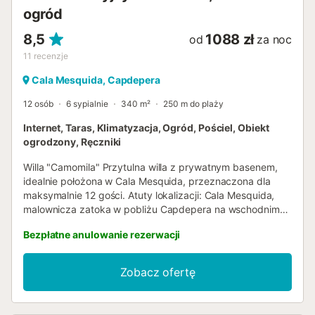
ogród
8,5
1088 zł
od
za noc
11
recenzje
Cala Mesquida, Capdepera
12 osób
6 sypialnie
340 m²
250 m do plaży
Internet, Taras, Klimatyzacja, Ogród, Pościel, Obiekt
ogrodzony, Ręczniki
Willa "Camomila" Przytulna willa z prywatnym basenem,
idealnie położona w Cala Mesquida, przeznaczona dla
maksymalnie 12 gości. Atuty lokalizacji: Cala Mesquida,
malownicza zatoka w pobliżu Capdepera na wschodnim
wybrzeżu Majorki, słynie z krystalicznie czystej wody i
Bezpłatne anulowanie rezerwacji
drobnych piaszczystych plaż, popularnych zarówno
wśród mieszkańców, jak i turystów. W pobliżu znajdują się
różne restauracje, bary oraz znane pole golfowe, co czyni
Zobacz ofertę
tę okolicę idealnym miejscem na dni spędzone na plaży
lub spokojne wypady. Cechy willi: "Camomila" oferuje 6
przestronnych sypialni, zapewniających przestrzeń i