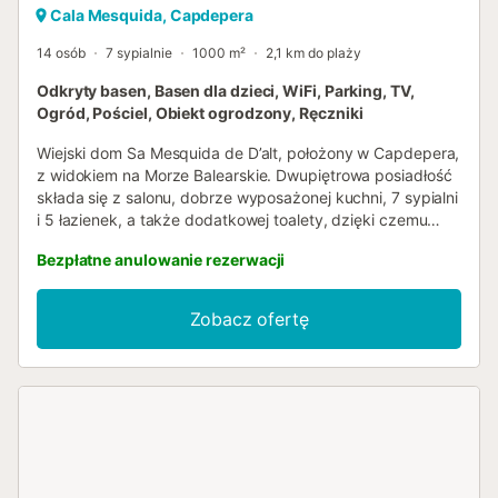
Cala Mesquida, Capdepera
14 osób
7 sypialnie
1000 m²
2,1 km do plaży
Odkryty basen, Basen dla dzieci, WiFi, Parking, TV,
Ogród, Pościel, Obiekt ogrodzony, Ręczniki
Wiejski dom Sa Mesquida de D’alt, położony w Capdepera,
z widokiem na Morze Balearskie. Dwupiętrowa posiadłość
składa się z salonu, dobrze wyposażonej kuchni, 7 sypialni
i 5 łazienek, a także dodatkowej toalety, dzięki czemu
może pomieścić 12 osób. Dodatkowe udogodnienia
Bezpłatne anulowanie rezerwacji
obejmują Wi-Fi, Smart TV z usługami streamingowymi,
wentylator, pralkę, suszarkę, a także ręczniki
plażowe/basenowe. Ponadto do dyspozycji Gości jest stół
Zobacz ofertę
do tenisa stołowego i stół bilardowy. Dostępne są również
3 łóżeczka dziecięce i 2 krzesełka do karmienia. Obiekt
ten nie oferuje: klimatyzacji. Obiekt ten dysponuje
prywatnym terenem zewnętrznym z basenem, basenem
dla dzieci, ogrodem, otwartymi i zadaszonymi tarasami,
balkonem, grillem i prysznicem zewnętrznym. Obiekt
położony jest blisko plaży, a kort tenisowy znajduje się w
odległości 15 minut spacerem. Na terenie posesji dostępne