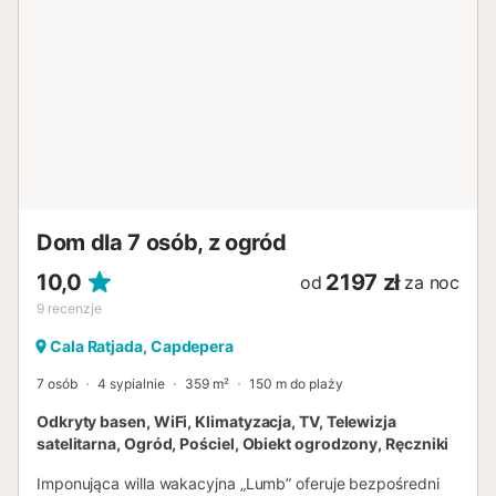
Capdepera, plaża Platja de Font de sa Cala i plaża
Canyamel. Dostępne jest miejsce parkingowe na terenie
posesji oraz miejsce parkingowe w garażu. Zwierzęta nie
są akceptowane. Podatek ekologiczny jest płatny
gotówką po przyjeździe. Meble wewnętrzne i zewnętrzne
muszą zostać odstawione na swoje miejsce przed
wyjazdem. Goście proszeni są o usunięcie śmieci przed
wymeldowaniem i przestrzeganie zasad segregacji
odpadów (więcej informacji na miejscu)....
Dom dla 7 osób, z ogród
10,0
2197 zł
od
za noc
9
recenzje
Cala Ratjada, Capdepera
7 osób
4 sypialnie
359 m²
150 m do plaży
Odkryty basen, WiFi, Klimatyzacja, TV, Telewizja
satelitarna, Ogród, Pościel, Obiekt ogrodzony, Ręczniki
Imponująca willa wakacyjna „Lumb” oferuje bezpośredni