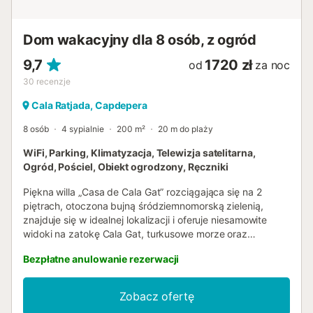
Znajduje się tam szeroki wybór restauracji, barów i
kawiarni, a także sklepy. Przespaceruj się promenadą i
ciesz się zachodem słońca z widokiem na morze.
Dom wakacyjny dla 8 osób, z ogród
Najleps...
9,7
1720 zł
od
za noc
30
recenzje
Cala Ratjada, Capdepera
8 osób
4 sypialnie
200 m²
20 m do plaży
WiFi, Parking, Klimatyzacja, Telewizja satelitarna,
Ogród, Pościel, Obiekt ogrodzony, Ręczniki
Piękna willa „Casa de Cala Gat” rozciągająca się na 2
piętrach, otoczona bujną śródziemnomorską zielenią,
znajduje się w idealnej lokalizacji i oferuje niesamowite
widoki na zatokę Cala Gat, turkusowe morze oraz
wspaniałe góry. Przestronna posiadłość składa się z
Bezpłatne anulowanie rezerwacji
salonu z jadalnią, dobrze wyposażonej kuchni ze
zmywarką, 4 sypialni (3 z 2 łóżkami pojedynczymi) oraz 2
łazienek i może pomieścić 8 osób. Dodatkowe
Zobacz ofertę
udogodnienia obejmują Wi-Fi, wentylatory, telewizję