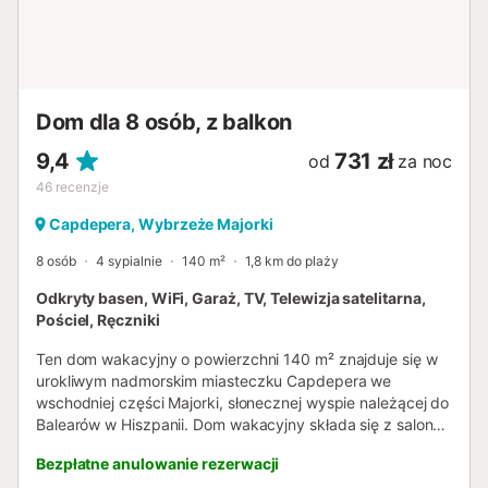
Dom dla 8 osób, z balkon
9,4
731 zł
od
za noc
46
recenzje
Capdepera, Wybrzeże Majorki
8 osób
4 sypialnie
140 m²
1,8 km do plaży
Odkryty basen, WiFi, Garaż, TV, Telewizja satelitarna,
Pościel, Ręczniki
Ten dom wakacyjny o powierzchni 140 m² znajduje się w
urokliwym nadmorskim miasteczku Capdepera we
wschodniej części Majorki, słonecznej wyspie należącej do
Balearów w Hiszpanii. Dom wakacyjny składa się z salonu
z kominkiem, w pełni wyposażonej kuchni ze zmywarką, 4
Bezpłatne anulowanie rezerwacji
sypialni oraz 2 łazienek i może pomieścić 8 osób. Na