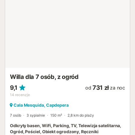
wskoczenia do chłodnej wody, a następnie relaksu na
jednym z wygodnych leżaków. Jeśli szukasz cienia w
słoneczne letnie miesiące, możesz rozstawić parasol lub
schować się pod zacienionym drzewem na przestronnej
posesji. Wyjątkowość tej posiadłości polega na bliskości
morza, ale także na zadbanym ogrodzie. Działka o
powierzchni 1000 m² jest obsadzona śródziemnomorskimi
roślinami, co sprawia wrażenie, że stworzono ją z wielką
dbałością o szczegóły. Również wnętrze domu o
powierzchni 300 m² Cię zainspiruje. Wchodząc do domu,
najpierw znajdziesz się w bardzo przytulnym holu.
Wieżowy charakter domu z harmonijnymi łukami znajduj...
Willa dla 7 osób, z ogród
9,1
731 zł
od
za noc
14
recenzje
Cala Mesquida, Capdepera
7 osób
3 sypialnie
150 m²
2,8 km do plaży
Odkryty basen, WiFi, Parking, TV, Telewizja satelitarna,
Ogród, Pościel, Obiekt ogrodzony, Ręczniki