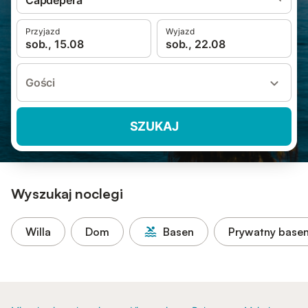
Capdepera
Przyjazd
Wyjazd
sob., 15.08
sob., 22.08
Gości
SZUKAJ
Wyszukaj noclegi
Willa
Dom
Basen
Prywatny base