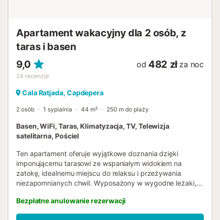
jest wliczona w cenę. Należy ją uiścić gotówką w dniu
przyjazdu. ETVPL/12892 E S F C T U 0 0 0 0 0 7 0 4 0 0 0
1 3 0 8 2 2 1 0 0 0 0 0 0 0 0 0 0 0 0 0 0 0 0 0 0 0 0 0 0 0
Apartament wakacyjny dla 2 osób, z
0 0 0 E T V / 1 2 8 ...
taras i basen
9,0
482 zł
od
za noc
24
recenzje
Cala Ratjada, Capdepera
2 osób
1 sypialnia
44 m²
250 m do plaży
Basen, WiFi, Taras, Klimatyzacja, TV, Telewizja
satelitarna, Pościel
Ten apartament oferuje wyjątkowe doznania dzięki
imponującemu tarasowi ze wspaniałym widokiem na
zatokę, idealnemu miejscu do relaksu i przeżywania
niezapomnianych chwil. Wyposażony w wygodne leżaki,
zaprasza do cieszenia się słońcem i morskim krajobrazem.
Bezpłatne anulowanie rezerwacji
Dodatkowo apartament ma dostęp do przestronnego
basenu wspólnego o wymiarach 10 na 9 metrów i zmiennej