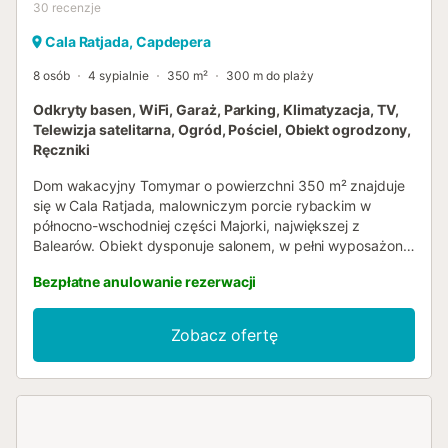
30
recenzje
Cala Ratjada, Capdepera
8 osób
4 sypialnie
350 m²
300 m do plaży
Odkryty basen, WiFi, Garaż, Parking, Klimatyzacja, TV,
Telewizja satelitarna, Ogród, Pościel, Obiekt ogrodzony,
Ręczniki
Dom wakacyjny Tomymar o powierzchni 350 m² znajduje
się w Cala Ratjada, malowniczym porcie rybackim w
północno-wschodniej części Majorki, największej z
Balearów. Obiekt dysponuje salonem, w pełni wyposażoną
kuchnią, 4 sypialniami i 3 łazienkami, mogąc pomieścić do
Bezpłatne anulowanie rezerwacji
8 osób. Do Państwa dyspozycji są Wi-Fi (idealne do
wideorozmów), wentylatory, telewizja satelitarna,
klimatyzacja we wszystkich sypialniach oraz pralka. Dom
Zobacz ofertę
jest idealny dla rodzin: dzieci są mile widziane, a na
życzenie dostępne są łóżeczko dziecięce i krzesełko do
karmienia. Na zewnątrz można korzystać z balkonu z
widokiem, umeblowanego ogrodu oraz kilku prywatnych
tarasów, zarówno otwartych, jak i zadaszonych. Na
terenie zewnętrznym znajduje się również prywatny basen