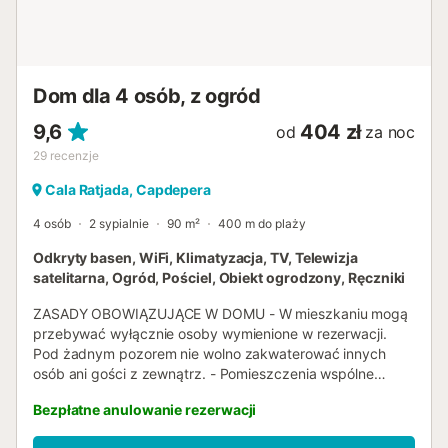
Dom dla 4 osób, z ogród
9,6
404 zł
od
za noc
29
recenzje
Cala Ratjada, Capdepera
4 osób
2 sypialnie
90 m²
400 m do plaży
Odkryty basen, WiFi, Klimatyzacja, TV, Telewizja
satelitarna, Ogród, Pościel, Obiekt ogrodzony, Ręczniki
ZASADY OBOWIĄZUJĄCE W DOMU - W mieszkaniu mogą
przebywać wyłącznie osoby wymienione w rezerwacji.
Pod żadnym pozorem nie wolno zakwaterować innych
osób ani gości z zewnątrz. - Pomieszczenia wspólne
(basen i wspólny taras) nie mogą być używane po
Bezpłatne anulowanie rezerwacji
godzinie 23:00. Dom wakacyjny Can Nogueras znajduje
się w cichej, prywatnej dzielnicy mieszkalnej „El Bosque” w