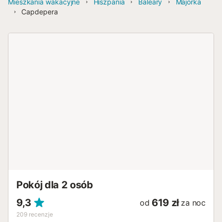
Mieszkania wakacyjne
Hiszpania
Baleary
Majorka
Capdepera
Pokój dla 2 osób
9,3
619 zł
od
za noc
209
recenzje