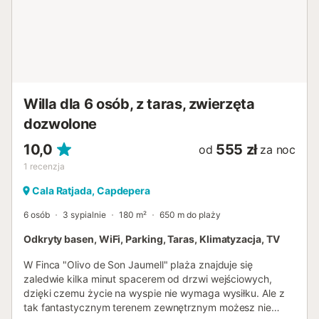
Willa dla 6 osób, z taras, zwierzęta
dozwolone
10,0
555 zł
od
za noc
1
recenzja
Cala Ratjada, Capdepera
6 osób
3 sypialnie
180 m²
650 m do plaży
Odkryty basen, WiFi, Parking, Taras, Klimatyzacja, TV
W Finca "Olivo de Son Jaumell" plaża znajduje się
zaledwie kilka minut spacerem od drzwi wejściowych,
dzięki czemu życie na wyspie nie wymaga wysiłku. Ale z
tak fantastycznym terenem zewnętrznym możesz nie