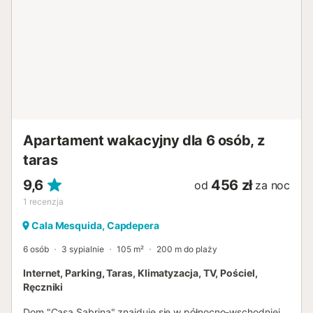
palenie oraz organizowanie imprez nie są dozwolone.
Obiekt oferuje wygodny system samodzielnego
zameldowania. Podatek turystyczny jest wliczony w
cenę....
Apartament wakacyjny dla 6 osób, z
taras
9,6
456 zł
od
za noc
1
recenzja
Cala Mesquida, Capdepera
6 osób
3 sypialnie
105 m²
200 m do plaży
Internet, Parking, Taras, Klimatyzacja, TV, Pościel,
Ręczniki
Dom "Casa Sabrina" znajduje się w północno-wschodniej