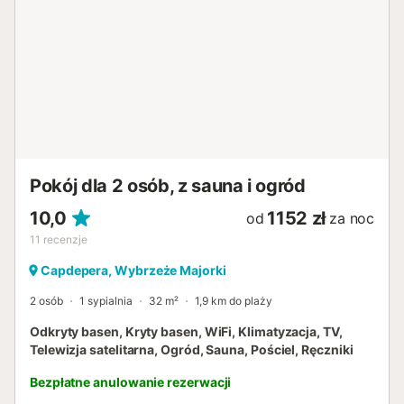
są 4 miejsca parkingowe. Zwierzęta domowe są
dozwolone w liczbie maksymalnie 4. Na terenie obiektu
obowiązuje zakaz palenia. Łóżeczka dziecięce i krzesełka
do karmienia są dostępne na życzenie dla gości
przebywających na terenie obiektu. Obiekt oferuje
domowe/lokalne produkty....
Pokój dla 2 osób, z sauna i ogród
10,0
1152 zł
od
za noc
11
recenzje
Capdepera, Wybrzeże Majorki
2 osób
1 sypialnia
32 m²
1,9 km do plaży
Odkryty basen, Kryty basen, WiFi, Klimatyzacja, TV,
Telewizja satelitarna, Ogród, Sauna, Pościel, Ręczniki
Bezpłatne anulowanie rezerwacji