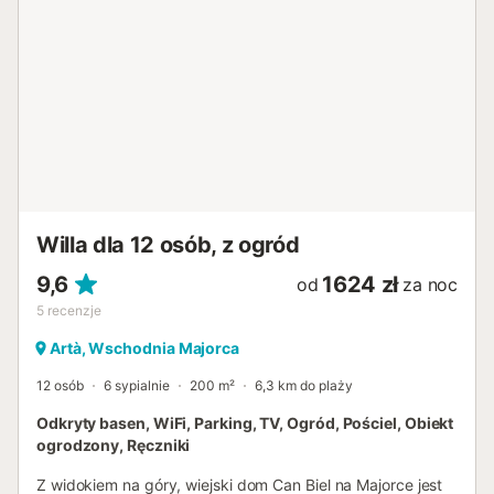
łóżkami każda, a jedna z podwójnym łóżkiem. Te sypialnie
również posiadają łazienki en suite. Kilka schodów
prowadzi na kolejne piętro, gdzie znajdują się dwie kolejne
sypialnie, każda z 2 oddzielnymi łóżkami i łazienkami en
suite. Dom jest w pełni klimatyzowany (zimno/ciepło), a w
salonie znajduje się kominek na przytulne zimowe
wieczory. Ciesz się pięknym patio, gdzie możesz spędzić
miłe chwile czytając książkę lub pijąc drinka w dobrym
towarzystwie. Stąd można przejść do strefy spa, aby
odświeżyć się w ciepłe dni. Jest również zewnętrzne WC.
Z tarasu na dachu roztacza się niezapomniany widok na
Willa dla 12 osób, z ogród
piękne Artà! WAŻNE: - Wszystkie dodatkowe płatności i
procedury rejestracji online są zarządzane za
9,6
1624 zł
od
za noc
pośrednictwem komunikatora natychmiastowego, poza
5
recenzje
p...
Artà, Wschodnia Majorca
12 osób
6 sypialnie
200 m²
6,3 km do plaży
Odkryty basen, WiFi, Parking, TV, Ogród, Pościel, Obiekt
ogrodzony, Ręczniki
Z widokiem na góry, wiejski dom Can Biel na Majorce jest