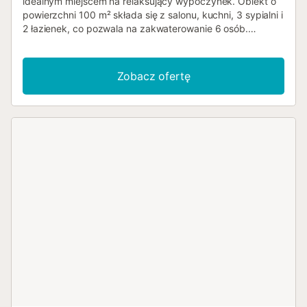
idealnym miejscem na relaksujący wypoczynek. Obiekt o
powierzchni 100 m² składa się z salonu, kuchni, 3 sypialni i
2 łazienek, co pozwala na zakwaterowanie 6 osób.
Dodatkowe udogodnienia obejmują Wi-Fi, telewizor,
klimatyzację oraz pralkę. Dostępne są również łóżeczko
dla dziecka i krzesełko do karmienia. Dom wakacyjny
Zobacz ofertę
posiada prywatną część zewnętrzną z ogrodem,
otwartym tarasem, zadaszonym tarasem i grillem.
Bezpłatny parking dostępny jest na ulicy. Zwierzęta
domowe są dozwolone (jedno zwierzę). Palenie tytoniu i
organizowanie imprez są zabronione. Obiekt posiada
dostęp bez progów....