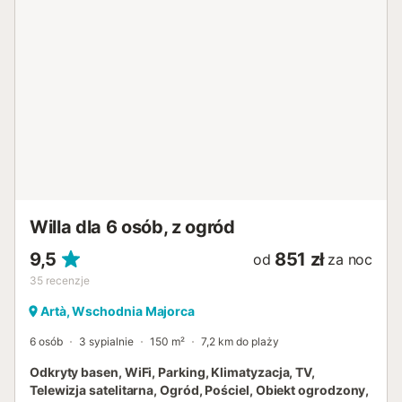
Willa dla 6 osób, z ogród
9,5
851 zł
od
za noc
35
recenzje
Artà, Wschodnia Majorca
6 osób
3 sypialnie
150 m²
7,2 km do plaży
Odkryty basen, WiFi, Parking, Klimatyzacja, TV,
Telewizja satelitarna, Ogród, Pościel, Obiekt ogrodzony,