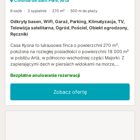
Colònia de Sant Pere, Artà
6 osób
3 sypialnie
270 m²
500 m do plaży
Odkryty basen, WiFi, Garaż, Parking, Klimatyzacja, TV,
Telewizja satelitarna, Ogród, Pościel, Obiekt ogrodzony,
Ręczniki
Casa Kyona to luksusowa finca o powierzchni 270 m²,
położona na rozległej posiadłości o powierzchni 18 000 m²
w pobliżu Artà, w północno-wschodniej części Majorki. Z
zapierającymi dech w piersiach widokami na morze,
prywatnym basenem i spokojną okolicą, obiekt oferuje
Bezpłatne anulowanie rezerwacji
zaciszne schronienie dla maksymalnie 6 gości. Trzy
sypialnie są klimatyzowane, co zapewnia komfortowy
wypoczynek w nocy. Należy pamiętać, że główna część
Zobacz ofertę
dzienna nie jest klimatyzowana – zalecamy korzystanie z
zacienionego tarasu w najcieplejszych popołudniowych
godzinach. Na zewnątrz strefa basenowa jest
wyposażona w duże parasole plażowe, zapewniające
komfortowy relaks, a otaczający ogród zachęca do
odpoczynku w całkowitej prywatności. Wi-Fi jest dostępne
na całym terenie obiektu. Lokalizacja w pobliżu urokliwego
miasteczka Artà zapewnia łatwy dostęp do jednych z