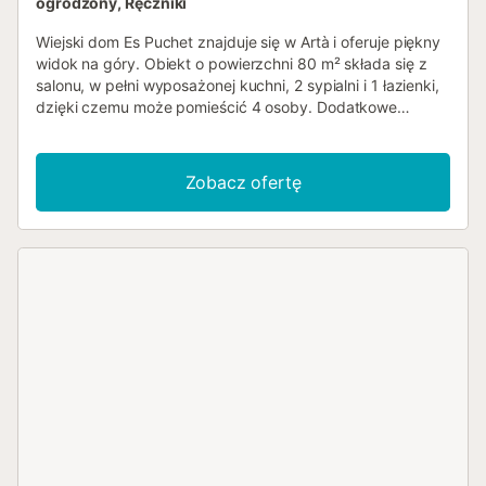
ogrodzony, Ręczniki
Wiejski dom Es Puchet znajduje się w Artà i oferuje piękny
widok na góry. Obiekt o powierzchni 80 m² składa się z
salonu, w pełni wyposażonej kuchni, 2 sypialni i 1 łazienki,
dzięki czemu może pomieścić 4 osoby. Dodatkowe
udogodnienia obejmują szybkie Wi-Fi (odpowiednie do
rozmów wideo) z dedykowanym miejscem do pracy
domowej, telewizor, wentylator oraz pralkę. Ponadto
Zobacz ofertę
dostępny jest stół do tenisa stołowego. Dostępne jest
również łóżeczko dla dziecka i krzesełko do karmienia. W
tym obiekcie nie ma: klimatyzacji. Ten obiekt wakacyjny
oferuje ekskluzywną przestrzeń zewnętrzną z basenem,
ogrodem, otwartymi i zadaszonymi tarasami, grillem i
prysznicem zewnętrznym. Na terenie obiektu dostępne
jest miejsce parkingowe. Zwierzęta, palenie i
organizowanie imprez są zabronione. Obiekt posiada
wytyczne dotyczące prawidłowej segregacji odpadów.
Więcej informacji dostępnych jest na miejscu. Obiekt
wyposażony jest w energooszczędne oświetlenie.
Klimatyzacja dostępna jest za dodatkową opłatą, zależną
od zużycia (do uzgodnienia z gospodarzem)....