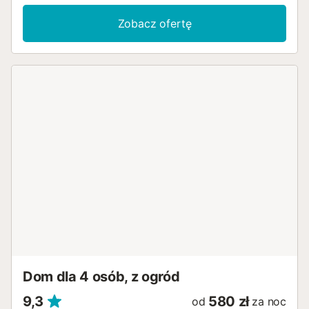
Dostępne są również łóżeczko dziecięce i krzesełko do
karmienia. Ten obiekt wakacyjny oferuje prywatną część
Zobacz ofertę
zewnętrzną z ogrodem, zadaszonym tarasem, balkonem i
grillem. Na ulicy dostępne są bezpłatne miejsca
parkingowe. Zwierzęta domowe, palenie tytoniu i
organizowanie imprez nie są dozwolone. Klimatyzacja nie
jest dostępna....
Dom dla 4 osób, z ogród
9,3
580 zł
od
za noc