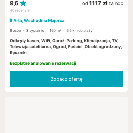
9,6
1117 zł
od
za noc
46
recenzje
Artà, Wschodnia Majorca
6 osób
3 sypialnie
160 m²
6,5 km do plaży
Odkryty basen, WiFi, Garaż, Parking, Klimatyzacja, TV,
Telewizja satelitarna, Ogród, Pościel, Obiekt ogrodzony,
Ręczniki
Bezpłatne anulowanie rezerwacji
Zobacz ofertę