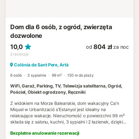
Dom dla 6 osób, z ogród, zwierzęta
dozwolone
10,0
804 zł
od
za noc
2
recenzje
Colònia de Sant Pere, Artà
6 osób
3 sypialnie
99 m²
150 m do plaży
WiFi, Garaż, Parking, TV, Telewizja satelitarna, Ogród,
Pościel, Obiekt ogrodzony, Ręczniki
Z widokiem na Morze Balearskie, dom wakacyjny Ca'n
Miquel w Urbanització s'Estanyol jest idealny na
relaksujące wakacje. Nieruchomość o powierzchni 99 m²
składa się z salonu, kuchni, 3 sypialni i 2 łazienek, dzięki
czemu może pomieścić 6 osób. Dodatkowe udogodnienia
Bezpłatne anulowanie rezerwacji
obejmują Wi-Fi, telewizor, wentylator oraz pralkę.