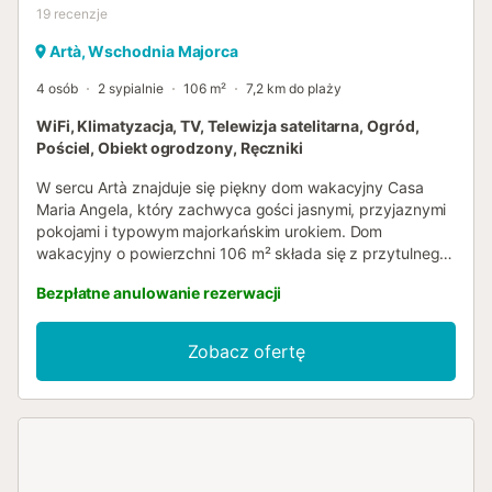
19
recenzje
Artà, Wschodnia Majorca
4 osób
2 sypialnie
106 m²
7,2 km do plaży
WiFi, Klimatyzacja, TV, Telewizja satelitarna, Ogród,
Pościel, Obiekt ogrodzony, Ręczniki
W sercu Artà znajduje się piękny dom wakacyjny Casa
Maria Angela, który zachwyca gości jasnymi, przyjaznymi
pokojami i typowym majorkańskim urokiem. Dom
wakacyjny o powierzchni 106 m² składa się z przytulnego
salonu, w pełni wyposażonej, jasnej kuchni ze zmywarką, 2
Bezpłatne anulowanie rezerwacji
sypialni oraz 2 łazienek i 2 toalet dla gości.
Zakwaterowanie jest przeznaczone dla maksymalnie 4
osób. Udogodnienia obejmują również stabilne Wi-Fi o
Zobacz ofertę
prędkości ponad 200 Mbit/s w całym budynku, stabilny
zasięg telefonu komórkowego na terenie obiektu,
drukarkę, pralkę, suszarkę, ogrzewanie, wentylatory,
telewizor oraz odtwarzacz CD i DVD. Ten magiczny dom
wakacyjny oferuje taras słoneczny, ogród, elektryczny
grill, a liczne miejsca do siedzenia i wypoczynku