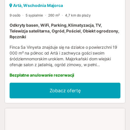
Artà, Wschodnia Majorca
9 osób
5 sypialnie
260 m²
4,7 km do plaży
Odkryty basen, WiFi, Parking, Klimatyzacja, TV,
Telewizja satelitarna, Ogród, Pościel, Obiekt ogrodzony,
Ręczniki
Finca Sa Vinyeta znajduje się na działce o powierzchni 19
000 m² na północ od Artà i zachwyca gości swoim
śródziemnomorskim urokiem. Majorkański dom wiejski
oferuje salon z jadalnią, ogród zimowy, w pełni
wyposażoną kuchnię, 5 sypialni (jedna z łóżkiem
Bezpłatne anulowanie rezerwacji
pojedynczym i 2 z 2 łóżkami pojedynczymi) oraz 6
łazienek, dzięki czemu może pomieścić 9 osób.
Udogodnienia obejmują również Wi-Fi, klimatyzację,
Zobacz ofertę
kominek, telewizję satelitarną, łóżeczko dla dziecka i
krzesełko do karmienia. Zadbane podjazd, obsadzony
bujnym, zielonym trawnikiem i palmami, prowadzi do
pięknego, tradycyjnego budynku oraz umeblowanych
obszarów zewnętrznych. Do dyspozycji Gości jest kilka
zadaszonych i otwartych tarasów z jadalniami i meblami
wypoczynkowymi, grill, huśtawki, bramka do piłki nożnej,