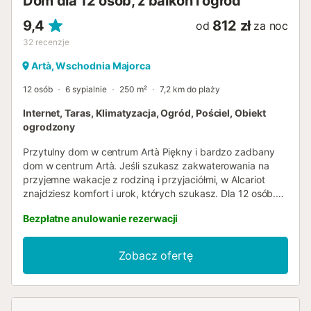
Dom dla 12 osób, z balkon i ogród
9,4
812 zł
od
za noc
32
recenzje
Artà, Wschodnia Majorca
12 osób
6 sypialnie
250 m²
7,2 km do plaży
Internet, Taras, Klimatyzacja, Ogród, Pościel, Obiekt
ogrodzony
Przytulny dom w centrum Artà Piękny i bardzo zadbany
dom w centrum Artà. Jeśli szukasz zakwaterowania na
przyjemne wakacje z rodziną i przyjaciółmi, w Alcariot
znajdziesz komfort i urok, których szukasz. Dla 12 osób.
Ten piękny dom w centrum miasta oferuje udane
Bezpłatne anulowanie rezerwacji
połączenie tradycji i nowoczesności na 250 m2 i jest
podzielony na kilka pięter: Na parterze znajduje się salon-
jadalnia oraz kuchnia wyposażona we wszystko, co
Zobacz ofertę
potrzebne do przygotowania ulubionych potraw podczas
wakacji. Dodatkowo znajduje się 1 sypialnia z podwójnym
łóżkiem i łazienką en suite. Na pierwszym piętrze znajdują
się trzy sypialnie, dwie z nich z dwoma oddzielnymi