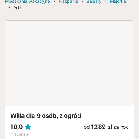
Mieszkania wakacyjne
Hiszpania
Baleary
Majorka
Artà
Willa dla 9 osób, z ogród
10,0
1289 zł
od
za noc
7
recenzje