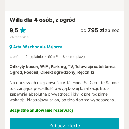
Willa dla 4 osób, z ogród
9,5
795 zł
od
za noc
24
recenzje
Artà, Wschodnia Majorca
4 osób
2 sypialnie
90 m²
8 km do plaży
Odkryty basen, WiFi, Parking, TV, Telewizja satelitarna,
Ogród, Pościel, Obiekt ogrodzony, Ręczniki
Na obrzeżach miejscowości Artà, Finca Sa Creu de Saume
to czarująca posiadłość o wyjątkowej lokalizacji, która
zapewnia absolutną prywatność i idylliczne rodzinne
wakacje. Nastrojowy salon, bardzo dobrze wyposażona
kuchnia z przylegającą jadalnią, 2 sypialnie (jedna z 3
Bezpłatne anulowanie rezerwacji
łóżkami pojedynczymi) oraz 2 łazienki sprawiają, że ten
wiejski dom wakacyjny może pomieścić 5 osób.
Udogodnienia obejmują również Wi-Fi, wentylatory,
Zobacz ofertę
kominek, telewizję satelitarną, gry planszowe, 2 łóżeczka