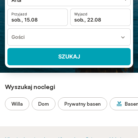
Artà
Przyjazd
Wyjazd
sob., 15.08
sob., 22.08
Gości
SZUKAJ
Wyszukaj noclegi
Willa
Dom
Prywatny basen
Base