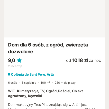
Dom dla 6 osób, z ogród, zwierzęta
dozwolone
9,0
1018 zł
od
za noc
2
recenzje
Colònia de Sant Pere, Artà
6 osób
3 sypialnie
100 m²
250 m do plaży
WiFi, Klimatyzacja, TV, Ogród, Pościel, Obiekt
ogrodzony, Ręczniki
Dom wakacyjny Tres Pins znajduje się w Artá i jest