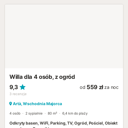
Willa dla 4 osób, z ogród
9,3
559 zł
od
za noc
3
recenzje
Artà, Wschodnia Majorca
4 osób
2 sypialnie
80 m²
6,4 km do plaży
Odkryty basen, WiFi, Parking, TV, Ogród, Pościel, Obiekt