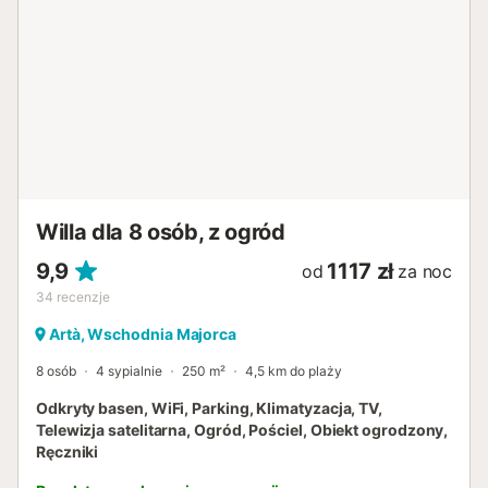
najpiękniejszych zatoczek i plaż Majorki. Twój gospodarz
jest zawsze do dyspozycji – możesz oczekiwać szybkiej i
uważnej odpowiedzi przez cały pobyt....
Willa dla 8 osób, z ogród
9,9
1117 zł
od
za noc
34
recenzje
Artà, Wschodnia Majorca
8 osób
4 sypialnie
250 m²
4,5 km do plaży
Odkryty basen, WiFi, Parking, Klimatyzacja, TV,
Telewizja satelitarna, Ogród, Pościel, Obiekt ogrodzony,
Ręczniki