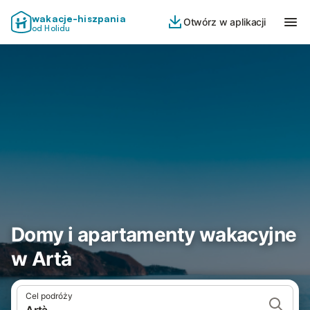
wakacje-hiszpania
Otwórz w aplikacji
od Holidu
Domy i apartamenty wakacyjne
w Artà
Cel podróży