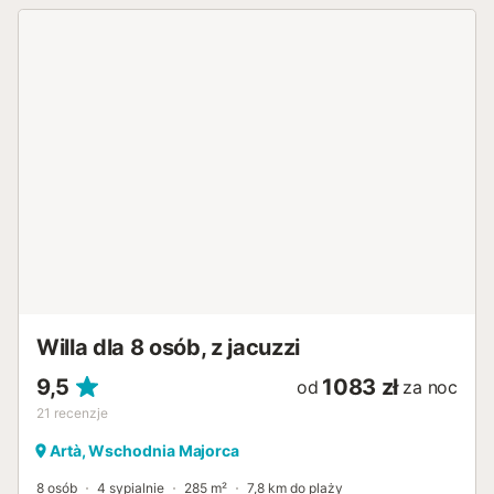
prysznicem zewnętrznym, leżakami i jadalnią pod
parasolem. Przygotuj smaczne posiłki na grillu i zakończ
łagodne letnie wieczory przy lampce pełnego wina w
strefie wypoczynkowej. Widok na góry, otaczającą
przyrodę i błękitne, lśniące morze szybko sprawi, że
zapomniszcie o stresie codziennego życia. Sklepy,
restauracje, bary i kawiarnie znajdują się 750 m od
promenady portowej, a najbliższa plaża, Playa de Colonia
de Sant Pere, oddalona jest o 1 km, czyli 14 minut
spacerem od obiektu. Parking dostępny na ulicy. Pościel i
ręczniki wliczone w cenę. Numer licencji: ETV/5529,
Nazwa: Mar i Cel...
Willa dla 8 osób, z jacuzzi
9,5
1083 zł
od
za noc
21
recenzje
Artà, Wschodnia Majorca
8 osób
4 sypialnie
285 m²
7,8 km do plaży