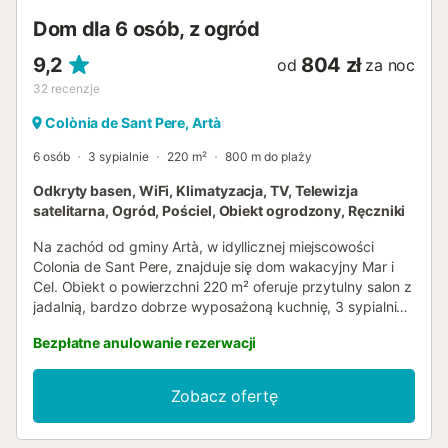
Dom dla 6 osób, z ogród
9,2
804 zł
od
za noc
32
recenzje
Colònia de Sant Pere, Artà
6 osób
3 sypialnie
220 m²
800 m do plaży
Odkryty basen, WiFi, Klimatyzacja, TV, Telewizja
satelitarna, Ogród, Pościel, Obiekt ogrodzony, Ręczniki
Na zachód od gminy Artà, w idyllicznej miejscowości
Colonia de Sant Pere, znajduje się dom wakacyjny Mar i
Cel. Obiekt o powierzchni 220 m² oferuje przytulny salon z
jadalnią, bardzo dobrze wyposażoną kuchnię, 3 sypialnie
(dwie z nich z 2 łóżkami pojedynczymi) oraz 2 łazienki,
Bezpłatne anulowanie rezerwacji
dzięki czemu może pomieścić 6 osób. Udogodnienia
obejmują również Wi-Fi, klimatyzację, kominek, telewizję
satelitarną, gry planszowe, zabawki, łóżeczko dziecięce i
Zobacz ofertę
krzesełko do karmienia. Na zewnątrz znajduje się oaza
dobrego samopoczucia ze śródziemnomorskim
dziedzińcem i tarasem z basenem o powierzchni 22 m²,