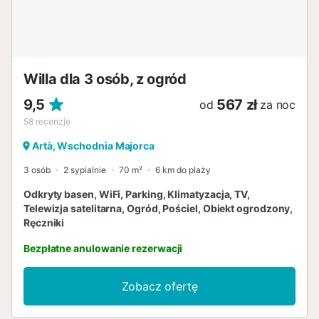
wschodniego wybrzeża oddalone są od obiektu o 12-20
km. Na terenie posesji dostępny jest parking. Pościel i
ręczniki są wliczone w cenę. Numer licencji: ETV/8377,
Nazwa: Can Siurell...
Willa dla 3 osób, z ogród
9,5
567 zł
od
za noc
58
recenzje
Artà, Wschodnia Majorca
3 osób
2 sypialnie
70 m²
6 km do plaży
Odkryty basen, WiFi, Parking, Klimatyzacja, TV,
Telewizja satelitarna, Ogród, Pościel, Obiekt ogrodzony,
Ręczniki
Bezpłatne anulowanie rezerwacji
Zobacz ofertę