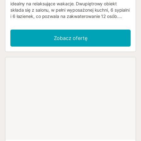
idealny na relaksujące wakacje. Dwupiętrowy obiekt
składa się z salonu, w pełni wyposażonej kuchni, 6 sypialni
i 6 łazienek, co pozwala na zakwaterowanie 12 osób.
Dodatkowe udogodnienia obejmują szybkie Wi-Fi
(odpowiednie do wideokonferencji) z dedykowanym
miejscem pracy do domowego biura, telewizor, wentylator
Zobacz ofertę
oraz pralkę. Dodatkowo, dla Państwa rozrywki dostępny
jest stół do ping-ponga. Dostępne są również łóżeczko
dziecięce i krzesełko do karmienia. To zakwaterowanie nie
oferuje: klimatyzacji. Ten obiekt wakacyjny oferuje
ekskluzywną przestrzeń zewnętrzną z basenem,
ogrodem, otwartymi i zadaszonymi tarasami, grillem i
prysznicem zewnętrznym. Na terenie obiektu dostępny
jest parking. Zwierzęta, palenie tytoniu i organizowanie
imprez są zabronione. Obiekt posiada wytyczne
dotyczące prawidłowej segregacji odpadów. Więcej
informacji dostępnych jest na miejscu. Obiekt wyposażony
jest w energooszczędne oświetlenie. Klimatyzacja
dostępna jest za dodatkową opłatą według zużycia (do
uzgodnienia z właścicielem)....