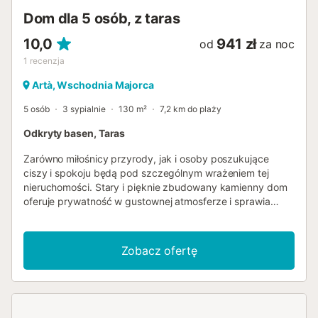
Dom dla 5 osób, z taras
10,0
941 zł
od
za noc
1
recenzja
Artà, Wschodnia Majorca
5 osób
3 sypialnie
130 m²
7,2 km do plaży
Odkryty basen, Taras
Zarówno miłośnicy przyrody, jak i osoby poszukujące
ciszy i spokoju będą pod szczególnym wrażeniem tej
nieruchomości. Stary i pięknie zbudowany kamienny dom
oferuje prywatność w gustownej atmosferze i sprawia
wrażenie małej, bardzo osobistej oazy, nie wspominając o
bliskości morza. Bujnie zagospodarowana, zaciszna
posiadłość obejmuje duże łąki i wspaniałe
Zobacz ofertę
śródziemnomorskie rośliny w pobliżu willi, które
zapewniają przytulne otoczenie na zewnątrz. Tarasy i
małe ściany z naturalnego kamienia również harmonijnie
komponują się z domem. Basen otoczony jest idyllicznym
tarasem słonecznym, na którym można się opalać lub